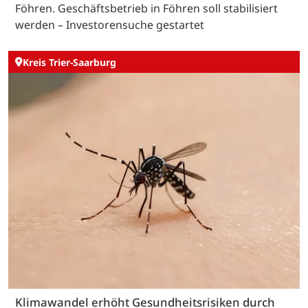
Föhren. Geschäftsbetrieb in Föhren soll stabilisiert
werden – Investorensuche gestartet
Kreis Trier-Saarburg
Klimawandel erhöht Gesundheitsrisiken durch