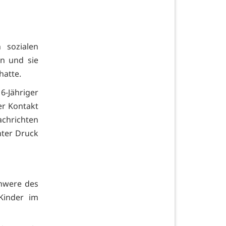
 sozialen
n und sie
hatte.
6-Jähriger
r Kontakt
achrichten
nter Druck
chwere des
Kinder im