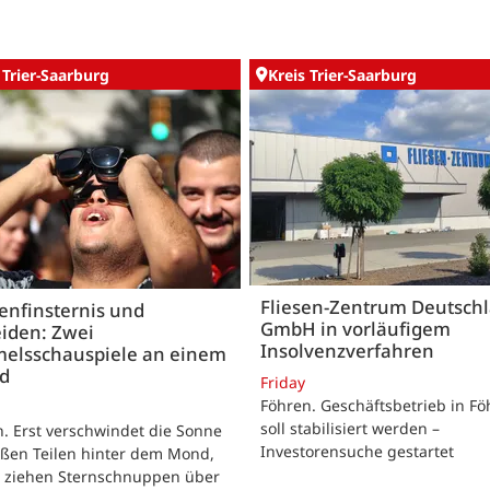
 Trier-Saarburg
Kreis Trier-Saarburg
Fliesen-Zentrum Deutsch
enfinsternis und
GmbH in vorläufigem
iden: Zwei
Insolvenzverfahren
elsschauspiele an einem
nd
Friday
Föhren. Geschäftsbetrieb in Fö
soll stabilisiert werden –
. Erst verschwindet die Sonne
Investorensuche gestartet
oßen Teilen hinter dem Mond,
r ziehen Sternschnuppen über