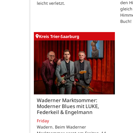
den H
leicht verletzt.
gleic
Himmel
Buch!
Kreis Trier-Saarburg
Waderner Marktsommer:
Moderner Blues mit LUKE,
Federkeil & Engelmann
Friday
Wadern. Beim Waderner