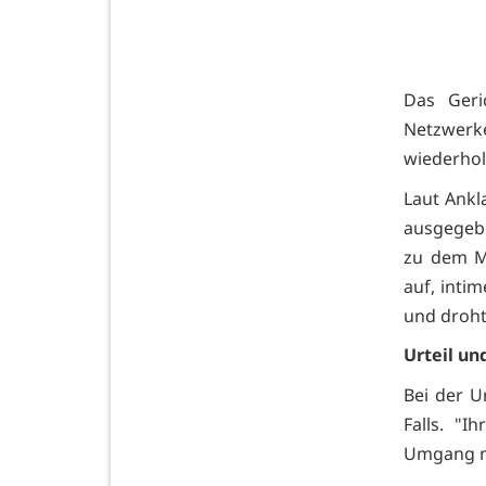
Das Geri
Netzwerk
wiederhol
Laut Ankl
ausgegeb
zu dem Mä
auf, inti
und droht
Urteil un
Bei der U
Falls. "
Umgang mi