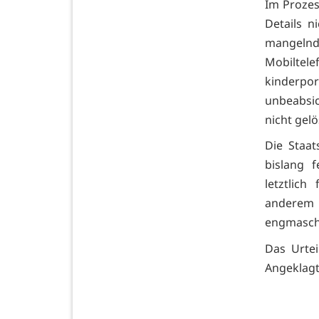
Im Prozes
Details n
mangelnd
Mobiltel
kinderp
unbeabsic
nicht gelö
Die Staat
bislang 
letztlic
anderem
engmasch
Das Urtei
Angeklagt