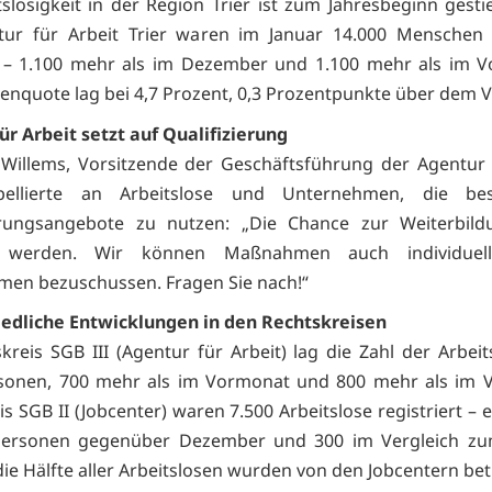
tslosigkeit in der Region Trier ist zum Jahresbeginn gesti
tur für Arbeit Trier waren im Januar 14.000 Menschen a
– 1.100 mehr als im Dezember und 1.100 mehr als im Vo
senquote lag bei 4,7 Prozent, 0,3 Prozentpunkte über dem 
ür Arbeit setzt auf Qualifizierung
 Willems, Vorsitzende der Geschäftsführung der Agentur 
ppellierte an Arbeitslose und Unternehmen, die be
ierungsangebote zu nutzen: „Die Chance zur Weiterbildu
en werden. Wir können Maßnahmen auch individuel
en bezuschussen. Fragen Sie nach!“
edliche Entwicklungen in den Rechtskreisen
kreis SGB III (Agentur für Arbeit) lag die Zahl der Arbeit
sonen, 700 mehr als im Vormonat und 800 mehr als im V
s SGB II (Jobcenter) waren 7.500 Arbeitslose registriert – 
ersonen gegenüber Dezember und 300 im Vergleich zum
die Hälfte aller Arbeitslosen wurden von den Jobcentern bet