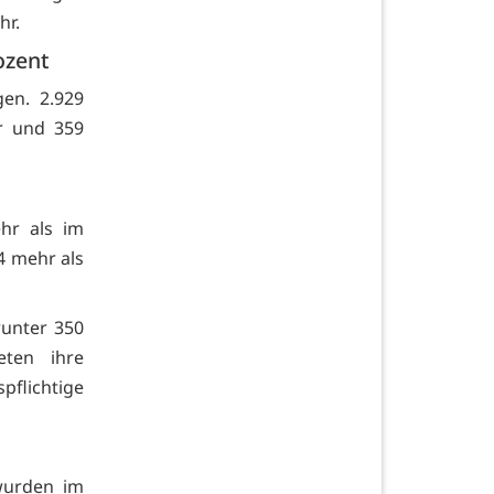
hr.
ozent
gen. 2.929
r und 359
hr als im
4 mehr als
runter 350
eten ihre
flichtige
wurden im