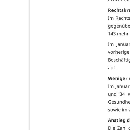
Rechtskr
Im Rechts
gegenüber
143 mehr 
Im Janua
vorherig
Beschäfti
auf.
Weniger 
Im Janua
und 34 w
Gesundhei
sowie im v
Anstieg 
Die Zahl