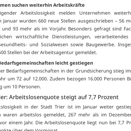
men suchen weiterhin Arbeitskräfte
eigender Arbeitslosigkeit melden Unternehmen weiterh
Im Januar wurden 660 neue Stellen ausgeschrieben – 56 m
und 93 mehr als im Vorjahr. Besonders gefragt sind Fac
ichen wirtschaftliche Dienstleistungen, verarbeitendes
Gesundheits- und Sozialwesen sowie Baugewerbe. Insge
500 Stellen bei der Arbeitsagentur gemeldet.
Bedarfsgemeinschaften leicht gestiegen
der Bedarfsgemeinschaften in der Grundsicherung stieg im
ahr um 72 auf 12.000. Zudem bezogen 16.000 Personen Bü
eg um 10 Personen.
ier: Arbeitslosenquote steigt auf 7,7 Prozent
tslosigkeit in der Stadt Trier ist im Januar weiter gestie
 waren arbeitslos gemeldet, 267 mehr als im Dezembe
vor einem Jahr. Die Arbeitslosenquote liegt nun bei 7,7 Pr
unkte über dem Vormonat.