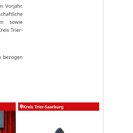
 Vorjahr.
haftliche
sen sowie
eis Trier-
m bezogen
Kreis Trier-Saarburg