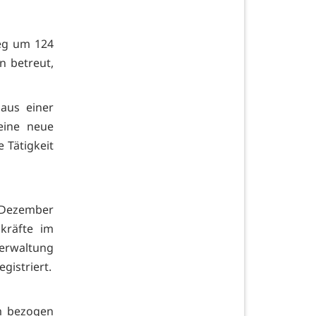
ieg um 124
n betreut,
aus einer
eine neue
 Tätigkeit
 Dezember
kräfte im
Verwaltung
gistriert.
m bezogen