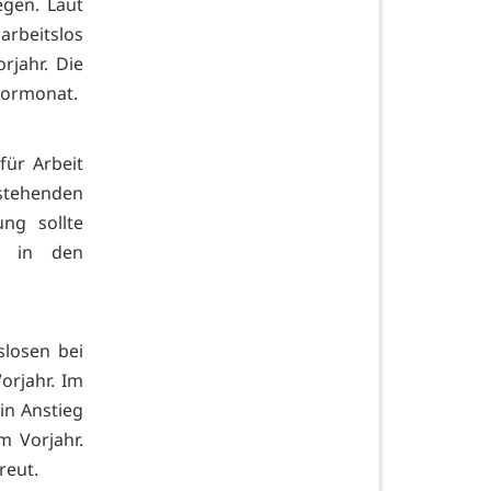
egen. Laut
rbeitslos
rjahr. Die
Vormonat.
für Arbeit
stehenden
ng sollte
l in den
slosen bei
orjahr. Im
ein Anstieg
 Vorjahr.
reut.