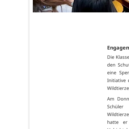
Engagem
Die Klass
den Schut
eine Spe
Initiativ
Wildtierz
Am Donne
Schüler
Wildtierz
hatte e