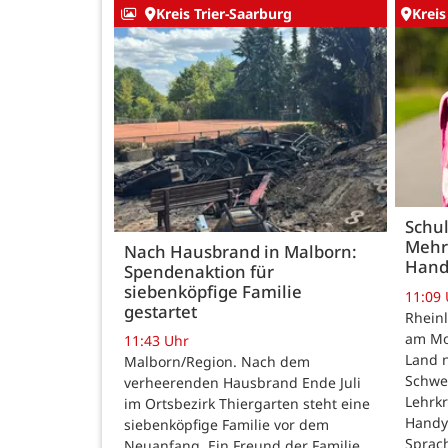
Kreis Trier-Saarburg
Kreis
Schul
Mehr
Nach Hausbrand in Malborn:
Hand
Spendenaktion für
siebenköpfige Familie
11:09
gestartet
Rheinl
am Mon
11:43 Uhr
Land n
Malborn/Region. Nach dem
Schwe
verheerenden Hausbrand Ende Juli
Lehrk
im Ortsbezirk Thiergarten steht eine
Handy
siebenköpfige Familie vor dem
Sprac
Neuanfang. Ein Freund der Familie