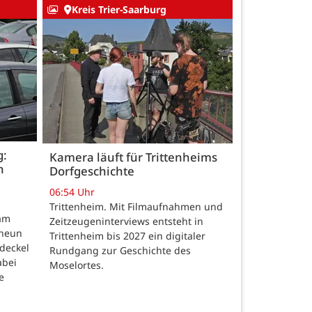
Kreis Trier-Saarburg
g:
Kamera läuft für Trittenheims
n
Dorfgeschichte
06:54 Uhr
Trittenheim. Mit Filmaufnahmen und
am
Zeitzeugeninterviews entsteht in
neun
Trittenheim bis 2027 ein digitaler
deckel
Rundgang zur Geschichte des
abei
Moselortes.
e