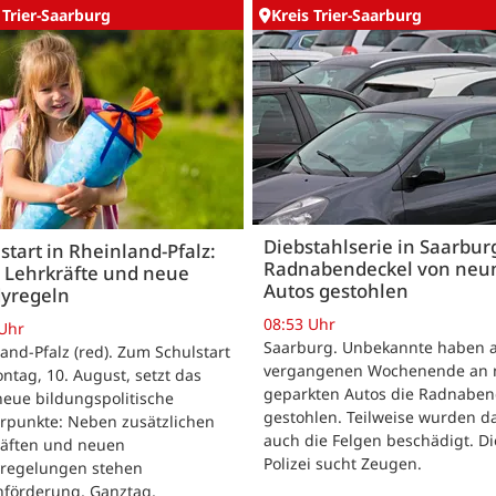
 Trier-Saarburg
Kreis Trier-Saarburg
Diebstahlserie in Saarbur
start in Rheinland-Pfalz:
Radnabendeckel von neu
 Lehrkräfte und neue
Autos gestohlen
yregeln
08:53 Uhr
 Uhr
Saarburg. Unbekannte haben 
and-Pfalz (red). Zum Schulstart
vergangenen Wochenende an 
tag, 10. August, setzt das
geparkten Autos die Radnaben
eue bildungspolitische
gestohlen. Teilweise wurden d
rpunkte: Neben zusätzlichen
auch die Felgen beschädigt. Di
räften und neuen
Polizei sucht Zeugen.
regelungen stehen
hförderung, Ganztag,