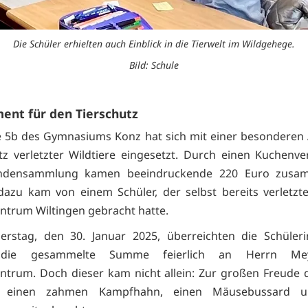
Die Schüler erhielten auch Einblick in die Tierwelt im Wildgehege.
Bild: Schule
ent für den Tierschutz
e 5b des Gymnasiums Konz hat sich mit einer besonderen 
z verletzter Wildtiere eingesetzt. Durch einen Kuchenv
ndensammlung kamen beeindruckende 220 Euro zusa
e dazu kam von einem Schüler, der selbst bereits verletzte
entrum Wiltingen gebracht hatte.
rstag, den 30. Januar 2025, überreichten die Schüler
 die gesammelte Summe feierlich an Herrn M
entrum. Doch dieser kam nicht allein: Zur großen Freude 
r einen zahmen Kampfhahn, einen Mäusebussard u