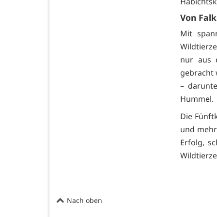
Habichtsk
Von Falk
Mit span
Wildtierz
nur aus 
gebracht 
– darunte
Hummel.
Die Fünft
und mehr 
Erfolg, s
Wildtierz
Nach oben