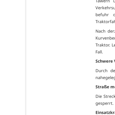
Tawern u
Verkehrsu
befuhr d
Traktorfa
Nach der
Kurvenbe
Traktor. 
Fall.
Schwere 
Durch de
nahegele
Straße m
Die Strec
gesperrt.
Einsatzkr