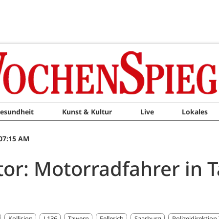
esundheit
Kunst & Kultur
Live
Lokales
07:15 AM
ktor: Motorradfahrer in
Kollision
L136
Tawern
Fellerich
Saarburg
Polizeidirektion 