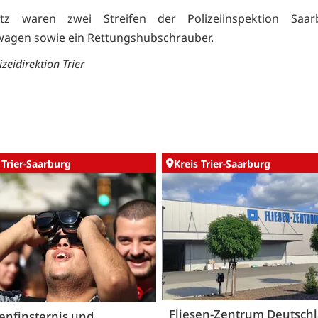
tz waren zwei Streifen der Polizeiinspektion Saar
agen sowie ein Rettungshubschrauber.
izeidirektion Trier
 Trier-Saarburg
Kreis Trier-Saarburg
Fliesen-Zentrum Deutsch
enfinsternis und