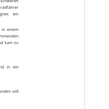
 schweren
rradfahrer
gner, ein
 in einem
kommenden
und kam zu
nd in ein
unden voll