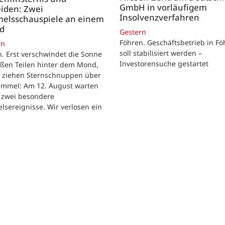
GmbH in vorläufigem
iden: Zwei
Insolvenzverfahren
elsschauspiele an einem
nd
Gestern
Föhren. Geschäftsbetrieb in Fö
rn
soll stabilisiert werden –
. Erst verschwindet die Sonne
Investorensuche gestartet
oßen Teilen hinter dem Mond,
r ziehen Sternschnuppen über
immel: Am 12. August warten
h zwei besondere
sereignisse. Wir verlosen ein