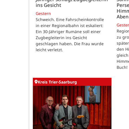
ins Gesicht
Perse
Himm
Gestern
Abe
Schweich. Eine Fahrscheinkontrolle
Geste
in einer Regionalbahn ist eskaliert:
Region
Ein 30-Jähriger Rumäne soll einer
zu gr
Zugbegleiterin ins Gesicht
späte
geschlagen haben. Die Frau wurde
den H
leicht verletzt.
gleic
Himmel
Buch!
Kreis Trier-Saarburg