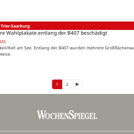
 Trier-Saarburg
e Wahlplakate entlang der B407 beschädigt
026
eil/Kell am See. Entlang der B407 wurden mehrere Großflächenwahl
weise.
1
2