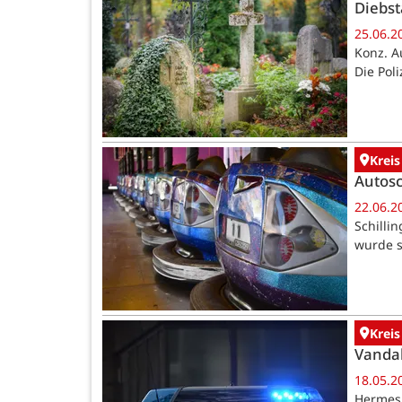
Diebst
25.06.2
Konz. A
Die Pol
Kreis
Autosc
22.06.2
Schilli
wurde s
Kreis
Vandal
18.05.2
Hermesk