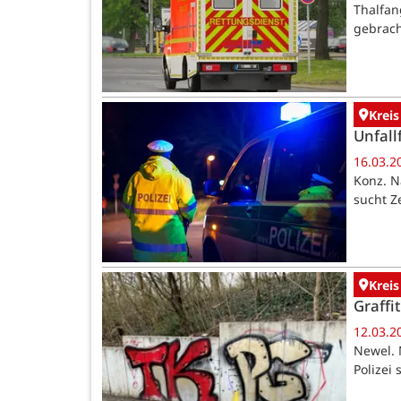
Thalfan
gebrach
Kreis
Unfall
16.03.2
Konz. N
sucht Z
Kreis
Graffi
12.03.2
Newel. 
Polizei 