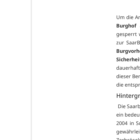
Um die Ar
Burghof 
gesperrt
zur Saar
Burgvo
Sicherhe
dauerhaf
dieser Be
die entsp
Hinterg
Die Saarb
ein bedeu
2004 in S
gewährl