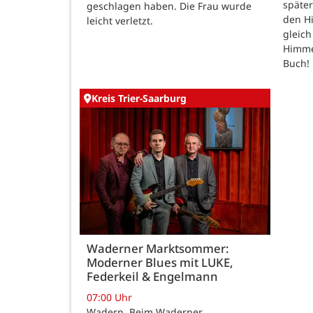
späte
geschlagen haben. Die Frau wurde
den H
leicht verletzt.
gleic
Himmel
Buch!
Kreis Trier-Saarburg
Waderner Marktsommer:
Moderner Blues mit LUKE,
Federkeil & Engelmann
07:00 Uhr
Wadern. Beim Waderner