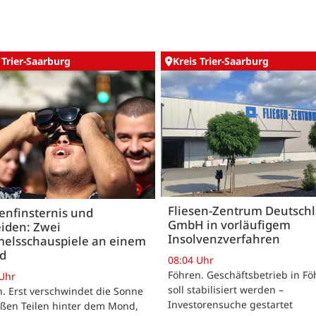
 Trier-Saarburg
Kreis Trier-Saarburg
Fliesen-Zentrum Deutsch
enfinsternis und
GmbH in vorläufigem
iden: Zwei
Insolvenzverfahren
elsschauspiele an einem
nd
08:04 Uhr
Föhren. Geschäftsbetrieb in Fö
 Uhr
soll stabilisiert werden –
. Erst verschwindet die Sonne
Investorensuche gestartet
oßen Teilen hinter dem Mond,