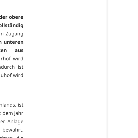
der obere
llständig
en Zugang
m unteren
ten aus
orhof wird
durch ist
auhof wird
lands, ist
t dem Jahr
der Anlage
bewahrt.