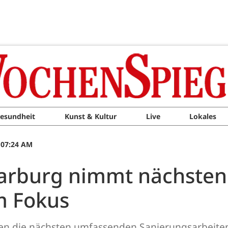
esundheit
Kunst & Kultur
Live
Lokales
 07:24 AM
arburg nimmt nächsten S
m Fokus
en die nächsten umfassenden Sanierungsarbeiten