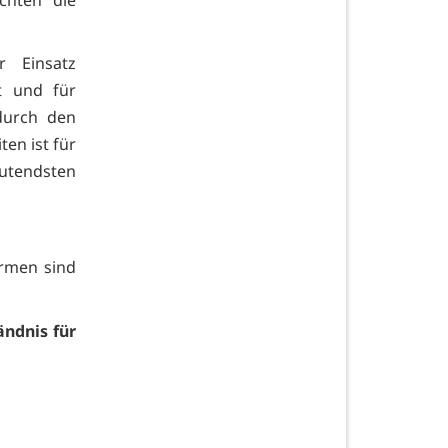
chten die
 Einsatz
t und für
durch den
ten ist für
utendsten
irmen sind
ndnis für