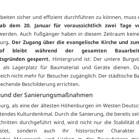
beiten sicher und effizient durchführen zu können, muss
ab dem 20. Januar für voraussichtlich zwei Tage vo
 werden. Auch Fußgänger haben in diesem Zeitraum kein
Burg
. Der Zugang über die evangelische Kirche und zu
rhof bleibt während der gesamten Bauarbei
itsgründen gesperrt.
Hintergrund ist: Der untere Burgv
t als Lagerplatz für Baumaterial und Geräte dienen. Da
reich nicht mehr für Besucher zugänglich. Der städtische B
rechende Beschilderung errichten.
rund der Sanierungsmaßnahmen
urg, als eine der ältesten Höhenburgen im Westen Deutsch
tendes Kulturdenkmal. Durch die Sanierung, die bereits sei
chritten durchgeführt wird, wird nicht nur die Stabilität 
eistet, sondern auch ihr historischer Charakter 