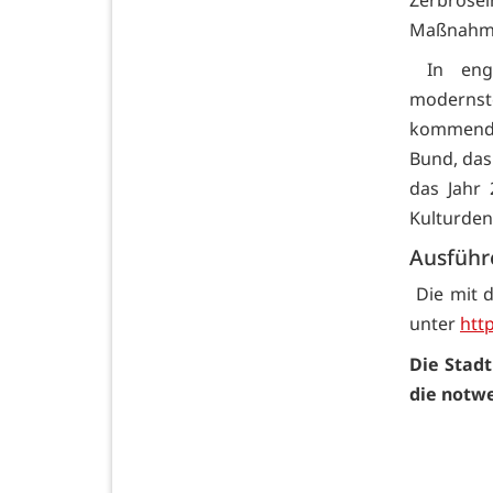
Zerbröse
Maßnahme
In enge
modernst
kommende
Bund, das 
das Jahr
Kulturden
Ausfüh
Die mit d
unter
htt
Die Stad
die notw