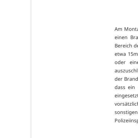
Am Montag
einen Br
Bereich d
etwa 15m²
oder ein
auszusch
der Brand
dass ein 
eingeset
vorsätzl
sonstige
Polizeiins