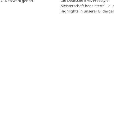
Die Deutsche BMX-Freestyle-
O-Netzwerk gehört.
Meisterschaft begeisterte – all
Highlights in unserer Bildergal