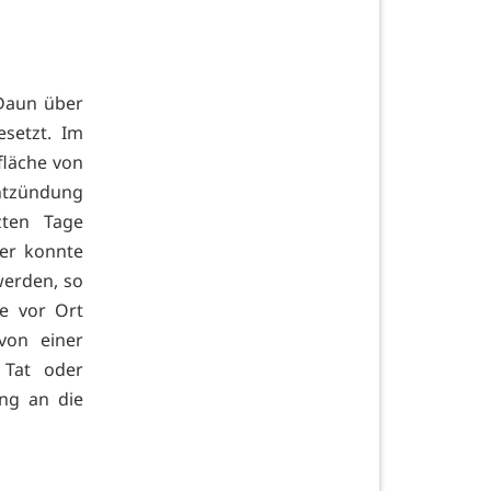
 Daun über
setzt. Im
fläche von
Entzündung
zten Tage
er konnte
werden, so
ie vor Ort
von einer
 Tat oder
ng an die