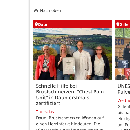
Nach oben
Daun
Gille
Schnelle Hilfe bei
UNES
Brustschmerzen: "Chest Pain
Pulve
Unit" in Daun erstmals
Wedn
zertifiziert
Gillen
Thursday
bis n
Daun. Brustschmerzen können auf
einzig
einen Herzinfarkt hindeuten. Die
am Pul
»Chest Pain Unit« im Krankenhaus