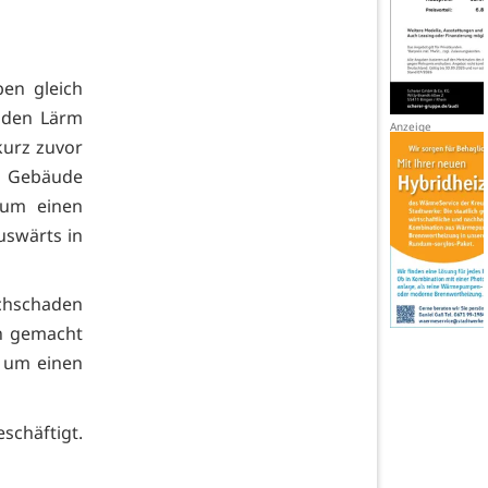
ben gleich
 den Lärm
kurz zuvor
d Gebäude
 um einen
uswärts in
chschaden
n gemacht
r um einen
schäftigt.