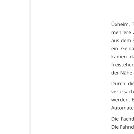
Üxheim. I
mehrere 
aus dem S
ein Geld
kamen da
freistehe
der Nähe 
Durch di
verursac
werden. E
Automaten
Die Fachd
Die Fahnd