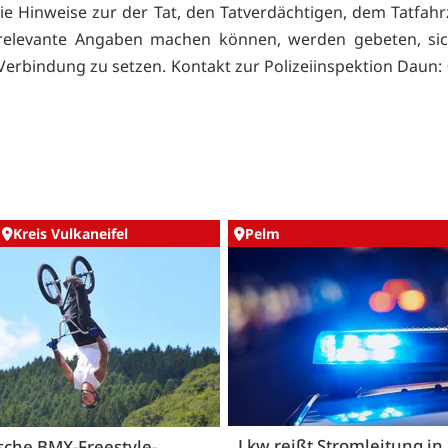
ie Hinweise zur der Tat, den Tatverdächtigen, dem Tatfah
 relevante Angaben machen können, werden gebeten, sic
 Verbindung zu setzen. Kontakt zur Polizeiinspektion Daun: 
Kreis Vulkaneifel
Pelm
Lkw reißt Stromleitung in
sche BMX-Freestyle-