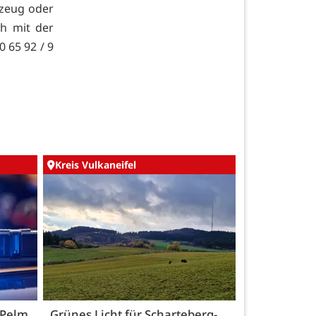
rzeug oder
h mit der
0 65 92 / 9
Kreis Vulkaneifel
 Pelm
Grünes Licht für Scharteberg-