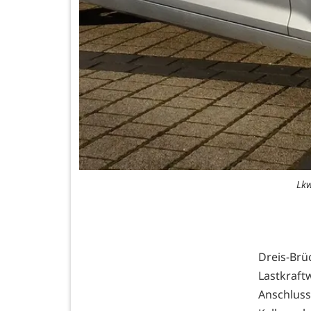
Lkw
Dreis-Brü
Lastkraf
Anschluss