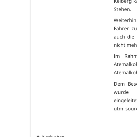
Kelberg k
Stehen.
Weiterhin
Fahrer z
auch die 
nicht meh
Im Rahm
Atemalko
Atemalkoh
Dem Besc
wurde 
eingeleit
utm_sour
Nach oben