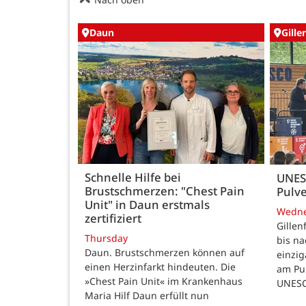
Daun
Gille
Schnelle Hilfe bei
UNES
Brustschmerzen: "Chest Pain
Pulve
Unit" in Daun erstmals
Wedn
zertifiziert
Gillen
Thursday
bis n
Daun. Brustschmerzen können auf
einzig
einen Herzinfarkt hindeuten. Die
am Pul
»Chest Pain Unit« im Krankenhaus
UNESC
Maria Hilf Daun erfüllt nun