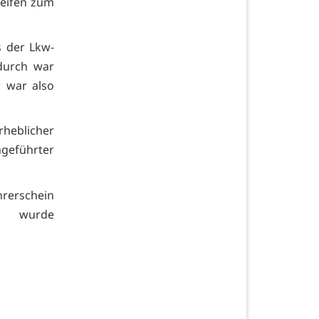
reifen zum
s der Lkw-
durch war
w war also
eblicher
geführter
rerschein
n wurde