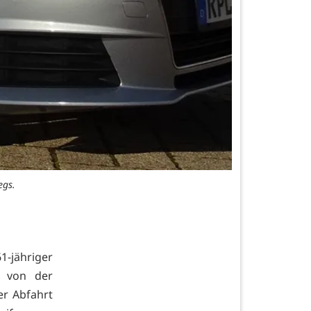
egs.
1-jähriger
1 von der
er Abfahrt