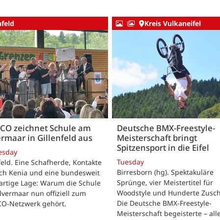
nfeld
Kreis Vulkaneifel
CO zeichnet Schule am
Deutsche BMX-Freestyle-
rmaar in Gillenfeld aus
Meisterschaft bringt
Spitzensport in die Eifel
esday
Tuesday
feld. Eine Schafherde, Kontakte
Birresborn (hg). Spektakuläre
ach Kenia und eine bundesweit
Sprünge, vier Meistertitel für
artige Lage: Warum die Schule
Woodstyle und Hunderte Zusch
vermaar nun offiziell zum
Die Deutsche BMX-Freestyle-
O-Netzwerk gehört.
Meisterschaft begeisterte – all