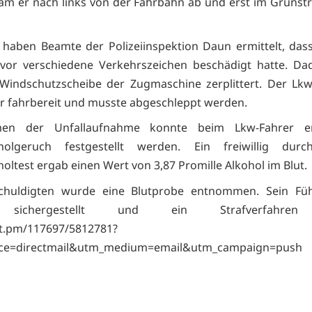
am er nach links von der Fahrbahn ab und erst im Grünst
 haben Beamte der Polizeiinspektion Daun ermittelt, das
uvor verschiedene Verkehrszeichen beschädigt hatte. Da
Windschutzscheibe der Zugmaschine zerplittert. Der Lk
r fahrbereit und musste abgeschleppt werden.
en der Unfallaufnahme konnte beim Lkw-Fahrer erh
holgeruch festgestellt werden. Ein freiwillig durch
oltest ergab einen Wert von 3,87 Promille Alkohol im Blut.
huldigten wurde eine Blutprobe entnommen. Sein Füh
sichergestellt und ein Strafverfahre
et.pm/117697/5812781?
ce=directmail&utm_medium=email&utm_campaign=push