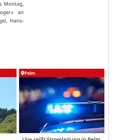
is Montag,
oger« an
el, Hans-
Pelm
Lkw reißt Stromleitung in Pelm