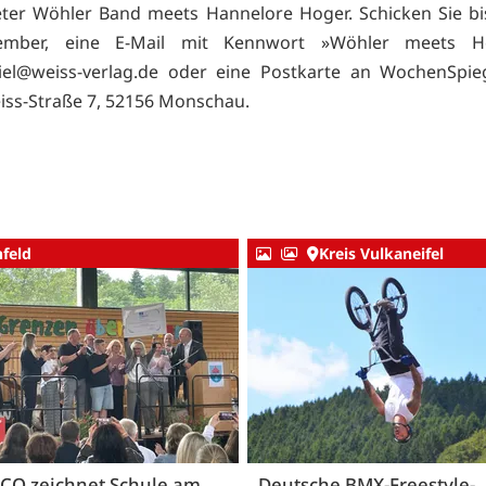
ter Wöhler Band meets Hannelore Hoger. Schicken Sie b
tember, eine E-Mail mit Kennwort »Wöhler meets H
iel@weiss-verlag.de oder eine Postkarte an WochenSpieg
ss-Straße 7, 52156 Monschau.
nfeld
Kreis Vulkaneifel
CO zeichnet Schule am
Deutsche BMX-Freestyle-