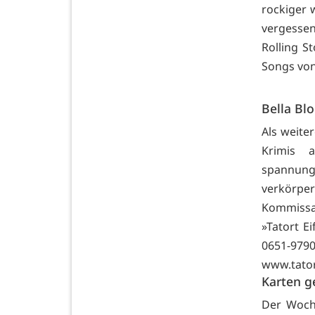
rockiger 
vergessen
Rolling S
Songs von
Bella Bl
Als weite
Krimis 
spannung
verkörpe
Kommissar
»Tatort E
0651-9790
www.tator
Karten 
Der Woche