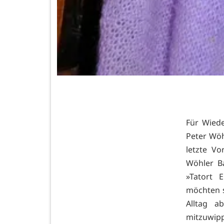
Für Wiede
Peter Wöh
letzte Vo
Wöhler Ba
»Tatort 
möchten s
Alltag a
mitzuwip