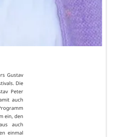
ers Gustav
ivals. Die
stav Peter
damit auch
 Programm
m ein, den
haus auch
en einmal