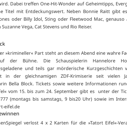
wird. Dabei treffen One-Hit-Wonder auf Geheimtipps, Ever
e Titel mit Entdeckungswert. Neben Bonnie Raitt gibt e
tones oder Billy Idol, Sting oder Fleetwood Mac, genauso
 Suzanne Vega, Cat Stevens und Rio Reiser.
ock
rer »krimineller« Part steht an diesem Abend eine wahre Fa
auf der Bühne. Die Schauspielerin Hannelore Hog
sgeladene und teils gar mörderische Kurzgeschichten v
rt in der gleichnamigen ZDF-Krimiserie seit vielen J
in Bella Block. Tickets sowie weitere Informationen r
ifel« vom 15. bis zum 24. September gibt es unter der Tic
777 (montags bis samstags, 9 bis20 Uhr) sowie im Inter
t-eifel.de
gewinnen
nSpiegel verlost 4 x 2 Karten für die »Tatort Eifel«-Ver