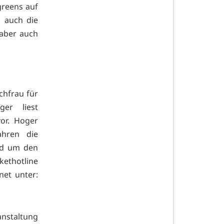
greens auf
s auch die
 aber auch
chfrau für
er liest
or. Hoger
ahren die
und um den
kethotline
net unter:
anstaltung