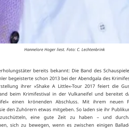
Hannelore Hoger liest. Foto: C. Lechtenbrink
rholungstäter bereits bekannt: Die Band des Schauspiel
ler begeisterte schon 2013 bei der Abendgala des Krimifest
rstellung ihrer »Shake A Little«-Tour 2017 feiert die Gu
nd beim Krimifestival in der Vulkaneifel und bereitet 
Eifel« einen krönenden Abschluss. Mit ihrem neuen
ie den Zuhörern etwas mitgeben. So laden sie ihr Publiku
bzuschütteln, eine gute Zeit zu haben – und durc
pen, sich zu bewegen, wenn es zwischen einigen Ballad