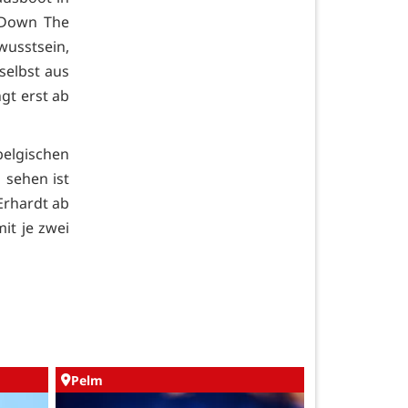
»Down The
usstsein,
selbst aus
gt erst ab
lgischen
 sehen ist
Erhardt ab
it je zwei
Pelm