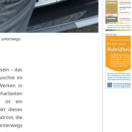
 unterwegs.
sein – das
auschte im
Werken in
eharbeiten
 ist ein
kt dieses
drom, die
 unterwegs