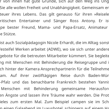
er von ihnen hat gute Gründe, sich auf den Weg ins Un
Sie alle wollen Freiheit und Unabhängigkeit. Gemeinsam er
euer ihres Lebens. Das gilt genauso für ihren »Reisele
britischen Entertainer und Sänger Ross Antony. Er is
ppe bester Freund, Mama- und Papa-Ersatz, Animateur
e Stütze.
ist auch Sozialpädagogin Nicole Erhardt, die im Alltag sons
esteifel Werken arbeitet (ADWE), wo sie sich unter ande
gebote für die betreuten Mitarbeiter kümmert. Sie begleite
g mit Menschen mit Behinderung die Reisegruppe und i
uch hinter der Kamera Ansprechpartnerin für die Teilnehm
eam. Auf ihrer zwölftägigen Reise durch Baden-Wür
d-Pfalz und das benachbarte Frankreich bestehen Yanni
 Menschen mit Behinderung gemeinsame Herausford
en Ängste und lassen ihre Träume wahr werden. Die Prot
vieles zum ersten Mal. Zum Beispiel campen sie im Sch
en einen Galaabend im Luxushotel, schippern auf einem H