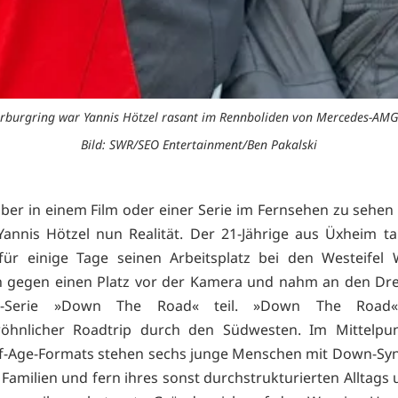
rburgring war Yannis Hötzel rasant im Rennboliden von Mercedes-AMG
Bild: SWR/SEO Entertainment/Ben Pakalski
lber in einem Film oder einer Serie im Fernsehen zu sehen 
Yannis Hötzel nun Realität. Der 21-Jährige aus Üxheim t
ür einige Tage seinen Arbeitsplatz bei den Westeifel 
n gegen einen Platz vor der Kamera und nahm an den Dr
-Serie »Down The Road« teil. »Down The Road«
öhnlicher Roadtrip durch den Südwesten. Im Mittelpun
f-Age-Formats stehen sechs junge Menschen mit Down-Syn
 Familien und fern ihres sonst durchstrukturierten Alltags