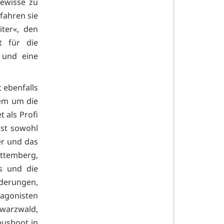
gewisse zu
fahren sie
iter«, den
t für die
 und eine
t ebenfalls
rem um die
t als Profi
st sowohl
er und das
ttemberg,
s und die
erungen,
agonisten
warzwald,
ausboot in