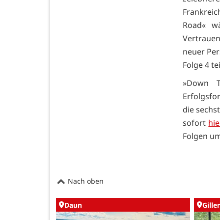
Frankrei
Road« wä
Vertrauen
neuer Per
Folge 4 te
»Down T
Erfolgsfo
die sechs
sofort
hi
Folgen um
Nach oben
Daun
Gille