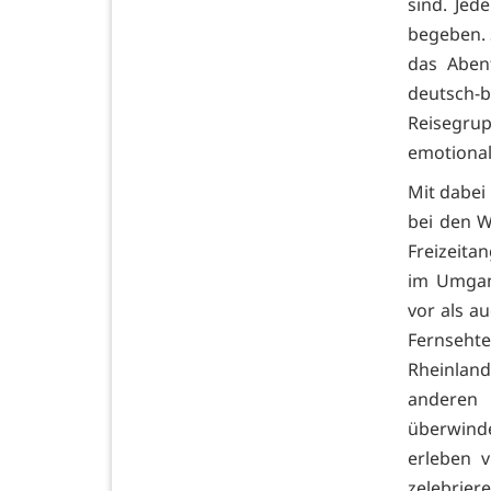
sind. Jed
begeben. 
das Abent
deutsch-
Reisegru
emotional
Mit dabei 
bei den W
Freizeitan
im Umgan
vor als a
Fernseht
Rheinlan
anderen
überwind
erleben 
zelebrier