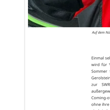
Auf dem Nü
Einmal se
wird für 
Sommer f
Gerolstei
zur SWR
außergew
Coming-o
ohne ihre