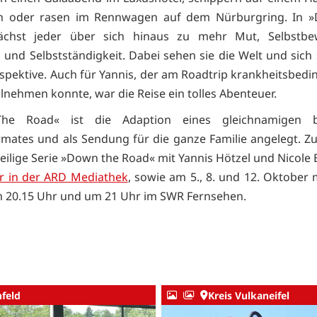
ch oder rasen im Rennwagen auf dem Nürburgring. In 
chst jeder über sich hinaus zu mehr Mut, Selbstbew
 und Selbstständigkeit. Dabei sehen sie die Welt und sich 
spektive. Auch für Yannis, der am Road­trip krankheitsbedin
ilnehmen konnte, war die Reise ein tolles Abenteuer.
he Road« ist die Adaption eines gleichnamigen be
rmates und als Sendung für die ganze Familie angelegt. Zu
teilige Serie »Down the Road« mit Yannis Hötzel und Nicole 
er in der ARD Mediathek
, sowie am 5., 8. und 12. Oktober m
 20.15 Uhr und um 21 Uhr im SWR Fernsehen.
nfeld
Kreis Vulkaneifel