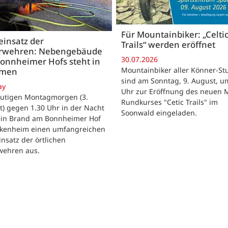
Für Mountainbiker: „Celti
insatz der
Trails“ werden eröffnet
rwehren: Nebengebäude
30.07.2026
onnheimer Hofs steht in
Mountainbiker aller Könner-St
mmen
sind am Sonntag, 9. August, u
ay
Uhr zur Eröffnung des neuen 
utigen Montagmorgen (3.
Rundkurses "Cetic Trails" im
) gegen 1.30 Uhr in der Nacht
Soonwald eingeladen.
 ein Brand am Bonnheimer Hof
ckenheim einen umfangreichen
nsatz der örtlichen
wehren aus.