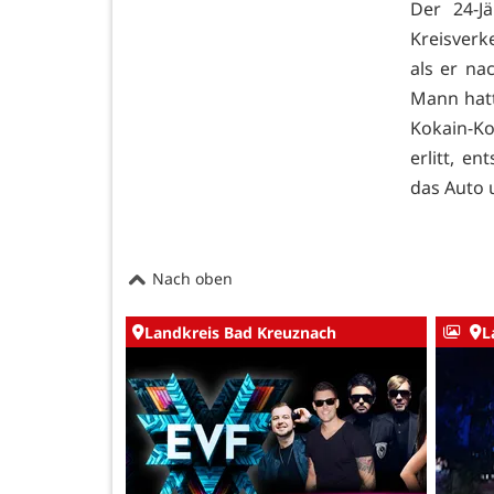
Der 24-J
Kreisverk
als er na
Mann hatt
Kokain-Ko
erlitt, e
das Auto 
Nach oben
Landkreis Bad Kreuznach
L