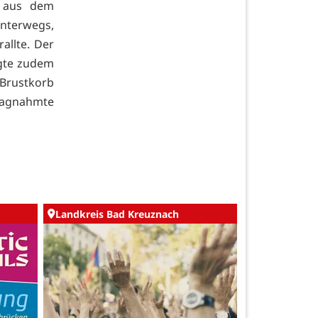
Y aus dem
unterwegs,
allte. Der
igte zudem
 Brustkorb
hlagnahmte
Landkreis Bad Kreuznach