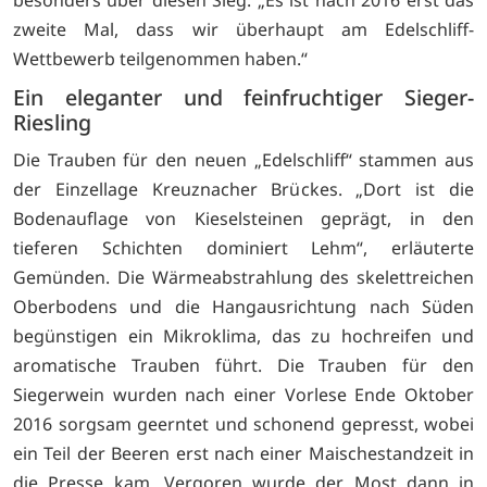
besonders über diesen Sieg: „Es ist nach 2016 erst das
zweite Mal, dass wir überhaupt am Edelschliff-
Wettbewerb teilgenommen haben.“
Ein eleganter und feinfruchtiger Sieger-
Riesling
Die Trauben für den neuen „Edelschliff“ stammen aus
der Einzellage Kreuznacher Brückes. „Dort ist die
Bodenauflage von Kieselsteinen geprägt, in den
tieferen Schichten dominiert Lehm“, erläuterte
Gemünden. Die Wärmeabstrahlung des skelettreichen
Oberbodens und die Hangausrichtung nach Süden
begünstigen ein Mikroklima, das zu hochreifen und
aromatische Trauben führt. Die Trauben für den
Siegerwein wurden nach einer Vorlese Ende Oktober
2016 sorgsam geerntet und schonend gepresst, wobei
ein Teil der Beeren erst nach einer Maischestandzeit in
die Presse kam. Vergoren wurde der Most dann in