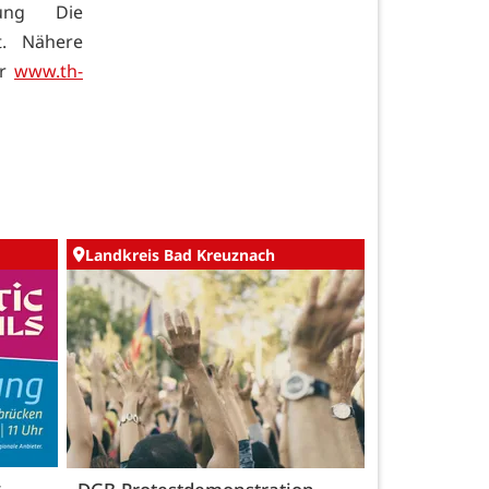
tung Die
. Nähere
er
www.th-
Landkreis Bad Kreuznach
c