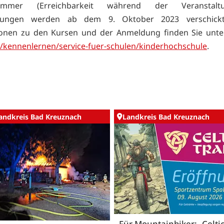
nummer (Erreichbarkeit während der Veranstal
dungen werden ab dem 9. Oktober 2023 verschickt
ionen zu den Kursen und der Anmeldung finden Sie unt
/kennenlernen/service-fuer-schulen/kinderhochschule
.
andkreis Bad Kreuznach
Landkreis Bad Kreuznach
Für Mountainbiker: „Celti