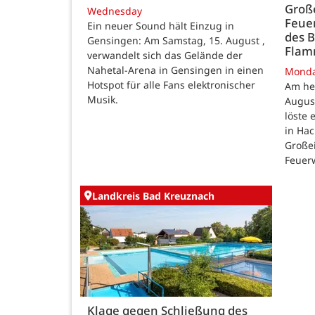
Große
Wednesday
Feue
Ein neuer Sound hält Einzug in
des B
Gensingen: Am Samstag, 15. August ,
Fla
verwandelt sich das Gelände der
Nahetal-Arena in Gensingen in einen
Mond
Hotspot für alle Fans elektronischer
Am he
Musik.
August
löste
in Ha
Großei
Feuer
Landkreis Bad Kreuznach
Klage gegen Schließung des