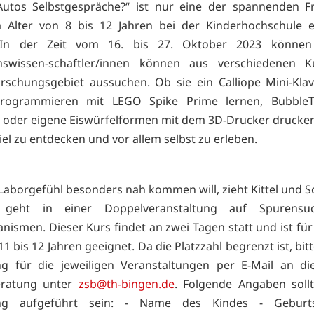
Autos Selbstgespräche?“ ist nur eine der spannenden Fr
m Alter von 8 bis 12 Jahren bei der Kinderhochschule e
In der Zeit vom 16. bis 27. Oktober 2023 können
swissen-schaftler/innen können aus verschiedenen K
schungsgebiet aussuchen. Ob sie ein Calliope Mini-Kla
Programmieren mit LEGO Spike Prime lernen, BubbleT
n oder eigene Eiswürfelformen mit dem 3D-Drucker druck
viel zu entdecken und vor allem selbst zu erleben.
aborgefühl besonders nah kommen will, zieht Kittel und Sc
geht in einer Doppelveranstaltung auf Spurensu
nismen. Dieser Kurs findet an zwei Tagen statt und ist für
11 bis 12 Jahren geeignet. Da die Platzzahl begrenzt ist, bi
g für die jeweiligen Veranstaltungen per E-Mail an die
eratung unter
zsb@th-bingen.de
. Folgende Angaben soll
ng aufgeführt sein: - Name des Kindes - Geburt