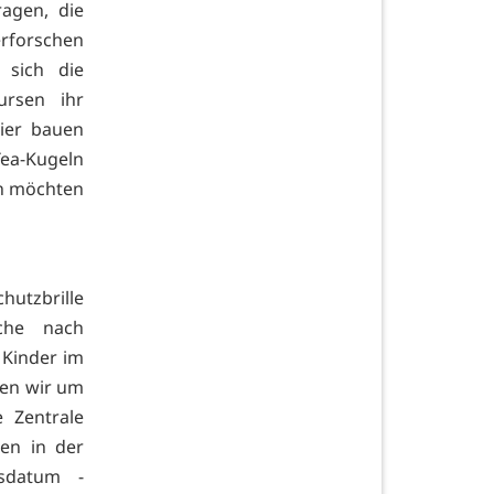
agen, die
rforschen
 sich die
ursen ihr
vier bauen
ea-Kugeln
en möchten
hutzbrille
che nach
 Kinder im
tten wir um
 Zentrale
ten in der
sdatum -