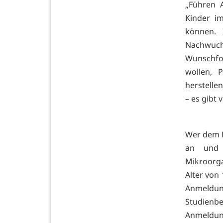
„Führen 
Kinder i
können. 
Nachwuch
Wunschfor
wollen, 
herstelle
– es gibt 
Wer dem L
an und 
Mikroorga
Alter von 
Anmeldun
Studienb
Anmeldu