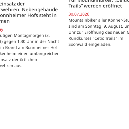
insatz der
Trails“ werden eröffnet
rwehren: Nebengebäude
30.07.2026
onnheimer Hofs steht in
Mountainbiker aller Könner-St
mmen
sind am Sonntag, 9. August, u
ay
Uhr zur Eröffnung des neuen 
utigen Montagmorgen (3.
Rundkurses "Cetic Trails" im
) gegen 1.30 Uhr in der Nacht
Soonwald eingeladen.
 ein Brand am Bonnheimer Hof
ckenheim einen umfangreichen
nsatz der örtlichen
wehren aus.