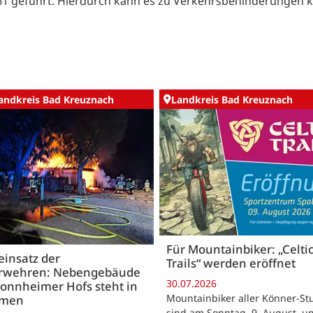
 61 geführt. Hierdurch kann es zu Verkehrsbehinderungen
andkreis Bad Kreuznach
Landkreis Bad Kreuznach
Für Mountainbiker: „Celti
insatz der
Trails“ werden eröffnet
rwehren: Nebengebäude
30.07.2026
onnheimer Hofs steht in
Mountainbiker aller Könner-St
mmen
sind am Sonntag, 9. August, u