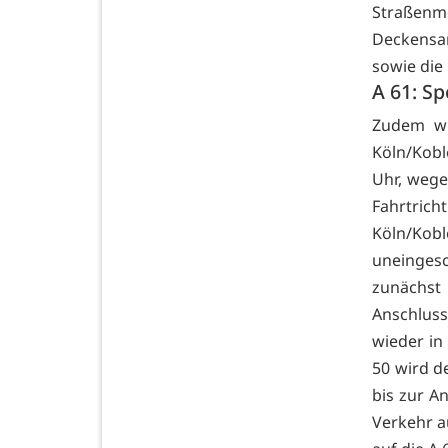
Straßenm
Deckensan
sowie die 
A 61: S
Zudem wir
Köln/Kobl
Uhr, wege
Fahrtri
Köln/Kob
uneinges
zunächst
Anschlus
wieder in 
50 wird d
bis zur A
Verkehr a