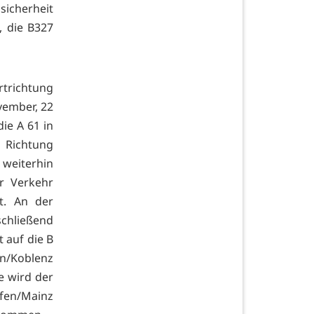
icherheit
, die B327
rtrichtung
vember, 22
ie A 61 in
Richtung
weiterhin
r Verkehr
t. An der
chließend
t auf die B
ln/Koblenz
e wird der
afen/Mainz