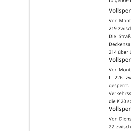
folgende 
Vollspe
Von Monta
219 zwisc
Die Stra
Deckensan
214 über 
Vollspe
Von Monta
L 226 zw
gesperr
Verkehrss
die K 20 s
Vollspe
Von Dienst
22 zwisc