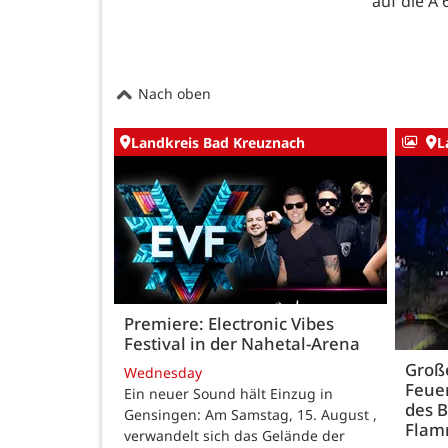
auf die A
Nach oben
Landkreis Bad Kreuznach
L
Premiere: Electronic Vibes
Festival in der Nahetal-Arena
Große
Wednesday
Feue
Ein neuer Sound hält Einzug in
des B
Gensingen: Am Samstag, 15. August ,
Fla
verwandelt sich das Gelände der