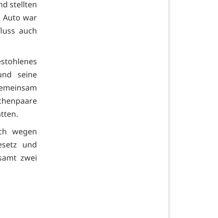
d stellten
s Auto war
luss auch
estohlenes
und seine
gemeinsam
chenpaare
tten.
uch wegen
esetz und
esamt zwei