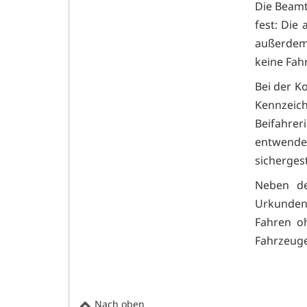
Die Beamt
fest: Die
außerdem
keine Fah
Bei der K
Kennzeic
Beifahre
entwende
sicherges
Neben de
Urkunden
Fahren oh
Fahrzeuge
Nach oben