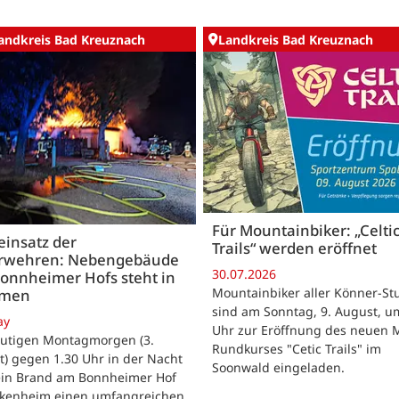
andkreis Bad Kreuznach
Landkreis Bad Kreuznach
Für Mountainbiker: „Celti
insatz der
Trails“ werden eröffnet
rwehren: Nebengebäude
30.07.2026
onnheimer Hofs steht in
Mountainbiker aller Könner-St
mmen
sind am Sonntag, 9. August, u
ay
Uhr zur Eröffnung des neuen 
utigen Montagmorgen (3.
Rundkurses "Cetic Trails" im
) gegen 1.30 Uhr in der Nacht
Soonwald eingeladen.
 ein Brand am Bonnheimer Hof
ckenheim einen umfangreichen