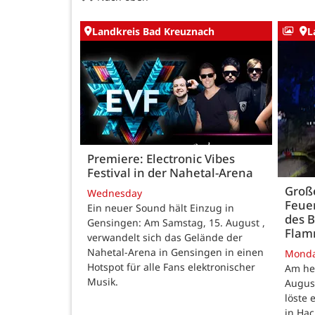
Landkreis Bad Kreuznach
L
Premiere: Electronic Vibes
Festival in der Nahetal-Arena
Große
Wednesday
Feue
Ein neuer Sound hält Einzug in
des B
Gensingen: Am Samstag, 15. August ,
Fla
verwandelt sich das Gelände der
Nahetal-Arena in Gensingen in einen
Mond
Hotspot für alle Fans elektronischer
Am he
Musik.
August
löste
in Ha