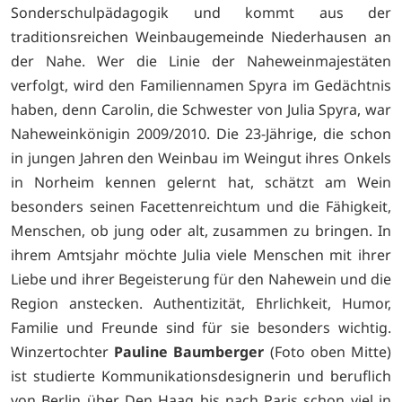
Sonderschulpädagogik und kommt aus der
traditionsreichen Weinbaugemeinde Niederhausen an
der Nahe. Wer die Linie der Naheweinmajestäten
verfolgt, wird den Familiennamen Spyra im Gedächtnis
haben, denn Carolin, die Schwester von Julia Spyra, war
Naheweinkönigin 2009/2010. Die 23-Jährige, die schon
in jungen Jahren den Weinbau im Weingut ihres Onkels
in Norheim kennen gelernt hat, schätzt am Wein
besonders seinen Facettenreichtum und die Fähigkeit,
Menschen, ob jung oder alt, zusammen zu bringen. In
ihrem Amtsjahr möchte Julia viele Menschen mit ihrer
Liebe und ihrer Begeisterung für den Nahewein und die
Region anstecken. Authentizität, Ehrlichkeit, Humor,
Familie und Freunde sind für sie besonders wichtig.
Winzertochter
Pauline Baumberger
(Foto oben Mitte)
ist studierte Kommunikationsdesignerin und beruflich
von Berlin über Den Haag bis nach Paris schon viel in