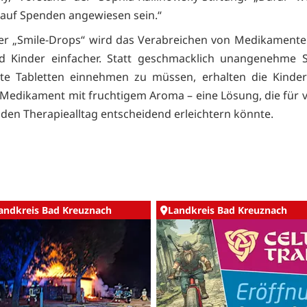
 auf Spenden angewiesen sein.“
der „Smile-Drops“ wird das Verabreichen von Medikamenten
nd Kinder einfacher. Statt geschmacklich unangenehme S
rte Tabletten einnehmen zu müssen, erhalten die Kinde
 Medikament mit fruchtigem Aroma – eine Lösung, die für vi
 den Therapiealltag entscheidend erleichtern könnte.
andkreis Bad Kreuznach
Landkreis Bad Kreuznach