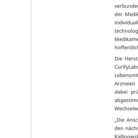
verbunden
der Medik
individu
technolo
Medikame
hoffentlic
Die Herst
CurifyLab
Lebensmit
Arzneien
dabei pr
abgestimm
Wechselwi
„Die Ans
den nächs
Kallinows