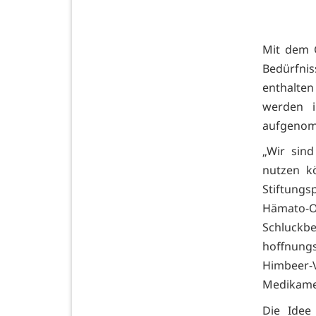
Mit dem G
Bedürfni
enthalte
werden i
aufgenom
„Wir sind
nutzen kö
Stiftungs
Hämato
Schluckbe
hoffnungs
Himbeer-V
Medikame
Die Idee