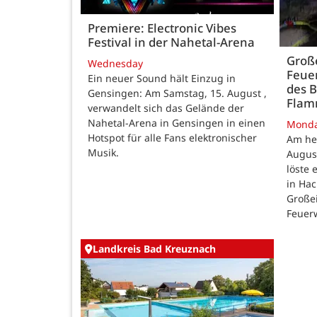
Premiere: Electronic Vibes
Festival in der Nahetal-Arena
Große
Wednesday
Feue
Ein neuer Sound hält Einzug in
des B
Gensingen: Am Samstag, 15. August ,
Fla
verwandelt sich das Gelände der
Nahetal-Arena in Gensingen in einen
Mond
Hotspot für alle Fans elektronischer
Am he
Musik.
August
löste
in Ha
Großei
Feuer
Landkreis Bad Kreuznach