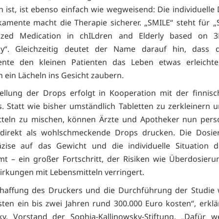
 ist, ist ebenso einfach wie wegweisend: Die individuelle
amente macht die Therapie sicherer. „SMILE“ steht für 
alized Medication in chILdren and Elderly based on 3D
gy“. Gleichzeitig deutet der Name darauf hin, dass 
nte den kleinen Patienten das Leben etwas erleicht
h ein Lächeln ins Gesicht zaubern.
ellung der Drops erfolgt in Kooperation mit der finnis
s. Statt wie bisher umständlich Tabletten zu zerkleinern u
teln zu mischen, können Ärzte und Apotheker nun perso
 direkt als wohlschmeckende Drops drucken. Die Dosie
äzise auf das Gewicht und die individuelle Situation d
t – ein großer Fortschritt, der Risiken wie Überdosier
rkungen mit Lebensmitteln verringert.
chaffung des Druckers und die Durchführung der Studie 
ten ein bis zwei Jahren rund 300.000 Euro kosten“, erklä
ky, Vorstand der Sophia-Kallinowsky-Stiftung. „Dafür 