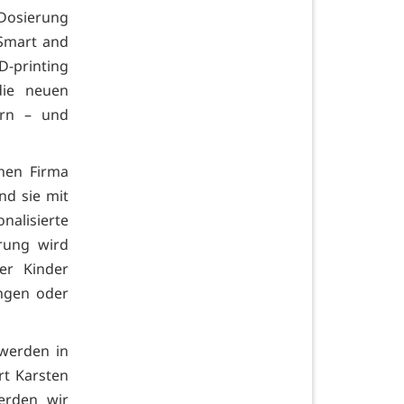
 Dosierung
„Smart and
-printing
die neuen
ern – und
chen Firma
nd sie mit
nalisierte
rung wird
er Kinder
ungen oder
werden in
rt Karsten
werden wir