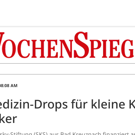
 08:08 AM
dizin-Drops für kleine 
ker
ky-Stiftung (SKS) aus Bad Kreuznach finanziert a