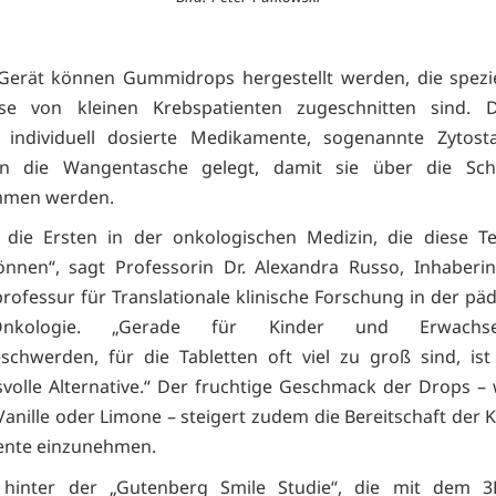
erät können Gummidrops hergestellt werden, die spezie
sse von kleinen Krebspatienten zugeschnitten sind. 
n individuell dosierte Medikamente, sogenannte Zytosta
n die Wangentasche gelegt, damit sie über die Sch
men werden.
 die Ersten in der onkologischen Medizin, die diese T
nnen“, sagt Professorin Dr. Alexandra Russo, Inhaberi
professur für Translationale klinische Forschung in der päd
-Onkologie. „Gerade für Kinder und Erwachs
schwerden, für die Tabletten oft viel zu groß sind, ist
volle Alternative.“ Der fruchtige Geschmack der Drops –
anille oder Limone – steigert zudem die Bereitschaft der Ki
nte einzunehmen.
 hinter der „Gutenberg Smile Studie“, die mit dem 3