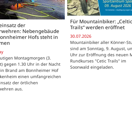
Für Mountainbiker: „Celti
insatz der
Trails“ werden eröffnet
rwehren: Nebengebäude
30.07.2026
onnheimer Hofs steht in
Mountainbiker aller Könner-St
mmen
sind am Sonntag, 9. August, u
ay
Uhr zur Eröffnung des neuen 
utigen Montagmorgen (3.
Rundkurses "Cetic Trails" im
) gegen 1.30 Uhr in der Nacht
Soonwald eingeladen.
 ein Brand am Bonnheimer Hof
ckenheim einen umfangreichen
nsatz der örtlichen
wehren aus.