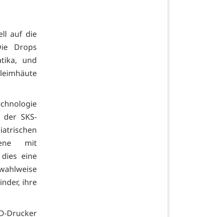
ll auf die
Die Drops
tika, und
leimhäute
echnologie
n der SKS-
iatrischen
ene mit
 dies eine
 wahlweise
nder, ihre
D-Drucker