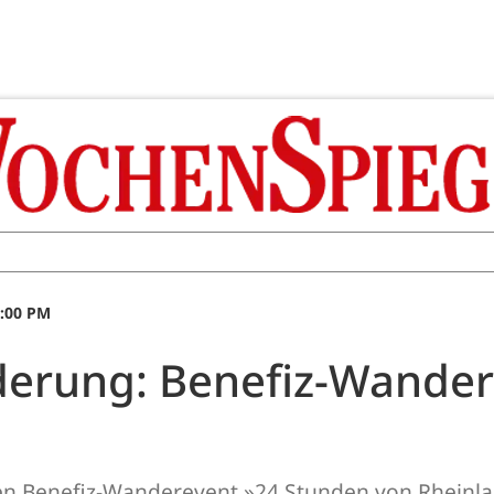
0:00 PM
rung: Benefiz-Wandere
en Benefiz-Wanderevent »24 Stunden von Rheinla