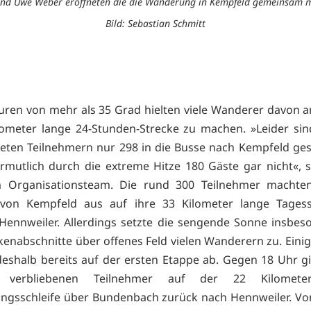
nd Uwe Weber eröffneten die die Wanderung in Kempfeld gemeinsam mit 
Bild: Sebastian Schmitt
ren von mehr als 35 Grad hielten viele Wanderer davon an
lometer lange 24-Stunden-Strecke zu machen. »Leider si
ten Teilnehmern nur 298 in die Busse nach Kempfeld ges
mutlich durch die extreme Hitze 180 Gäste gar nicht«, 
 Organisationsteam. Die rund 300 Teilnehmer machte
von Kempfeld aus auf ihre 33 Kilometer lange Tagessc
Hennweiler. Allerdings setzte die sengende Sonne insbes
kenabschnitte über offenes Feld vielen Wanderern zu. Eini
deshalb bereits auf der ersten Etappe ab. Gegen 18 Uhr g
 verbliebenen Teilnehmer auf der 22 Kilomete
gsschleife über Bundenbach zurück nach Hennweiler. Von