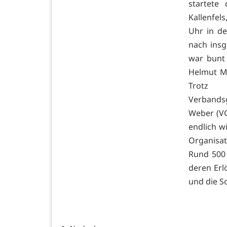
startete
Kallenfel
Uhr in d
nach insg
war bunt 
Helmut Ma
Trotz
Verbands
Weber (VG
endlich w
Organisa
Rund 500 
deren Erl
und die So