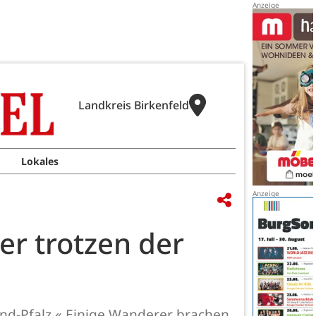
Landkreis Birkenfeld
Lokales
r trotzen der
nd-Pfalz.« Einige Wanderer brachen