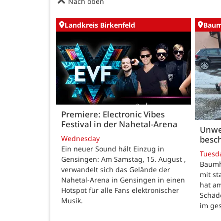
Nach oben
Landkreis Birkenfeld
Baum
Premiere: Electronic Vibes
Festival in der Nahetal-Arena
Unwe
besch
Wednesday
Ein neuer Sound hält Einzug in
Tuesd
Gensingen: Am Samstag, 15. August ,
Baumho
verwandelt sich das Gelände der
mit s
Nahetal-Arena in Gensingen in einen
hat a
Hotspot für alle Fans elektronischer
Schäd
Musik.
im ge