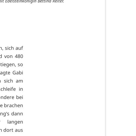
Edelsteinkönigin Bettina Reiter.
, sich auf
nd von 480
tiegen, so
sagte Gabi
n sich am
hleife in
ondere bei
ge brachen
ing‘s dann
r langen
 dort aus