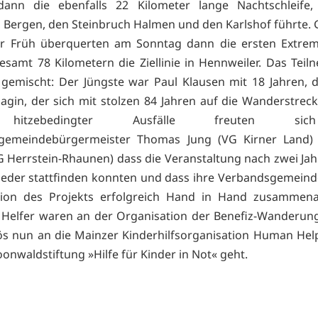
 dann die ebenfalls 22 Kilometer lange Nachtschleife,
s, Bergen, den Steinbruch Halmen und den Karlshof führte. 
er Früh überquerten am Sonntag dann die ersten Extre
esamt 78 Kilometern die Ziellinie in Hennweiler. Das Teil
gemischt: Der Jüngste war Paul Klausen mit 18 Jahren, d
gin, der sich mit stolzen 84 Jahren auf die Wanderstrec
 hitzebedingter Ausfälle freuten si
gemeindebürgermeister Thomas Jung (VG Kirner Land
 Herrstein-Rhaunen) dass die Veranstaltung nach zwei Ja
ieder stattfinden konnten und dass ihre Verbandsgemeind
tion des Projekts erfolgreich Hand in Hand zusammenar
Helfer waren an der Organisation der Benefiz-Wanderung 
ös nun an die Mainzer Kinderhilfsorganisation Human He
onwaldstiftung »Hilfe für Kinder in Not« geht.