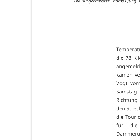
Die Bürgermeister Thomas Jung u
Temperatu
die 78 Ki
angemelde
kamen ver
Vogt vom
Samstag 
Richtung 
den Strec
die Tour 
für die
Dämmerun