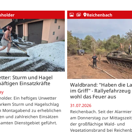
holder
Reichenbach
tter: Sturm und Hagel
äftigen Einsatzkräfte
Waldbrand: "Haben die L
im Griff" - Rallyefahrzeug 
ay
wohl das Feuer aus
lder. Ein heftiges Unwetter
tarkem Sturm und Hagelschlag
31.07.2026
m Montagabend zu erheblichen
Reichenbach. Seit der Alarmie
en und zahlreichen Einsätzen
am Donnerstag zur Mittagszeit
samten Dienstgebiet geführt.
der großflächige Wald- und
Vegetationsbrand bei Reichen