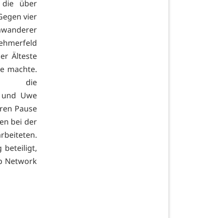
 die über
Gegen vier
mwanderer
nehmerfeld
er Älteste
ke machte.
ch die
) und Uwe
hren Pause
en bei der
beiteten.
beteiligt,
lp Network