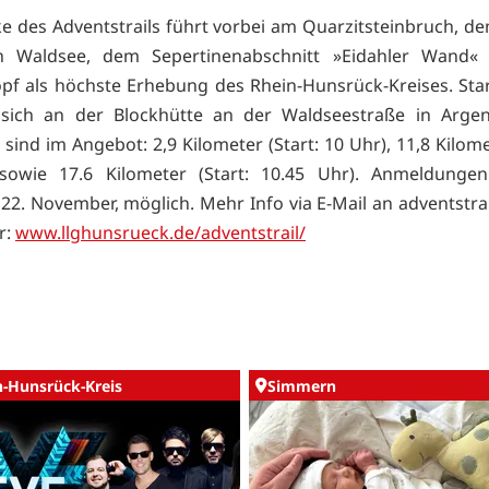
ke des Adventstrails führt vorbei am Quarzitsteinbruch, dem
n Waldsee, dem Sepertinenabschnitt »Eidahler Wand
f als höchste Erhebung des Rhein-Hunsrück-Kreises. Star
 sich an der Blockhütte an der Waldseestraße in Argent
sind im Angebot: 2,9 Kilometer (Start: 10 Uhr), 11,8 Kilome
sowie 17.6 Kilometer (Start: 10.45 Uhr). Anmeldungen
 22. November, möglich. Mehr Info via E-Mail an adventstr
r:
www.llghunsrueck.de/adventstrail/
n-Hunsrück-Kreis
Simmern