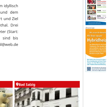
 idyllisch
« und dem
t und Ziel
hal. Drei
ter (Start:
 sind bis
ail@web.de
Bad Salzig