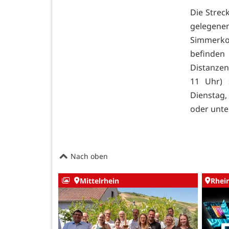
Die Strec
gelegene
Simmerkop
befinden
Distanzen 
11 Uhr) 
Dienstag,
oder unte
Nach oben
Mittelrhein
Rhei