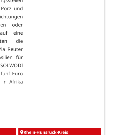
gsstellen
 Porz und
chtungen
auen oder
auf eine
rten die
Pia Reuter
ilien für
n SOLWODI
fünf Euro
in Afrika
Rhein-Hunsrück-Kreis