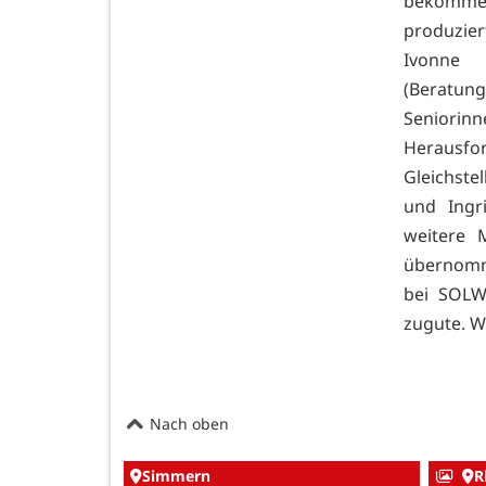
bekommen
produzie
Ivonne 
(Beratun
Seniori
Herausf
Gleichste
und Ingr
weitere 
übernomm
bei SOLW
zugute. We
Nach oben
Simmern
R