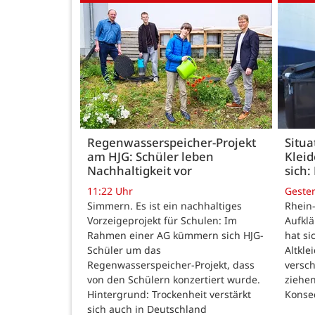
Regenwasserspeicher-Projekt
Situa
am HJG: Schüler leben
Kleid
Nachhaltigkeit vor
sich:
11:22 Uhr
Geste
Simmern. Es ist ein nachhaltiges
Rhein-
Vorzeigeprojekt für Schulen: Im
Aufkl
Rahmen einer AG kümmern sich HJG-
hat si
Schüler um das
Altkle
Regenwasserspeicher-Projekt, dass
versch
von den Schülern konzertiert wurde.
ziehe
Hintergrund: Trockenheit verstärkt
Konse
sich auch in Deutschland