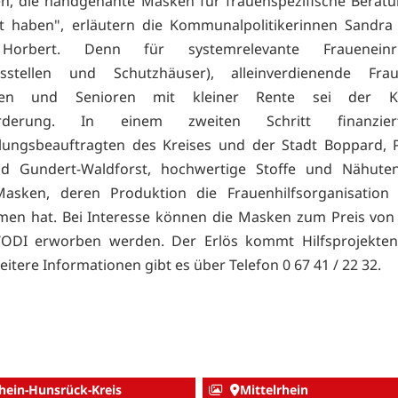
, die handgenähte Masken für frauenspezifische Beratun
rt haben", erläutern die Kommunalpolitikerinnen Sandra
Horbert. Denn für systemrelevante Fraueneinri
gsstellen und Schutzhäuser), alleinverdienende Fr
nnen und Senioren mit kleiner Rente sei der K
orderung. In einem zweiten Schritt finanzie
llungsbeauftragten des Kreises und der Stadt Boppard, 
id Gundert-Waldforst, hochwertige Stoffe und Nähutens
Masken, deren Produktion die Frauenhilfsorganisatio
en hat. Bei Interesse können die Masken zum Preis von 
ODI erworben werden. Der Erlös kommt Hilfsprojekten 
itere Informationen gibt es über Telefon 0 67 41 / 22 32.
hein-Hunsrück-Kreis
Mittelrhein