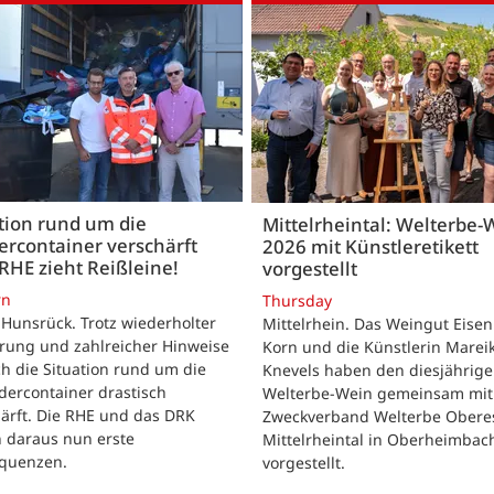
tion rund um die
Mittelrheintal: Welterbe-
ercontainer verschärft
2026 mit Künstleretikett
 RHE zieht Reißleine!
vorgestellt
rn
Thursday
Hunsrück. Trotz wiederholter
Mittelrhein. Das Weingut Eise
ärung und zahlreicher Hinweise
Korn und die Künstlerin Marei
ch die Situation rund um die
Knevels haben den diesjährig
idercontainer drastisch
Welterbe-Wein gemeinsam mi
ärft. Die RHE und das DRK
Zweckverband Welterbe Obere
n daraus nun erste
Mittelrheintal in Oberheimbac
quenzen.
vorgestellt.