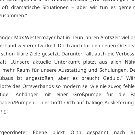
n oft dramatische Situationen – aber wir tun es gemei
 zusammen.“
änger Max Westermayer hat in neun Jahren Amtszeit viel 
erband weiterentwickelt. Doch auch für den neuen Ortsbe
 schon klare Ziele gesetzt. Darunter fällt auch die Verbes
haft: „Unsere aktuelle Unterkunft platzt aus allen Näh
n mehr Raum für unsere Ausstattung und Schulungen. De
ubaus ist angestoßen, aber es braucht Geduld.“ Wä
lotte des Ortsverbands so modern sei wie nie zuvor, fehle
htiger Anhänger mit einer Großpumpe für die Fa
aden/Pumpen – hier hofft Orth auf baldige Auslieferung
ung.
rgeordneter Ebene blickt Orth gespannt nach Ber