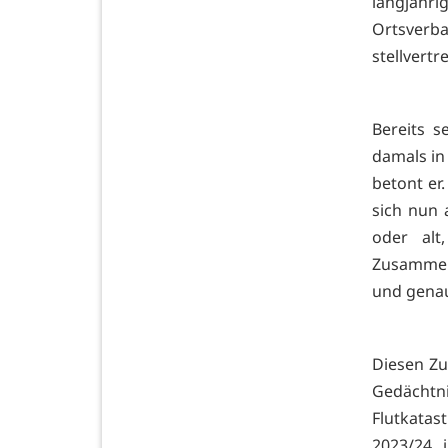
langjähr
Ortsverb
stellvertr
Bereits 
damals in
betont er
sich nun 
oder alt
Zusammenh
und genau
Diesen Zu
Gedächtni
Flutkatas
2023/24 