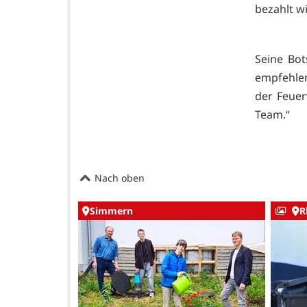
bezahlt wi
Seine Bot
empfehlen
der Feue
Team.“
Nach oben
Simmern
R