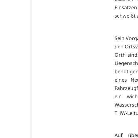
Einsätze
schweißt
Sein Vorg
den Ortsv
Orth sind
Liegensc
benötige
eines Ne
Fahrzeugf
ein wic
Wassersch
THW-Leit
Auf übe