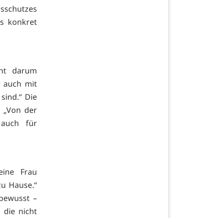
gsschutzes
s konkret
eht darum
 auch mit
sind.“ Die
: „Von der
 auch für
eine Frau
zu Hause.“
bewusst –
 die nicht