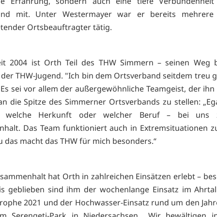
ige Erfahrung, sondern auch eine tiefe Verbundenhei
and mit. Unter Westermayer war
er bereits mehrere 
etender Ortsbeauftragter tätig.
seit 2004 ist Orth Teil des THW Simmern – seinen Weg 
 der THW-Jugend. "Ich bin dem Ortsverband seitdem treu g
. Es sei vor allem der außergewöhnliche Teamgeist, der ihn 
an die Spitze des Simmerner Ortsverbands zu stellen: „Eg
, welche Herkunft oder welcher Beruf – bei uns 
alt. Das Team funktioniert auch in Extremsituationen zu
 das macht das THW für mich besonders.“
sammenhalt hat Orth in zahlreichen Einsätzen erlebt – be
s geblieben sind ihm der wochenlange Einsatz im Ahrta
trophe 2021 und der Hochwasser-Einsatz rund um den Jah
im Serengeti-Park in Niedersachsen. „Wir bewältigen i