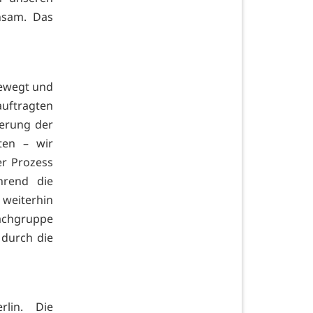
nsam. Das
bewegt und
auftragten
serung der
ten – wir
r Prozess
hrend die
 weiterhin
chgruppe
 durch die
lin. Die