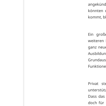
angekündi
könnten 
kommt, bl
Ein groß
weiteren
ganz neue
Ausbildun
Grundaus
Funktionen
Privat s
unterstüt
Dass das
doch für 