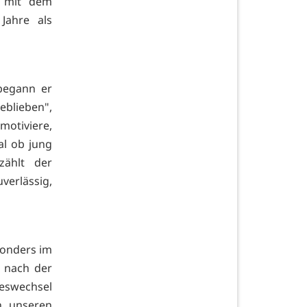
t mit dem
Jahre als
begann er
eblieben",
motiviere,
al ob jung
zählt der
verlässig,
sonders im
l nach der
reswechsel
n unseren