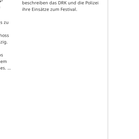
s-
beschreiben das DRK und die Polizei
n
ihre Einsätze zum Festival.
s zu
hoss
zig.
ps
inem
es. …