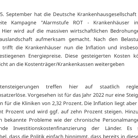
5. September hat die Deutsche Krankenhausgesellschaft
eite Kampagne "Alarmstufe ROT - Krankenhäuser in
. Hier wird auf die massiven wirtschaftlichen Bedrohung
auslandschaft aufmerksam gemacht. Nach den Belast
trifft die Krankenhäuser nun die Inflation und insbes
estiegenen Energiepreise. Diese gesteigerten Kosten k
nicht an die Kostenträger/Krankenkassen weitergeben
ensteigerungen treffen hier auf staatlich regle
satzerlöse. Vorgesehen ist für das Jahr 2022 nur eine Stei
für die Kliniken von 2,32 Prozent. Die Inflation liegt abe
ht Prozent und wird ggf. auf zehn Prozent steigen. Hin
ren bekannte Probleme wie der chronische Personalmange
ende Investitionskostenfinanzierung der Länder. Es s
el, dass die Politik einfach hinnimmt, dass bereits in die