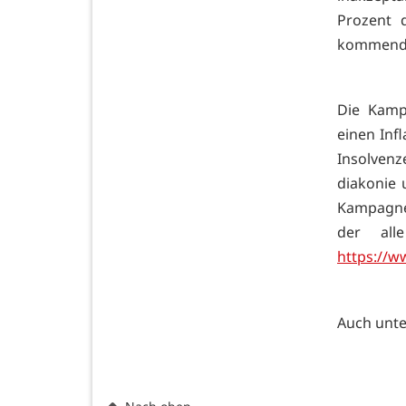
Prozent 
kommenden
Die Kamp
einen Inf
Insolven
diakonie 
Kampagne 
der all
https://w
Auch unt