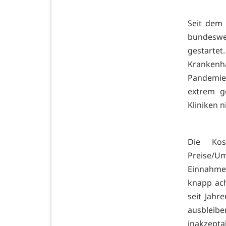
Seit dem 
bundesw
gestartet
Krankenh
Pandemie 
extrem g
Kliniken 
Die Kost
Preise/Um
Einnahmen 
knapp ac
seit Jah
ausbleib
inakzeptab