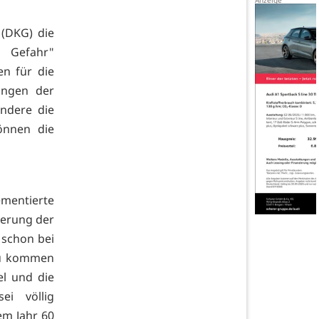
 (DKG) die
 Gefahr"
en für die
ungen der
ondere die
önnen die
mentierte
gerung der
r schon bei
zu kommen
l und die
ei völlig
sem Jahr 60