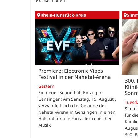
Nach oben
Rhein-Hunsrück-Kreis
Simm
Premiere: Electronic Vibes
Festival in der Nahetal-Arena
300.
Gestern
Klini
Sonn
Ein neuer Sound hält Einzug in
Gensingen: Am Samstag, 15. August ,
Tuesd
verwandelt sich das Gelände der
Simme
Nahetal-Arena in Gensingen in einen
für di
Hotspot für alle Fans elektronischer
Klinik
Musik.
August
300. B