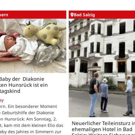
ern
Bad Salzig
 Baby der Diakonie
ken Hunsrück ist ein
tagskind
ay
rn. Ein besonderer Moment
e Geburtshilfe der Diakonie
en Hunsrück: Am Sonntag, 2.
Neuerlicher Teileinsturz 
, kam mit dem kleinen Elio das
ehemaligen Hotel in Bad
aby des Jahres in Simmern zur