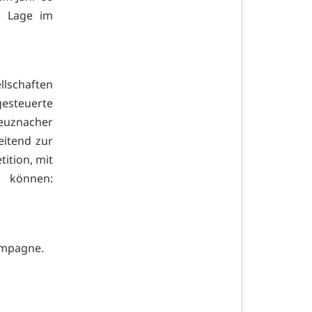
e Lage im
lschaften
gesteuerte
euznacher
eitend zur
ition, mit
 können:
ampagne.