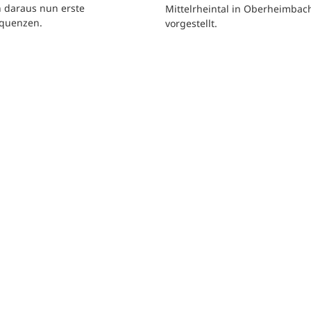
n daraus nun erste
Mittelrheintal in Oberheimbac
quenzen.
vorgestellt.