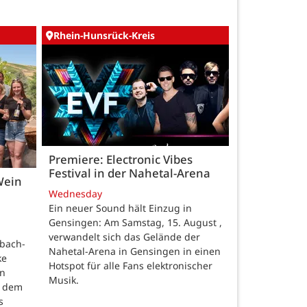
Rhein-Hunsrück-Kreis
Premiere: Electronic Vibes
Festival in der Nahetal-Arena
Wein
Wednesday
Ein neuer Sound hält Einzug in
Gensingen: Am Samstag, 15. August ,
verwandelt sich das Gelände der
nbach-
Nahetal-Arena in Gensingen in einen
ke
Hotspot für alle Fans elektronischer
en
Musik.
t dem
s