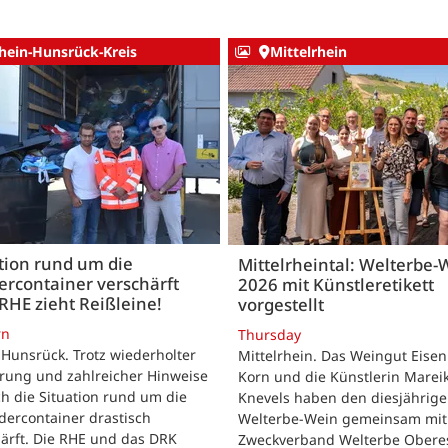
hein-Hunsrück-Kreis
Mittelrhein
tion rund um die
Mittelrheintal: Welterbe-
ercontainer verschärft
2026 mit Künstleretikett
 RHE zieht Reißleine!
vorgestellt
rn
Thursday
Hunsrück. Trotz wiederholter
Mittelrhein. Das Weingut Eise
ärung und zahlreicher Hinweise
Korn und die Künstlerin Marei
ch die Situation rund um die
Knevels haben den diesjährig
idercontainer drastisch
Welterbe-Wein gemeinsam mi
ärft. Die RHE und das DRK
Zweckverband Welterbe Obere