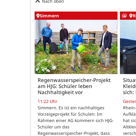
Nach oben
Simmern
R
Regenwasserspeicher-Projekt
Situa
am HJG: Schüler leben
Kleid
Nachhaltigkeit vor
sich:
11:22 Uhr
Geste
Simmern. Es ist ein nachhaltiges
Rhein-
Vorzeigeprojekt für Schulen: Im
Aufkl
Rahmen einer AG kümmern sich HJG-
hat si
Schüler um das
Altkle
Regenwasserspeicher-Projekt, dass
versch