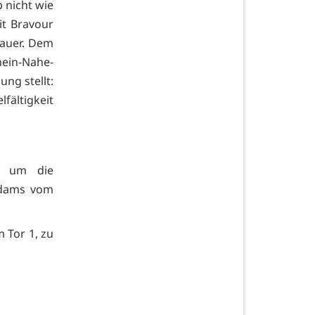
b nicht wie
it Bravour
auer. Dem
ein-Nahe-
ung stellt:
lfältigkeit
, um die
Adams vom
m Tor 1, zu