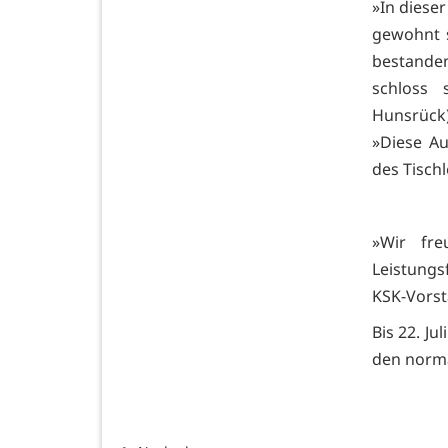
»In dieser
gewohnt s
bestande
schloss 
Hunsrück) 
»Diese Aus
des Tisch
»Wir fr
Leistung
KSK-Vorst
Bis 22. Ju
den norma