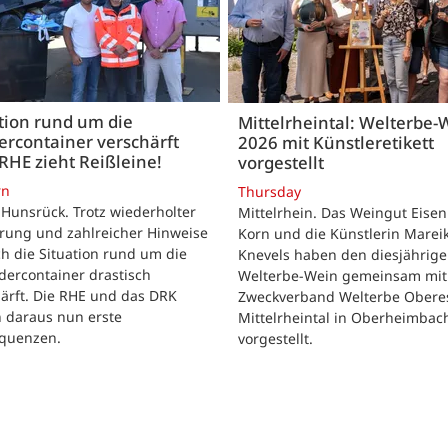
tion rund um die
Mittelrheintal: Welterbe-
ercontainer verschärft
2026 mit Künstleretikett
 RHE zieht Reißleine!
vorgestellt
rn
Thursday
Hunsrück. Trotz wiederholter
Mittelrhein. Das Weingut Eise
ärung und zahlreicher Hinweise
Korn und die Künstlerin Marei
ch die Situation rund um die
Knevels haben den diesjährig
idercontainer drastisch
Welterbe-Wein gemeinsam mi
ärft. Die RHE und das DRK
Zweckverband Welterbe Obere
n daraus nun erste
Mittelrheintal in Oberheimbac
quenzen.
vorgestellt.