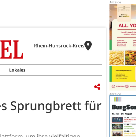
Rhein-Hunsrück-Kreis
Lokales
es Sprungbrett für
attform, um ihre vielfältigen