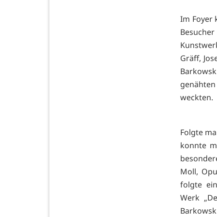
Im Foyer 
Besucher 
Kunstwer
Gräff, Jos
Barkowsk
genähten 
weckten.
Folgte ma
konnte ma
besondere
Moll, Opu
folgte e
Werk „De
Barkowsk