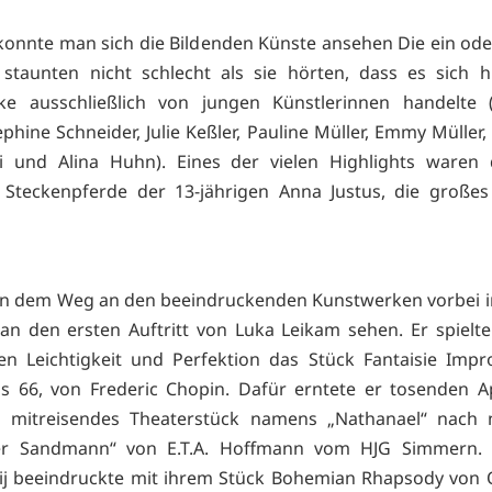
konnte man sich die Bildenden Künste ansehen Die ein od
staunten nicht schlecht als sie hörten, dass es sich 
ke ausschließlich von jungen Künstlerinnen handelte (
ephine Schneider, Julie Keßler, Pauline Müller, Emmy Müller
i und Alina Huhn). Eines der vielen Highlights waren d
Steckenpferde der 13-jährigen Anna Justus, die großes
n dem Weg an den beeindruckenden Kunstwerken vorbei i
n den ersten Auftritt von Luka Leikam sehen. Er spielte
n Leichtigkeit und Perfektion das Stück Fantaisie Imp
s 66, von Frederic Chopin. Dafür erntete er tosenden A
in mitreisendes Theaterstück namens „Nathanael“ nach
r Sandmann“ von E.T.A. Hoffmann vom HJG Simmern. 
ij beeindruckte mit ihrem Stück Bohemian Rhapsody von 