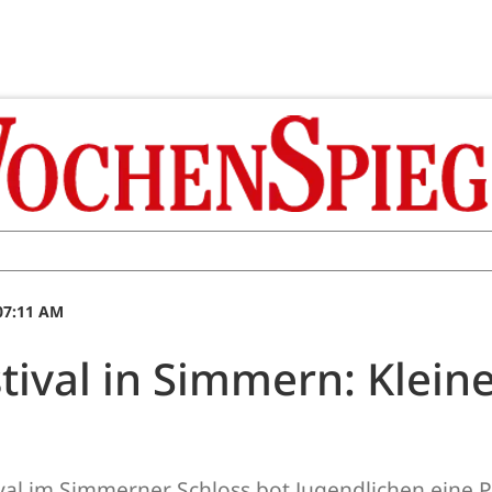
 07:11 AM
tival in Simmern: Klein
val im Simmerner Schloss bot Jugendlichen eine Pl