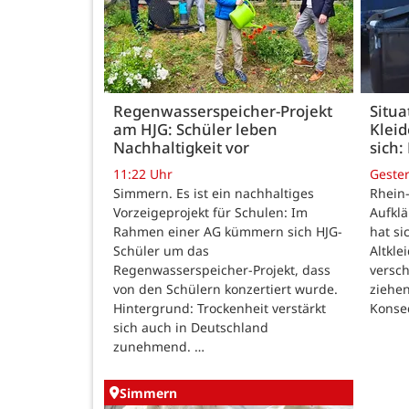
Regenwasserspeicher-Projekt
Situa
am HJG: Schüler leben
Kleid
Nachhaltigkeit vor
sich:
11:22 Uhr
Geste
Simmern. Es ist ein nachhaltiges
Rhein-
Vorzeigeprojekt für Schulen: Im
Aufkl
Rahmen einer AG kümmern sich HJG-
hat si
Schüler um das
Altkle
Regenwasserspeicher-Projekt, dass
versch
von den Schülern konzertiert wurde.
ziehe
Hintergrund: Trockenheit verstärkt
Konse
sich auch in Deutschland
zunehmend. …
Simmern