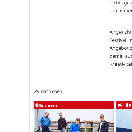
nicht ge
präsentie
Angesicht
Festival
Angebot zu
damit au
Kreativit
Nach oben
Simmern
R