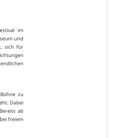
stival im
Museum und
, sich für
ichtungen
gendlichen
e Bühne zu
teht. Dabei
Bereits ab
 bei freiem