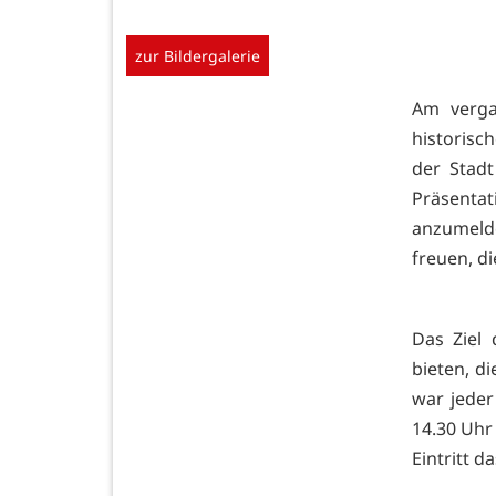
zur Bildergalerie
Am verga
historisc
der Stadt
Präsenta
anzumelde
freuen, d
Das Ziel 
bieten, di
war jeder
14.30 Uhr 
Eintritt d