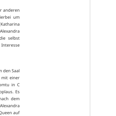
er anderen
hierbei um
Katharina
, Alexandra
ie selbst
 Interesse
n den Saal
 mit einer
romtu in C
pplaus. Es
 nach dem
Alexandra
Queen auf