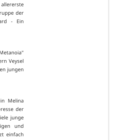
 allererste
Gruppe der
ard - Ein
„Metanoia"
rn Veysel
ten jungen
in Melina
eresse der
iele junge
eigen und
zt einfach