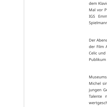
dem Klavie
Mal vor P
IGS Emme
Spielmann
Der Abend
der Film
Celic und
Publikum 
Museumsl
Michel si
jungen Ge
Talente 
wertgesch