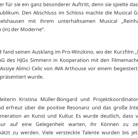
r für sie ein ganz besonderer Auftritt, denn sie spielte das
ublikum. Den Abschluss im Schloss machte die Musical 
lshausen mit ihrem unterhaltsamen Musical „Reinh
 (in) der Moderne“.
 fand seinen Ausklang im Pro-Winzkino, wo der Kurzfilm 
 AG des HJGs Simmern in Kooperation mit den Filmemache
 Assiye Alimci Celic von AVA Arthouse vor einem begeister
präsentiert wurde.
eiterin Kristina Müller-Bongard und Projektkoordinator
nd erfreut über die positive Resonanz und das große Int
neration an Kunst und Kultur. Es wurde deutlich, dass v
nur auf eine Gelegenheit warten, ihr Können zu z
ätzt zu werden. Viele versteckte Talente wurden bis jet