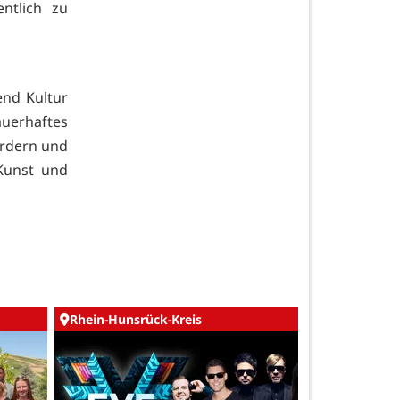
ntlich zu
end Kultur
uerhaftes
fördern und
Kunst und
Rhein-Hunsrück-Kreis