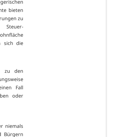
gerischen
te bieten
ärungen zu
 Steuer-
ohnfläche
 sich die
ng zu den
ungsweise
inen Fall
uben oder
er niemals
d Bürgern