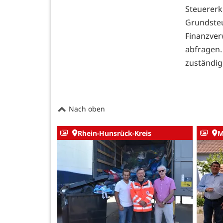
Steuer
Grundst
Finanzve
abfragen.
zuständig
Nach oben
Rhein-Hunsrück-Kreis
M