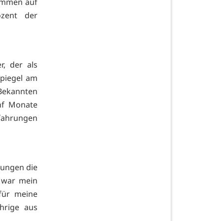
timmen auf
ozent der
r, der als
piegel am
 Bekannten
ünf Monate
rfahrungen
rungen die
s war mein
für meine
ährige aus