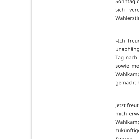
Sonntag d
sich ver
Wählersti
»Ich freu
unabhäng
Tag nach 
sowie mei
Wahlkampf
gemacht 
Jetzt fre
mich erwa
Wahlkamp
zukünftig
Sohren.