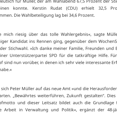
eutlich für Müller, der am Wahlabend 67,5 Prozent der S
einen konnte. Kerstin Rudat (CDU) erhielt 32,5 Pr
mmen. Die Wahlbeteiligung lag bei 34,6 Prozent.
e mich riesig über das tolle Wahlergebnis«, sagte Mülle
iger Kandidat ins Rennen ging, gegenüber dem WochenS
der Stichwahl. »Ich danke meiner Familie, Freunden und
ner Unterstützerpartei SPD für die tatkräftige Hilfe. F
 sind nun vorüber, in denen ich sehr viele interessante E
habe.«
ut sich Peter Müller auf das neue Amt »und die Herausforde
rten. „Bewährtes weiterführen, Zukunft gestalten“. Die
fmotto und dieser Leitsatz bildet auch die Grundlage 
e Arbeit in Verwaltung und Politik«, ergänzt der 48-j