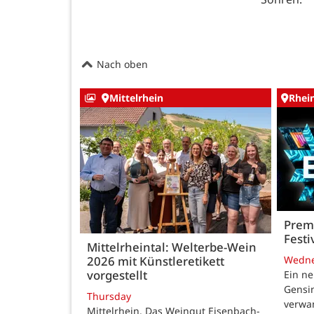
Nach oben
Mittelrhein
Rhei
Premi
Festi
Mittelrheintal: Welterbe-Wein
Wedn
2026 mit Künstleretikett
vorgestellt
Ein ne
Gensi
Thursday
verwan
Mittelrhein. Das Weingut Eisenbach-