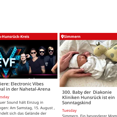
n-Hunsrück-Kreis
Simmern
ere: Electronic Vibes
val in der Nahetal-Arena
300. Baby der Diakonie
esday
Kliniken Hunsrück ist ein
Sonntagskind
uer Sound hält Einzug in
ngen: Am Samstag, 15. August ,
Tuesday
delt sich das Gelände der
Simmern. Ein besonderer Mom