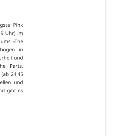
igste Pink
19 Uhr) im
lbums »The
sbogen in
erheit und
he Parts,
 (ab 24,45
ellen und
nd gibt es