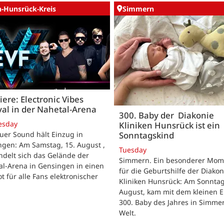
n-Hunsrück-Kreis
Simmern
ere: Electronic Vibes
val in der Nahetal-Arena
300. Baby der Diakonie
esday
Kliniken Hunsrück ist ein
Sonntagskind
uer Sound hält Einzug in
ngen: Am Samstag, 15. August ,
Tuesday
delt sich das Gelände der
Simmern. Ein besonderer Mom
al-Arena in Gensingen in einen
für die Geburtshilfe der Diakon
t für alle Fans elektronischer
Kliniken Hunsrück: Am Sonntag
.
August, kam mit dem kleinen E
300. Baby des Jahres in Simme
Welt.