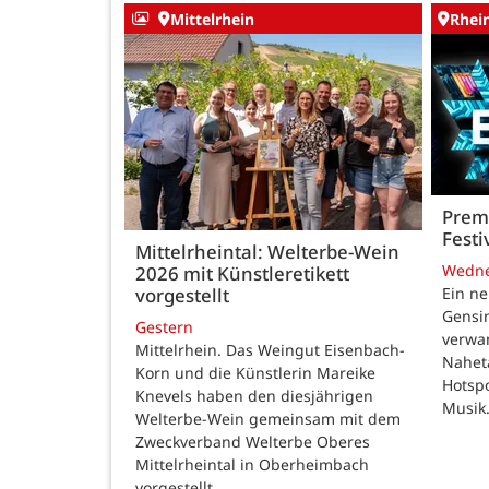
Mittelrhein
Rhei
Premi
Festi
Mittelrheintal: Welterbe-Wein
Wedn
2026 mit Künstleretikett
vorgestellt
Ein ne
Gensi
Gestern
verwan
Mittelrhein. Das Weingut Eisenbach-
Nahet
Korn und die Künstlerin Mareike
Hotspo
Knevels haben den diesjährigen
Musik
Welterbe-Wein gemeinsam mit dem
Zweckverband Welterbe Oberes
Mittelrheintal in Oberheimbach
vorgestellt.