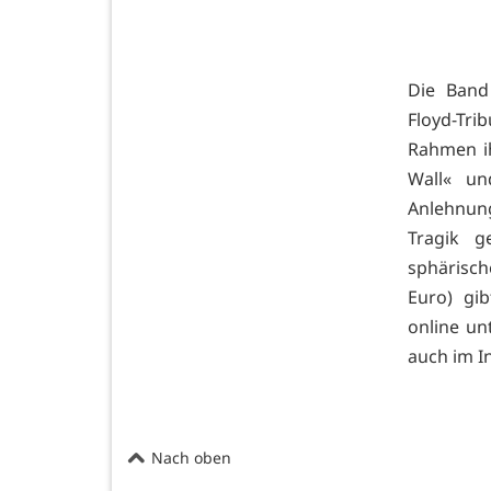
Die Band 
Floyd-Tri
Rahmen ih
Wall« un
Anlehnung
Tragik g
sphärisch
Euro) gi
online u
auch im I
Nach oben