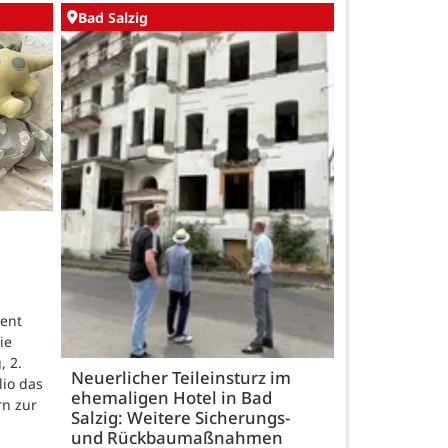
Bad Salzig
ent
ie
, 2.
Neuerlicher Teileinsturz im
lio das
ehemaligen Hotel in Bad
rn zur
Salzig: Weitere Sicherungs-
und Rückbaumaßnahmen