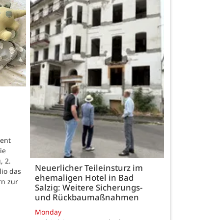
ent
ie
, 2.
Neuerlicher Teileinsturz im
lio das
ehemaligen Hotel in Bad
rn zur
Salzig: Weitere Sicherungs-
und Rückbaumaßnahmen
Monday