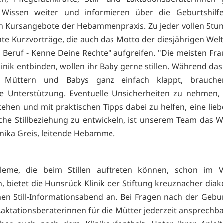
s Wissen weiter und informieren über die Geburtshilf
gen Kursangebote der Hebammenpraxis. Zu jeder vollen Stun
nte Kurzvorträge, die auch das Motto der diesjährigen Welt
m Beruf - Kenne Deine Rechte" aufgreifen. "Die meisten Fra
inik entbinden, wollen ihr Baby gerne stillen. Während das 
 Müttern und Babys ganz einfach klappt, brauche
he Unterstützung. Eventuelle Unsicherheiten zu nehmen,
stehen und mit praktischen Tipps dabei zu helfen, eine lieb
he Stillbeziehung zu entwickeln, ist unserem Team das Wi
nnika Greis, leitende Hebamme.
eme, die beim Stillen auftreten können, schon im V
, bietet die Hunsrück Klinik der Stiftung kreuznacher diak
en Still-Informationsabend an. Bei Fragen nach der Gebur
 Laktationsberaterinnen für die Mütter jederzeit ansprechba