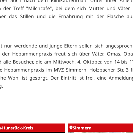
aber auch nach dem Klinikaufenthalt. Unter ihrer Anlei
 der Treff "Milchcafé", bei dem sich Mütter und Väter 
er das Stillen und die Ernährung mit der Flasche au
t nur werdende und junge Eltern sollen sich angesproch
 der Hebammenpraxis freut sich über Väter, Omas, Opas
 alle Besucher, die am Mittwoch, 4. Oktober, von 14 bis 
ie Hebammenpraxis im MVZ Simmern, Holzbacher Str. 3 fi
che Wohl ist gesorgt. Der Eintritt ist frei, eine Anmeldun
g.
n-Hunsrück-Kreis
Simmern