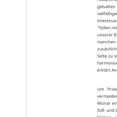
geballte
vielfälti
interessa
"Stillen i
unserer Kl
manchen
zusätzlic
Seite zu 
harmonisc
erklärt A
Um Probl
vermeiden
Monat ein
Still- und