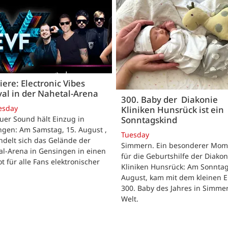
ere: Electronic Vibes
val in der Nahetal-Arena
300. Baby der Diakonie
esday
Kliniken Hunsrück ist ein
Sonntagskind
uer Sound hält Einzug in
ngen: Am Samstag, 15. August ,
Tuesday
delt sich das Gelände der
Simmern. Ein besonderer Mom
al-Arena in Gensingen in einen
für die Geburtshilfe der Diakon
t für alle Fans elektronischer
Kliniken Hunsrück: Am Sonntag
.
August, kam mit dem kleinen E
300. Baby des Jahres in Simme
Welt.