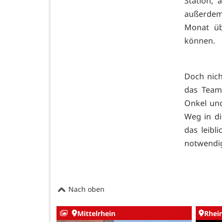
Station, 
außerdem
Monat üb
können.
Doch nich
das Team
Onkel und
Weg in d
das leibli
notwendi
Nach oben
Mittelrhein
Rhei