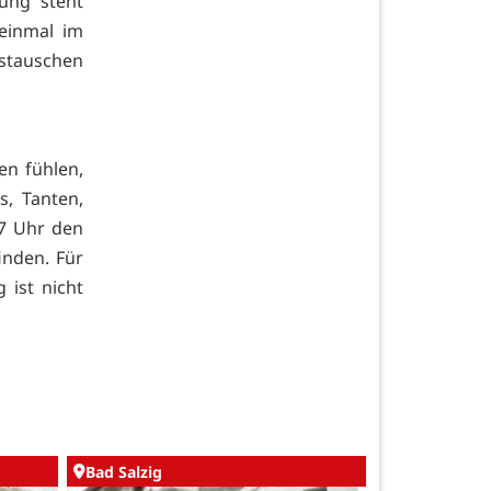
tung steht
einmal im
stauschen
en fühlen,
, Tanten,
17 Uhr den
nden. Für
g ist nicht
Bad Salzig