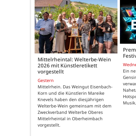
Premi
Festi
Mittelrheintal: Welterbe-Wein
Wedn
2026 mit Künstleretikett
vorgestellt
Ein ne
Gensi
Gestern
verwan
Mittelrhein. Das Weingut Eisenbach-
Nahet
Korn und die Künstlerin Mareike
Hotspo
Knevels haben den diesjährigen
Musik
Welterbe-Wein gemeinsam mit dem
Zweckverband Welterbe Oberes
Mittelrheintal in Oberheimbach
vorgestellt.