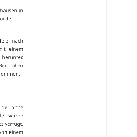
nhausen in
wurde.
feier nach
mit einem
herunter.
ei allen
enommen.
, der ohne
lle wurde
tz verfügt.
 von einem