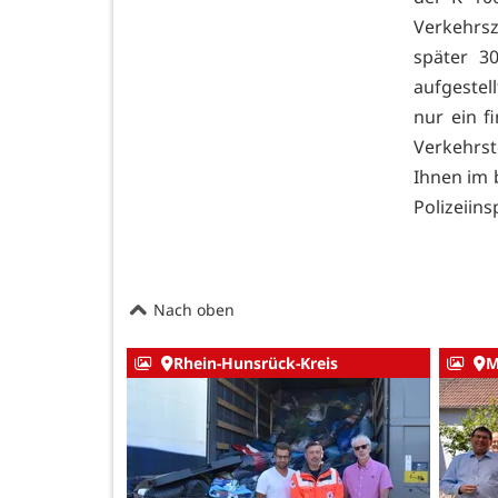
Verkehrsz
später 3
aufgestel
nur ein f
Verkehrs
Ihnen im b
Polizeiins
Nach oben
Rhein-Hunsrück-Kreis
M