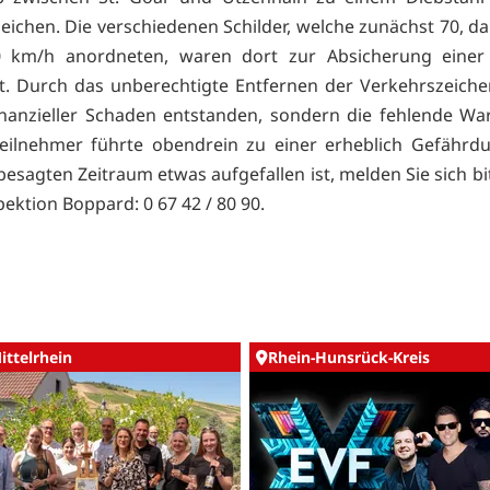
eichen. Die verschiedenen Schilder, welche zunächst 70, d
0 km/h anordneten, waren dort zur Absicherung einer 
lt. Durch das unberechtigte Entfernen der Verkehrszeichen
inanzieller Schaden entstanden, sondern die fehlende W
teilnehmer führte obendrein zu einer erheblich Gefährd
esagten Zeitraum etwas aufgefallen ist, melden Sie sich bi
pektion Boppard: 0 67 42 / 80 90.
ittelrhein
Rhein-Hunsrück-Kreis