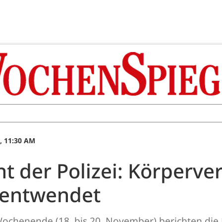
, 11:30 AM
 der Polizei: Körperve
 entwendet
chenende (18. bis 20. November) berichten die