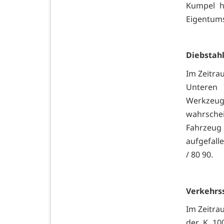
Kumpel h
Eigentums
Diebstah
Im Zeitra
Unteren
Werkzeug
wahrschei
Fahrzeu
aufgefalle
/ 80 90.
Verkehrs
Im Zeitra
der K 10