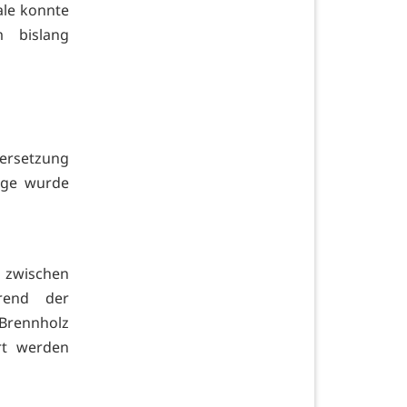
ale konnte
 bislang
dersetzung
rige wurde
i zwischen
rend der
Brennholz
rt werden