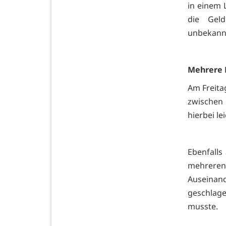
in einem 
die Gel
unbekannt
Mehrere 
Am Freita
zwischen 
hierbei lei
Ebenfalls
mehrere
Auseinan
geschlag
musste.