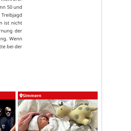
ann 50 und
Treibjagd
 ist nicht
arnung der
ung. Wenn
tte bei der
Simmern