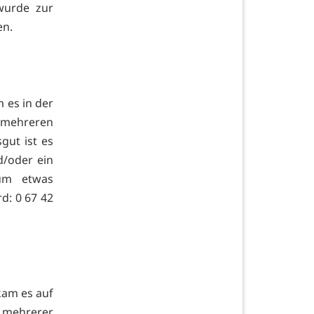
wurde zur
en.
 es in der
mehreren
ut ist es
d/oder ein
um etwas
rd: 0 67 42
kam es auf
 mehrerer