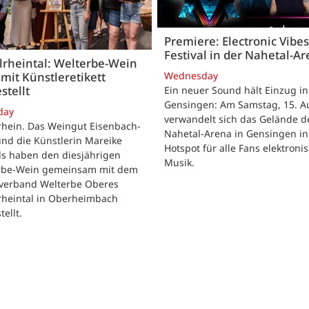
Premiere: Electronic Vibes
Festival in der Nahetal-A
lrheintal: Welterbe-Wein
Wednesday
mit Künstleretikett
stellt
Ein neuer Sound hält Einzug in
Gensingen: Am Samstag, 15. Au
day
verwandelt sich das Gelände d
rhein. Das Weingut Eisenbach-
Nahetal-Arena in Gensingen in
nd die Künstlerin Mareike
Hotspot für alle Fans elektroni
ls haben den diesjährigen
Musik.
rbe-Wein gemeinsam mit dem
verband Welterbe Oberes
rheintal in Oberheimbach
tellt.