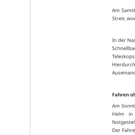
Am Samsta
Streit, w
In der Na
Schnellb
Teleskop
Hierdur
Auseinan
Fahren o
Am Sonnta
Helm in 
festgestel
Der Fahre