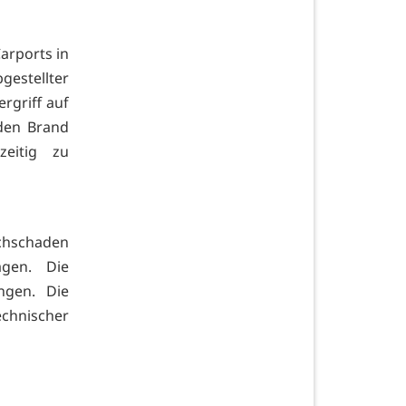
arports in
gestellter
rgriff auf
den Brand
eitig zu
chschaden
gen. Die
ngen. Die
echnischer