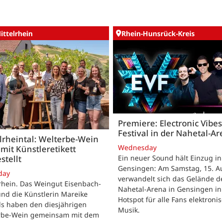
ittelrhein
Rhein-Hunsrück-Kreis
Premiere: Electronic Vibes
Festival in der Nahetal-A
lrheintal: Welterbe-Wein
Wednesday
mit Künstleretikett
stellt
Ein neuer Sound hält Einzug in
Gensingen: Am Samstag, 15. Au
day
verwandelt sich das Gelände d
rhein. Das Weingut Eisenbach-
Nahetal-Arena in Gensingen in
nd die Künstlerin Mareike
Hotspot für alle Fans elektroni
ls haben den diesjährigen
Musik.
rbe-Wein gemeinsam mit dem