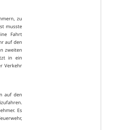
mmern, zu
hst musste
ine Fahrt
hr auf den
en zweiten
zt in ein
er Verkehr
en auf den
izufahren.
nehmer. Es
Feuerwehr,