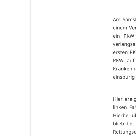
Am Samst
einem Ver
ein PKW 
verlangsa
ersten PK
PKW auf.
Krankenha
einspurig 
Hier erei
linken Fa
Hierbei ü
blieb bei
Rettungsd