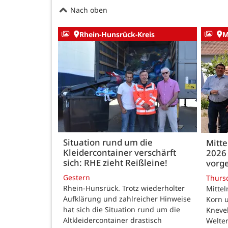
Nach oben
Rhein-Hunsrück-Kreis
M
Situation rund um die
Mitte
Kleidercontainer verschärft
2026 
sich: RHE zieht Reißleine!
vorge
Gestern
Thurs
Rhein-Hunsrück. Trotz wiederholter
Mittel
Aufklärung und zahlreicher Hinweise
Korn u
hat sich die Situation rund um die
Kneve
Altkleidercontainer drastisch
Welte