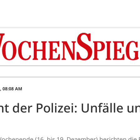
, 08:08 AM
 der Polizei: Unfälle u
chenende (16. bis 19. Dezember) berichten die 