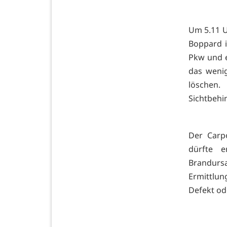
Um 5.11 U
Boppard i
Pkw und e
das weni
löschen
Sichtbehi
Der Carp
dürfte 
Brandurs
Ermittlun
Defekt od