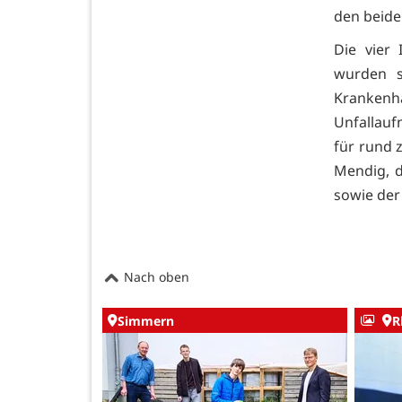
den beide
Die vier
wurden s
Krankenhä
Unfallau
für rund 
Mendig, d
sowie der
Nach oben
Simmern
R