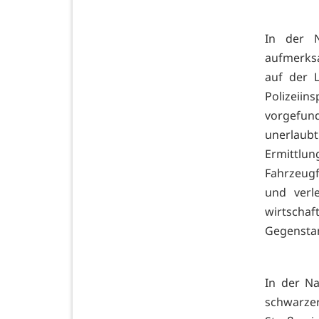
In der N
aufmerks
auf der 
Polizeii
vorgefun
unerlaubt
Ermittlun
Fahrzeugf
und verl
wirtscha
Gegenstan
In der N
schwarzer