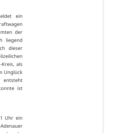
eldet ein
raftwagen
amten der
h liegend
ch dieser
izeilichen
Kreis, als
im Unglück
 entsteht
onnte ist
1 Uhr ein
d-Adenauer