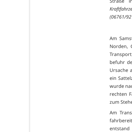
Straße 
Kraftfah
(06761/92
Am Samst
Norden, 
Transpor
befuhr de
Ursache a
ein Satte
wurde nac
rechten F
zum Steh
Am Trans
fahrbere
entstand 