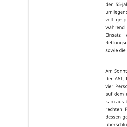
der 55-j
umliegen
voll ges
während d
Einsatz
Rettungsd
sowie die
Am Sonnt
der A61, 
vier Pers
auf dem r
kam aus 
rechten F
dessen ge
überschlu