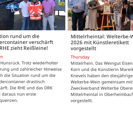
tion rund um die
Mittelrheintal: Welterbe-
ercontainer verschärft
2026 mit Künstleretikett
 RHE zieht Reißleine!
vorgestellt
rn
Thursday
Hunsrück. Trotz wiederholter
Mittelrhein. Das Weingut Eise
ärung und zahlreicher Hinweise
Korn und die Künstlerin Marei
ch die Situation rund um die
Knevels haben den diesjährig
idercontainer drastisch
Welterbe-Wein gemeinsam mi
ärft. Die RHE und das DRK
Zweckverband Welterbe Obere
n daraus nun erste
Mittelrheintal in Oberheimbac
quenzen.
vorgestellt.