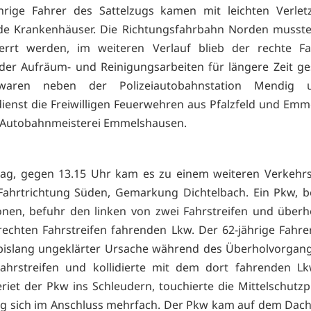
ährige Fahrer des Sattelzugs kamen mit leichten Verlet
de Krankenhäuser. Die Richtungsfahrbahn Norden musste
perrt werden, im weiteren Verlauf blieb der rechte Fah
er Aufräum- und Reinigungsarbeiten für längere Zeit ge
 waren neben der Polizeiautobahnstation Mendig
ienst die Freiwilligen Feuerwehren aus Pfalzfeld und Em
 Autobahnmeisterei Emmelshausen.
ag, gegen 13.15 Uhr kam es zu einem weiteren Verkehrsu
Fahrtrichtung Süden, Gemarkung Dichtelbach. Ein Pkw, b
onen, befuhr den linken von zwei Fahrstreifen und überh
echten Fahrstreifen fahrenden Lkw. Der 62-jährige Fahr
bislang ungeklärter Ursache während des Überholvorgang
ahrstreifen und kollidierte mit dem dort fahrenden Lk
riet der Pkw ins Schleudern, touchierte die Mittelschutz
g sich im Anschluss mehrfach. Der Pkw kam auf dem Dac