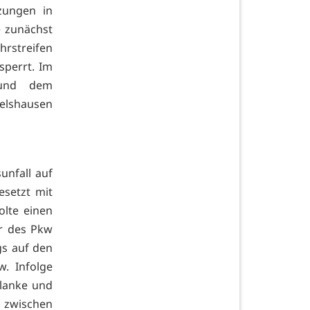
zungen in
 zunächst
rstreifen
sperrt. Im
 und dem
melshausen
nfall auf
esetzt mit
olte einen
er des Pkw
s auf den
w. Infolge
planke und
h zwischen