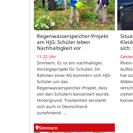
Regenwasserspeicher-Projekt
Situa
am HJG: Schüler leben
Kleid
Nachhaltigkeit vor
sich:
11:22 Uhr
Geste
Simmern. Es ist ein nachhaltiges
Rhein-
Vorzeigeprojekt für Schulen: Im
Aufkl
Rahmen einer AG kümmern sich HJG-
hat si
Schüler um das
Altkle
Regenwasserspeicher-Projekt, dass
versch
von den Schülern konzertiert wurde.
ziehe
Hintergrund: Trockenheit verstärkt
Konse
sich auch in Deutschland
zunehmend. …
Simmern