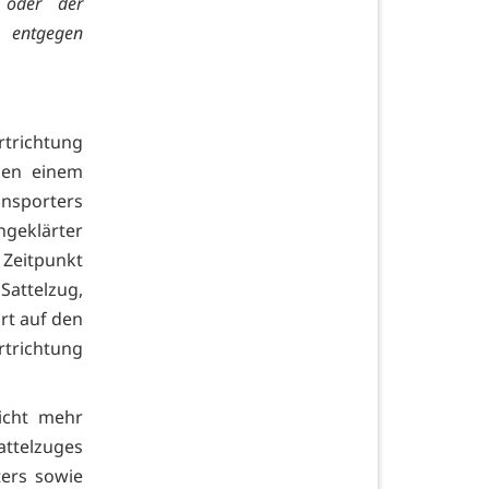
 oder der
 entgegen
trichtung
hen einem
nsporters
ngeklärter
 Zeitpunkt
Sattelzug,
rt auf den
rtrichtung
icht mehr
ttelzuges
ters sowie