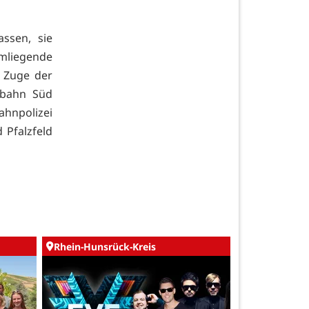
ssen, sie
mliegende
m Zuge der
rbahn Süd
ahnpolizei
 Pfalzfeld
Rhein-Hunsrück-Kreis