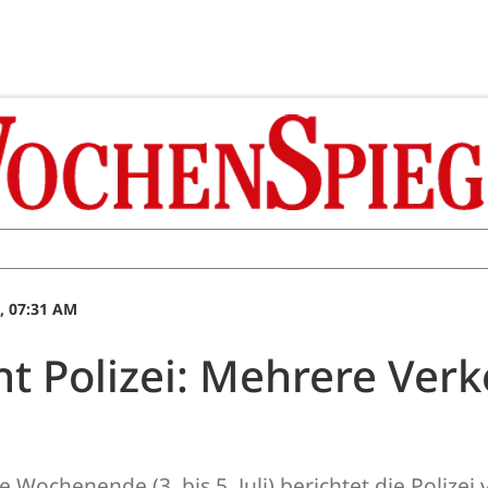
, 07:31 AM
 Polizei: Mehrere Verk
Wochenende (3. bis 5. Juli) berichtet die Polize