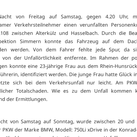
acht von Freitag auf Samstag, gegen 4.20 Uhr, m
amer Verkehrsteilnehmer einen verunfallten Personenk
L108 zwischen Alterkülz und Hasselbach. Durch die Be
nspektion Simmern konnte das Fahrzeug auf dem Dac
den werden. Von dem Fahrer fehlte jede Spur, da si
 von der Unfallörtlichkeit entfernte. Im Rahmen der pol
gen konnte eine 23-jährige Frau aus dem Rhein-Hunsrück-
ührerin, identifiziert werden. Die junge Frau hatte Glück 
etzte sich bei dem Verkehrsunfall nur leicht. Am PKW
ftlicher Totalschaden. Wie es zu dem Unfall kommen k
d der Ermittlungen.
acht von Samstag auf Sonntag, wurde zwischen 20 und 
 PKW der Marke BMW, Modell: 750Li xDrive in der Konra