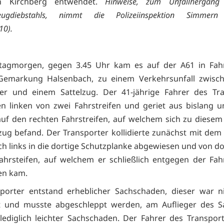
in Kirchberg entwendet.
Hinweise, zum Unfallhergang
rzeugdiebstahls, nimmt die Polizeiinspektion Simmern
10).
agmorgen, gegen 3.45 Uhr kam es auf der A61 in Fahr
Gemarkung Halsenbach, zu einem Verkehrsunfall zwisc
ter und einem Sattelzug. Der 41-jährige Fahrer des Tra
n linken von zwei Fahrstreifen und geriet aus bislang u
uf den rechten Fahrstreifen, auf welchem sich zu diesem
lzug befand. Der Transporter kollidierte zunächst mit dem 
h links in die dortige Schutzplanke abgewiesen und von do
ahrsteifen, auf welchem er schließlich entgegen der Fah
en kam.
porter entstand erheblicher Sachschaden, dieser war n
it und musste abgeschleppt werden, am Auflieger des Sa
lediglich leichter Sachschaden. Der Fahrer des Transpor