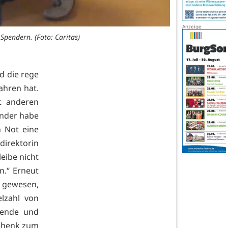
Spendern. (Foto: Caritas)
nd die rege
ahren hat.
t anderen
ender habe
 Not eine
direktorin
leibe nicht
n.“ Erneut
 gewesen,
elzahl von
hende und
schenk zum