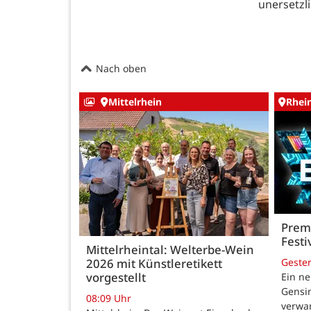
unersetzli
Nach oben
Mittelrhein
Rhei
Premi
Festi
Mittelrheintal: Welterbe-Wein
Geste
2026 mit Künstleretikett
vorgestellt
Ein ne
Gensi
08:09 Uhr
verwan