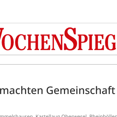
achten Gemeinschaft u
mmelshausen, Kastellaun,Oberwesel, Rheinbölle