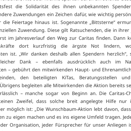
tsfest die Solidarität des ihnen unbekannten Spende
ndere Zuwendungen ein Zeichen dafür, wie wichtig persönl
 die Feiertage hinaus ist. Sogenannte „Bittsterne“ ermu
anziellen Zuwendung. Diese gilt Ratsuchenden, die in ihrer 
rst im Jahresverlauf den Weg zur Caritas finden. Dann 
skräfte dort kurzfristig die ärgste Not lindern,
ten ist. „Wir danken deshalb allen Spendern herzlich“, 
Gleicher Dank – ebenfalls ausdrücklich auch im 
ten – gebührt den mitwirkenden Haupt- und Ehrenamtlich
einden, den beteiligten KiTas, Beratungsstellen und
Übrigens begleiten alle Mitwirkenden die Aktion bereits se
rlässlich – manche sogar von Beginn an. Die Caritas-C
keinen Zweifel, dass solche breit angelegte Hilfe nur 
er möglich ist: „Die Wunschbaum-Aktion lebt davon, dass 
gen zu eigen machen und es ins eigene Umfeld tragen. Jed
der Organisation, jeder Fürsprecher für unser Anliegen i