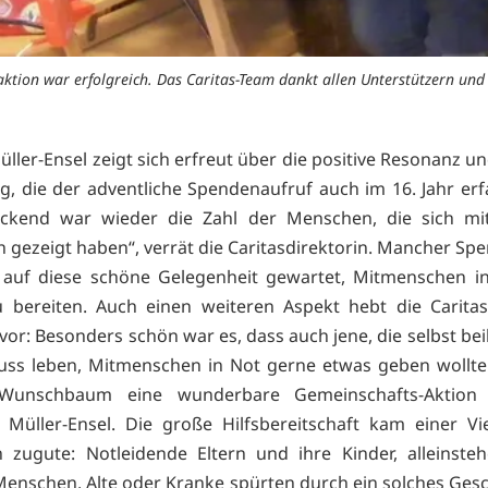
ktion war erfolgreich. Das Caritas-Team dankt allen Unterstützern und 
üller-Ensel zeigt sich erfreut über die positive Resonanz u
ng, die der adventliche Spendenaufruf auch im 16. Jahr erf
uckend war wieder die Zahl der Menschen, die sich mi
ch gezeigt haben“, verrät die Caritasdirektorin. Mancher Sp
 auf diese schöne Gelegenheit gewartet, Mitmenschen in
 bereiten. Auch einen weiteren Aspekt hebt die Caritas
or: Besonders schön war es, dass auch jene, die selbst bei
uss leben, Mitmenschen in Not gerne etwas geben wollte
Wunschbaum eine wunderbare Gemeinschafts-Aktion
 Müller-Ensel. Die große Hilfsbereitschaft kam einer Vi
 zugute: Notleidende Eltern und ihre Kinder, alleinste
enschen, Alte oder Kranke spürten durch ein solches Ge