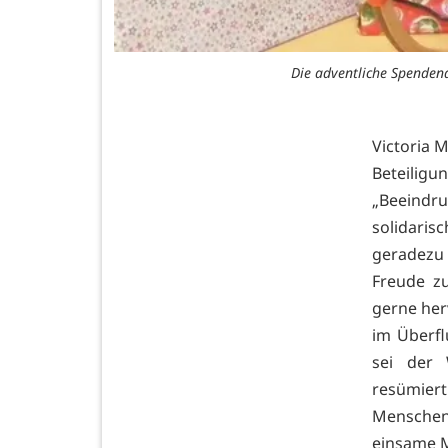
Die adventliche Spendena
Victoria M
Beteiligu
„Beeindr
solidaris
geradezu
Freude zu
gerne herv
im Überfl
sei der 
resümiert
Menschen
einsame M