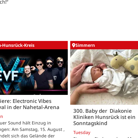
ch!“
n-Hunsrück-Kreis
Simmern
ere: Electronic Vibes
val in der Nahetal-Arena
300. Baby der Diakonie
rn
Kliniken Hunsrück ist ein
Sonntagskind
uer Sound hält Einzug in
ngen: Am Samstag, 15. August ,
Tuesday
delt sich das Gelände der