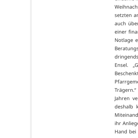
Weihnach
setzten a
auch über
einer fin
Notlage e
Beratung
dringends
Ensel. „
Beschenk
Pfarrgem
Trägern.“ 
Jahren ve
deshalb 
Miteinand
ihr Anlie
Hand bei 