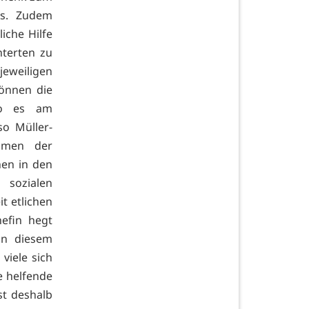
rs. Zudem
iche Hilfe
nterten zu
jeweiligen
können die
 wo es am
so Müller-
Namen der
en in den
 sozialen
it etlichen
hefin hegt
in diesem
viele sich
e helfende
st deshalb