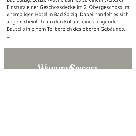
Einsturz einer Geschossdecke im 2. Obergeschoss im
ehemaligen Hotel in Bad Salzig. Dabei handelt es sich
augenscheinlich um den Kollaps eines tragenden
Bauteils in einem Teilbereich des oberen Gebäudes.
…
Unser Team
Kontakt
Mediadaten
Datenschutz
Impressum
AGB
Barrierefreiheit
Hinweisgebersystem
Webjournalist