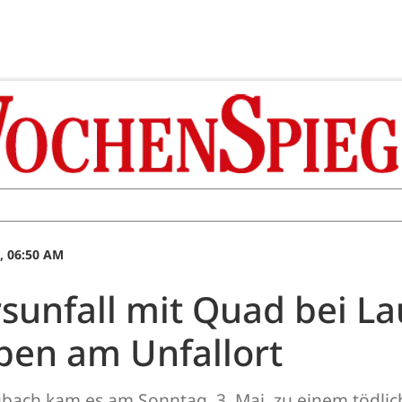
, 06:50 AM
rsunfall mit Quad bei L
ben am Unfallort
bach kam es am Sonntag, 3. Mai, zu einem tödlic