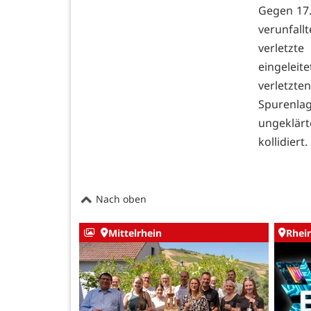
Gegen 17.
verunfall
verletz
eingelei
verletzt
Spurenla
ungeklär
kollidiert
Nach oben
Mittelrhein
Rhei