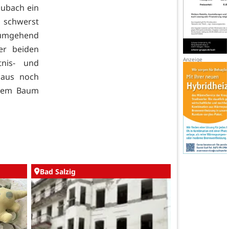
aubach ein
h schwerst
umgehend
er beiden
tnis- und
 aus noch
inem Baum
Bad Salzig