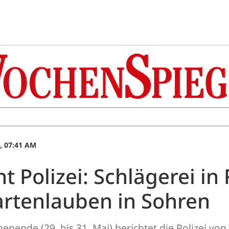
, 07:41 AM
Polizei: Schlägerei in
rtenlauben in Sohren
ende (29. bis 31. Mai) berichtet die Polizei von