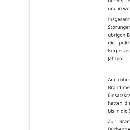
bereits s
und in we
Insgesamt
Störunge
übrigen B
die poli
Körperver
Jahren.
Am frühen
Brand meh
Einsatzkr
hatten di
bis in di
Zur Bran
Büchenbe