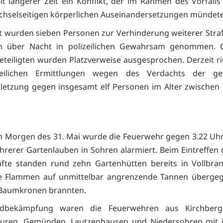
eit längerer Zeit ein Konflikt, der im Rahmen des Vorfalls 
chselseitigen körperlichen Auseinandersetzungen mündete
 wurden sieben Personen zur Verhinderung weiterer Stra
n über Nacht in polizeilichen Gewahrsam genommen. 
eteiligten wurden Platzverweise ausgesprochen. Derzeit ri
zeilichen Ermittlungen wegen des Verdachts der gef
letzung gegen insgesamt elf Personen im Alter zwischen
 Morgen des 31. Mai wurde die Feuerwehr gegen 3.22 Uh
rerer Gartenlauben in Sohren alarmiert. Beim Eintreffen 
äfte standen rund zehn Gartenhütten bereits in Vollbr
e Flammen auf unmittelbar angrenzende Tannen übergegr
e Baumkronen brannten.
dbekämpfung waren die Feuerwehren aus Kirchberg
uren, Gemünden, Lautzenhausen und Niedersohren mit 