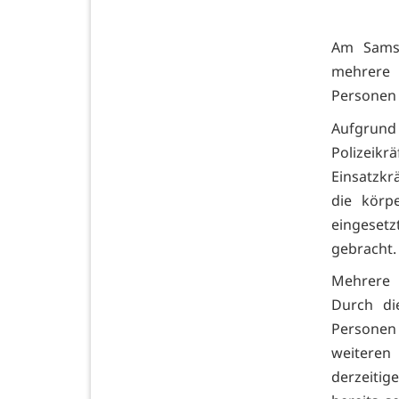
Am Samst
mehrere 
Personen 
Aufgrun
Polizeikr
Einsatzkr
die körp
eingeset
gebracht.
Mehrere P
Durch di
Personen 
weitere
derzeiti