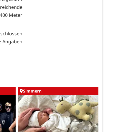
eichende
 400 Meter
eschlossen
ne Angaben
.
Simmern