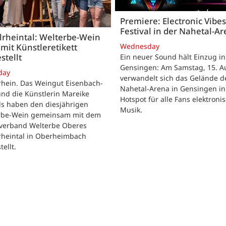
Premiere: Electronic Vibes
Festival in der Nahetal-A
lrheintal: Welterbe-Wein
Wednesday
mit Künstleretikett
stellt
Ein neuer Sound hält Einzug in
Gensingen: Am Samstag, 15. Au
day
verwandelt sich das Gelände d
rhein. Das Weingut Eisenbach-
Nahetal-Arena in Gensingen in
nd die Künstlerin Mareike
Hotspot für alle Fans elektroni
ls haben den diesjährigen
Musik.
rbe-Wein gemeinsam mit dem
verband Welterbe Oberes
rheintal in Oberheimbach
tellt.