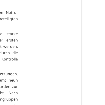
en Notruf
teiligten
d starke
der ersten
lt werden,
durch die
Kontrolle
letzungen.
samt neun
wurden zur
ht. Nach
engruppen