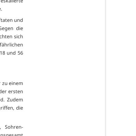
eskalierte
.
ftaten und
Gegen die
chten sich
ährlichen
 18 und 56
r zu einem
der ersten
and. Zudem
iffen, die
, Sohren-
insgesamt