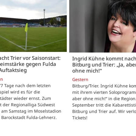
acht Trier vor Saisonstart:
Ingrid Kühne kommt nac
Heimstärke gegen Fulda
Bitburg und Trier: „Ja, abe
Auftaktsieg
ohne mich!“
rn
Gestern
 77 Tage nach dem letzten
Bitburg/Trier. Ingrid Kühne k
tspiel wird es für die
mit ihrem vierten Soloprogram
tädter wieder ernst. Zum
aber ohne mich!“ in die Region
t der Regionalliga Südwest
September tritt die Kabarettisti
t am Samstag im Moselstadion
Bitburg und Trier auf. Wir verl
 Barockstadt Fulda-Lehnerz.
Tickets!