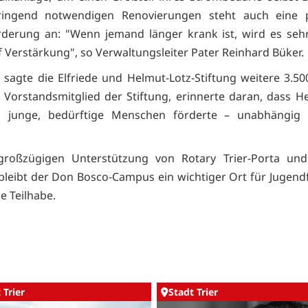
ingend notwendigen Renovierungen steht auch eine p
derung an: "Wenn jemand länger krank ist, wird es seh
f Verstärkung", so Verwaltungsleiter Pater Reinhard Büker.
h sagte die Elfriede und Helmut-Lotz-Stiftung weitere 3.50
l, Vorstandsmitglied der Stiftung, erinnerte daran, dass H
ns junge, bedürftige Menschen förderte – unabhängig 
großzügigen Unterstützung von Rotary Trier-Porta und
bleibt der Don Bosco-Campus ein wichtiger Ort für Jugen
e Teilhabe.
 Trier
Stadt Trier