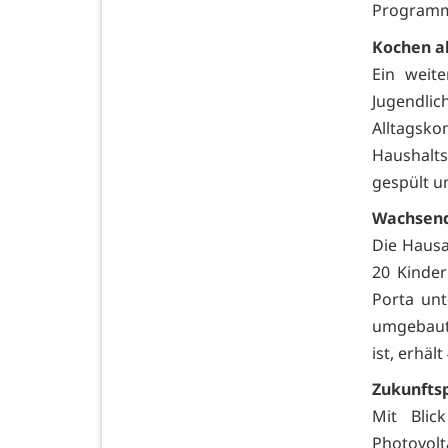
Program
Kochen a
Ein weite
Jugendlic
Alltag
Haushalt
gespült u
Wachsend
Die Hausa
20 Kinde
Porta unt
umgebaute
ist, erhäl
Zukunfts
Mit Blic
Photovolt