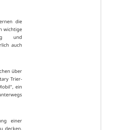
lernen die
h wichtige
ung und
lich auch
schen über
ry Trier-
obil", ein
 unterwegs
ung einer
zu decken.