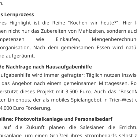
m.
ls Lernprozess
res Highlight ist die Reihe "Kochen wir heute?". Hier 
hen nicht nur das Zubereiten von Mahlzeiten, sondern auc
skompetenzen wie Einkaufen, Mengenberechn
sorganisation. Nach dem gemeinsamen Essen wird natür
nd aufgeräumt.
e Nachfrage nach Hausaufgabenhilfe
ufgabenhilfe wird immer gefragter: Täglich nutzen inzwi
r das Angebot nach einem gemeinsamen Mittagessen. Rota
erstützt dieses Projekt mit 3.500 Euro. Auch das "BoscoM
r Linienbus, der als mobiles Spielangebot in Trier-West
t 4.000 Euro Förderung.
pläne: Photovoltaikanlage und Personalbedarf
k auf die Zukunft planen die Salesianer die Erricht
aikanlage, um einen Großteil ihres Strombedarfs selbst 