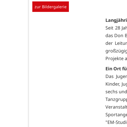
zur Bildergalerie
Langjähri
Seit 28 J
das Don B
der Leitu
großzügi
Projekte 
Ein Ort f
Das Jugen
Kinder, J
sechs und
Tanzgru
Veransta
Sportange
"EM-Stud