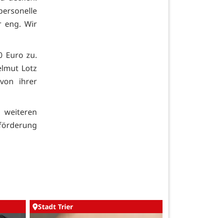
ersonelle
r eng. Wir
0 Euro zu.
elmut Lotz
von ihrer
 weiteren
dförderung
Stadt Trier