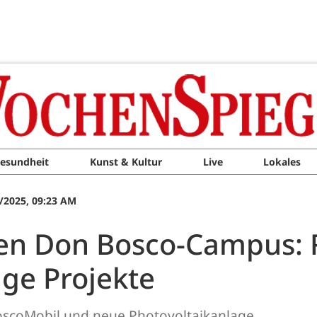
esundheit
Kunst & Kultur
Live
Lokales
/2025, 09:23 AM
den Don Bosco-Campus: R
ige Projekte
BoscoMobil und neue Photovoltaikanlage