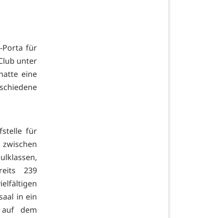
-Porta für
Club unter
hatte eine
schiedene
stelle für
n zwischen
ulklassen,
eits 239
lfältigen
aal in ein
g auf dem