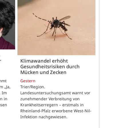
h
r
Klimawandel erhöht
Gesundheitsrisiken durch
Mücken und Zecken
Gestern
ommt
Trier/Region.
m „Ja,
Landesuntersuchungsamt warnt vor
. Im
zunehmender Verbreitung von
n in
Krankheitserregern – erstmals in
osen
Rheinland-Pfalz erworbene West-Nil-
Infektion nachgewiesen.