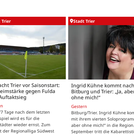
 Trier
Stadt Trier
acht Trier vor Saisonstart:
Ingrid Kühne kommt nac
Heimstärke gegen Fulda
Bitburg und Trier: „Ja, abe
Auftaktsieg
ohne mich!“
rn
Gestern
 77 Tage nach dem letzten
Bitburg/Trier. Ingrid Kühne k
tspiel wird es für die
mit ihrem vierten Soloprogram
tädter wieder ernst. Zum
aber ohne mich!“ in die Region
t der Regionalliga Südwest
September tritt die Kabarettisti