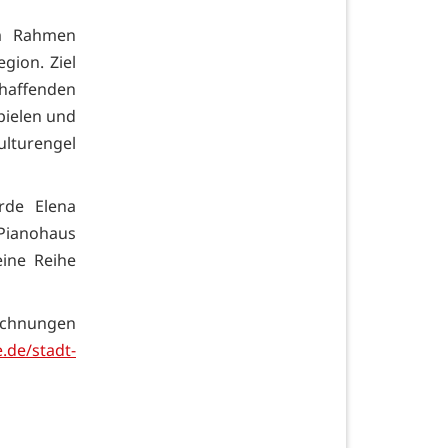
im Rahmen
gion. Ziel
affenden
pielen und
ulturengel
rde Elena
Pianohaus
eine Reihe
ichnungen
.de/stadt-