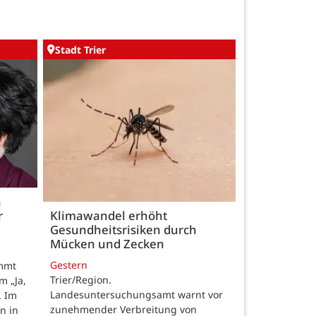
Stadt Trier
h
r
Klimawandel erhöht
Gesundheitsrisiken durch
Mücken und Zecken
Gestern
ommt
Trier/Region.
m „Ja,
Landesuntersuchungsamt warnt vor
. Im
zunehmender Verbreitung von
n in