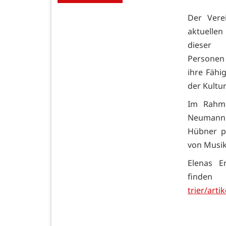
Der Vere
aktuellen
dieser 
Personen 
ihre Fähi
der Kultur
Im Rahme
Neumann 
Hübner pr
von Musik
Elenas E
find
trier/arti