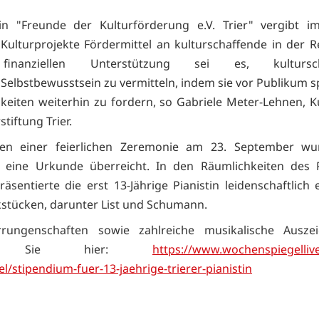
in "Freunde der Kulturförderung e.V. Trier" vergibt 
 Kulturprojekte Fördermittel an kulturschaffende in der Re
finanziellen Unterstützung sei es, kultursch
Selbstbewusstsein zu vermitteln, indem sie vor Publikum s
gkeiten weiterhin zu fordern, so Gabriele Meter-Lehnen, K
stiftung Trier.
n einer feierlichen Zeremonie am 23. September wu
eine Urkunde überreicht. In den Räumlichkeiten des 
äsentierte die erst 13-Jährige Pianistin leidenschaftlich 
stücken, darunter List und Schumann.
rrungenschaften sowie zahlreiche musikalische Ausze
en Sie hier:
https://www.wochenspiegellive
kel/stipendium-fuer-13-jaehrige-trierer-pianistin