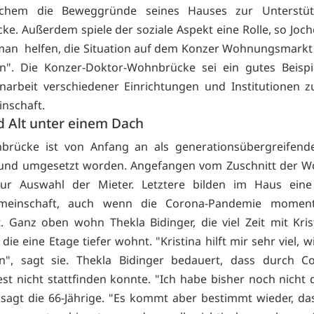
ochem die Beweggründe seines Hauses zur Unterstü
e. Außerdem spiele der soziale Aspekt eine Rolle, so Joch
man helfen, die Situation auf dem Konzer Wohnungsmarkt
n". Die Konzer-Doktor-Wohnbrücke sei ein gutes Beispi
arbeit verschiedener Einrichtungen und Institutionen 
nschaft.
d Alt unter einem Dach
brücke ist von Anfang an als generationsübergreifende
t und umgesetzt worden. Angefangen vom Zuschnitt der 
zur Auswahl der Mieter. Letztere bilden im Haus eine 
emeinschaft, auch wenn die Corona-Pandemie moment
. Ganz oben wohn Thekla Bidinger, die viel Zeit mit Kristi
 die eine Etage tiefer wohnt. "Kristina hilft mir sehr viel, wi
", sagt sie. Thekla Bidinger bedauert, dass durch C
t nicht stattfinden konnte. "Ich habe bisher noch nicht 
 sagt die 66-Jährige. "Es kommt aber bestimmt wieder, da