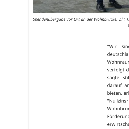
zil und Thekla
Spendenübergabe vor Ort an der Wohnbrücke, v.l.: 1
"Wir sin
deutsch
Wohnraum
verfolgt 
sagte St
darauf a
bieten, e
"Nullzin
Wohnbrüc
Förderung
erwirtsch