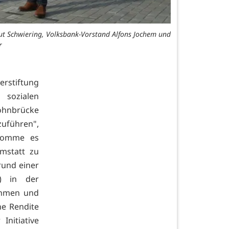
ut Schwiering, Volksbank-Vorstand Alfons Jochem und
"Wir fühlen u
r
rstiftung
sozialen
ohnbrücke
zuführen",
 komme es
mstatt zu
rund einer
o) in der
ahmen und
ne Rendite
Initiative