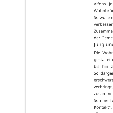
Alfons J
Wohnbrück
So wolle 
verbesser
Zusammen
der Gemei
Jung un
Die Wohn
gestalte
bis hin 
Solidarg
erschwert
verbringt,
zusammen
Sommerfes
Kontakt",