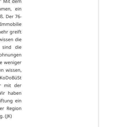
." Mit dem
mmen, ein
. Der 76-
 Immobilie
ehr greift
wissen die
 sind die
Wohnungen
ie weniger
n wissen,
e KoDoBüSt
r mit der
Wir haben
iftung ein
er Region
. (JK)