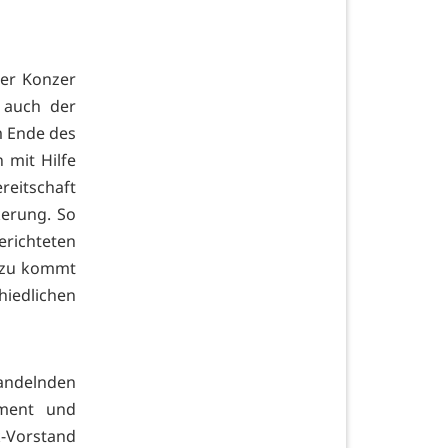
er Konzer
 auch der
m Ende des
mit Hilfe
eitschaft
kerung. So
ichteten
inzu kommt
edlichen
handelnden
ement und
k-Vorstand