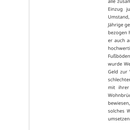
alle zusa
Einzug j
Umstand,
Jährige g
bezogen h
er auch a
hochwert
Fußböden
wurde Wer
Geld zur
schlechte
mit ihre
Wohnbrüc
bewiesen,
solches 
umsetzen 