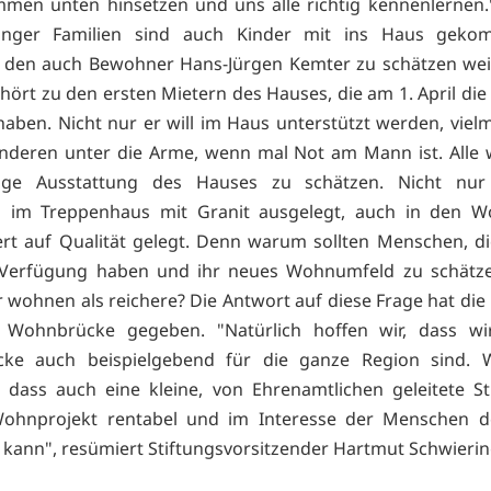
mmen unten hinsetzen und uns alle richtig kennenlernen
unger Familien sind auch Kinder mit ins Haus geko
 den auch Bewohner Hans-Jürgen Kemter zu schätzen weiß
ehört zu den ersten Mietern des Hauses, die am 1. April die
aben. Nicht nur er will im Haus unterstützt werden, vielm
nderen unter die Arme, wenn mal Not am Mann ist. Alle 
ige Ausstattung des Hauses zu schätzen. Nicht nur
 im Treppenhaus mit Granit ausgelegt, auch in den 
t auf Qualität gelegt. Denn warum sollten Menschen, d
 Verfügung haben und ihr neues Wohnumfeld zu schätze
r wohnen als reichere? Die Antwort auf diese Frage hat di
r Wohnbrücke gegeben. "Natürlich hoffen wir, dass wi
ke auch beispielgebend für die ganze Region sind. 
 dass auch eine kleine, von Ehrenamtlichen geleitete St
Wohnprojekt rentabel und im Interesse der Menschen d
kann", resümiert Stiftungsvorsitzender Hartmut Schwiering