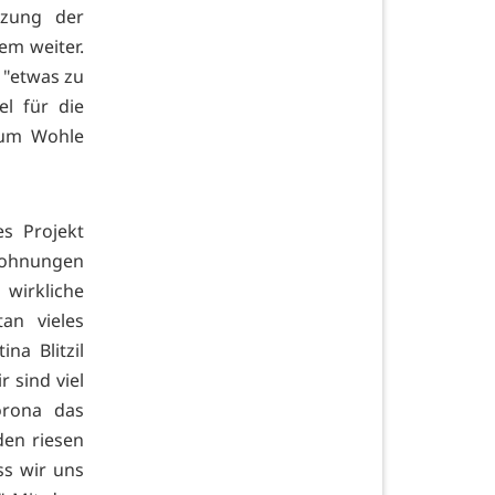
tzung der
em weiter.
 "etwas zu
el für die
zum Wohle
s Projekt
Wohnungen
wirkliche
an vieles
na Blitzil
r sind viel
orona das
den riesen
ss wir uns