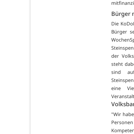
mitfinanz
Bürger 
Die KoDo
Bürger s
WochenSpi
Steinspe
der Volk
steht dab
sind au
Steinspen
eine Vi
Veranstal
Volksban
"Wir habe
Personen
Kompetenz