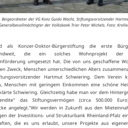
. Beigeordneter der VG Konz Guido Wacht, Stiftungsvorsitzender Hartm
Generalbevollmächtigter der Volksbank Trier Peter Michels. Foto: Krelle
d als Konzer-Doktor-Bürgerstiftung die erste Bürge
landweit, die ein solches Wohnprojekt der 
förderung umgesetzt hat. Die von uns geschaffene W
den Zweck, Menschen unterschiedlichen Alters zusammen
iftungsvorsitzender Hartmut Schwiering. Dem Verein
n, Menschen mit geringem Einkommen eine schöne Hei
rklärte Schwiering. Gleichzeitig habe man vor dem Hinterg
srendite" das Stiftungsvermögen (circa 500.000 Eur
ke angelegt."Wir werden in Zukunft aus den Mieteinn
en der Investitions- und Strukturbank Rheinland-Pfalz ei
aften, die es uns erlaubt, unsere Projekte aus eigener 