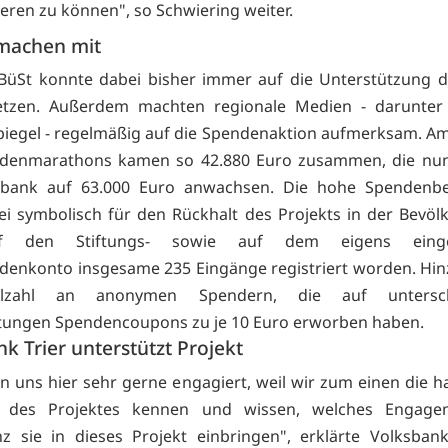
ieren zu können", so Schwiering weiter.
machen mit
BüSt konnte dabei bisher immer auf die Unterstützung d
etzen. Außerdem machten regionale Medien - darunter
egel - regelmäßig auf die Spendenaktion aufmerksam. A
ndenmarathons kamen so 42.880 Euro zusammen, die nun 
sbank auf 63.000 Euro anwachsen. Die hohe Spendenber
ei symbolisch für den Rückhalt des Projekts in der Bevöl
f den Stiftungs- sowie auf dem eigens einger
denkonto insgesame 235 Eingänge registriert worden. H
elzahl an anonymen Spendern, die auf unterschi
tungen Spendencoupons zu je 10 Euro erworben haben.
k Trier unterstützt Projekt
n uns hier sehr gerne engagiert, weil wir zum einen die 
 des Projektes kennen und wissen, welches Engag
 sie in dieses Projekt einbringen", erklärte Volksban