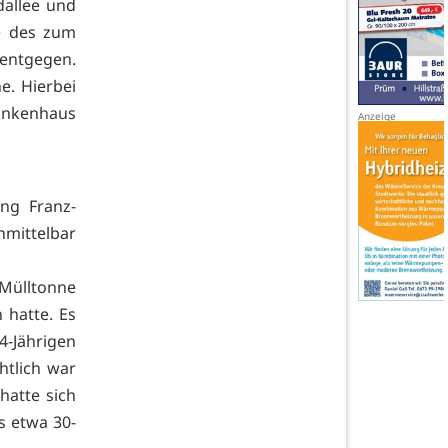
dallee und
e des zum
entgegen.
e. Hierbei
rankenhaus
ng Franz-
nmittelbar
 Mülltonne
hatte. Es
4-Jährigen
htlich war
hatte sich
s etwa 30-