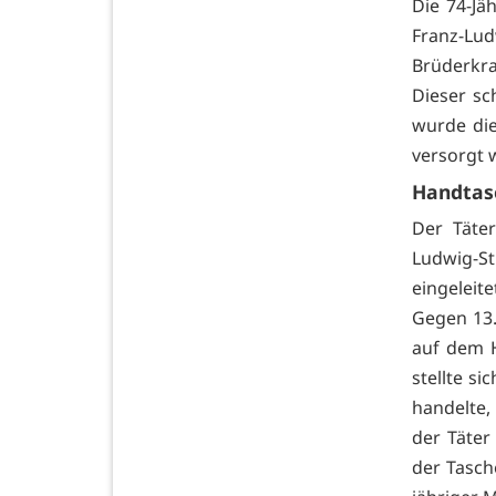
Die 74-Jä
Franz-Lu
Brüderkr
Dieser sc
wurde die
versorgt 
Handtas
Der Täte
Ludwig-St
eingeleite
Gegen 13.
auf dem 
stellte s
handelte,
der Täter
der Tasch