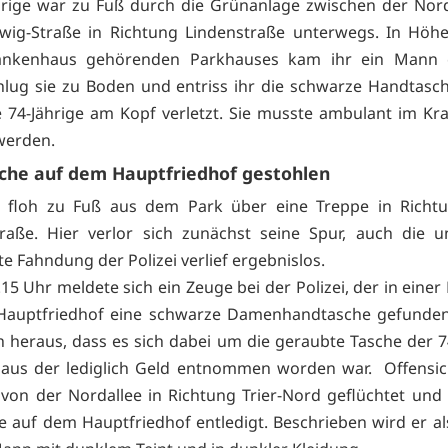
hrige war zu Fuß durch die Grünanlage zwischen der Nor
dwig-Straße in Richtung Lindenstraße unterwegs. In Höh
ankenhaus gehörenden Parkhauses kam ihr ein Mann 
hlug sie zu Boden und entriss ihr die schwarze Handtasch
 74-Jährige am Kopf verletzt. Sie musste ambulant im K
werden.
che auf dem Hauptfriedhof gestohlen
r floh zu Fuß aus dem Park über eine Treppe in Richtu
raße. Hier verlor sich zunächst seine Spur, auch die u
te Fahndung der Polizei verlief ergebnislos.
15 Uhr meldete sich ein Zeuge bei der Polizei, der in einer
Hauptfriedhof eine schwarze Damenhandtasche gefunden 
ich heraus, dass es sich dabei um die geraubte Tasche der 7
 aus der lediglich Geld entnommen worden war. Offensic
 von der Nordallee in Richtung Trier-Nord geflüchtet und 
e auf dem Hauptfriedhof entledigt. Beschrieben wird er al