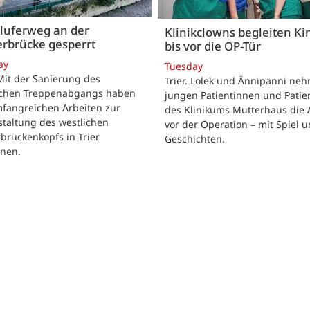
luferweg an der
Klinikclowns begleiten Ki
rbrücke gesperrt
bis vor die OP-Tür
ay
Tuesday
 Mit der Sanierung des
Trier. Lolek und Ännipänni ne
ichen Treppenabgangs haben
jungen Patientinnen und Patie
mfangreichen Arbeiten zur
des Klinikums Mutterhaus die 
taltung des westlichen
vor der Operation – mit Spiel 
brückenkopfs in Trier
Geschichten.
nen.