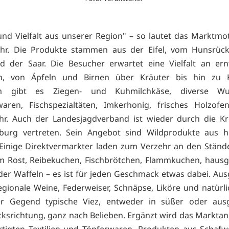
nd Vielfalt aus unserer Region" – so lautet das Marktmo
ahr. Die Produkte stammen aus der Eifel, vom Hunsrück
 der Saar. Die Besucher erwartet eine Vielfalt an ern
n, von Äpfeln und Birnen über Kräuter bis hin zu K
m gibt es Ziegen- und Kuhmilchkäse, diverse Wu
waren, Fischspezialtäten, Imkerhonig, frisches Holzofe
hr. Auch der Landesjagdverband ist wieder durch die K
arburg vertreten. Sein Angebot sind Wildprodukte aus h
Einige Direktvermarkter laden zum Verzehr an den Ständ
m Rost, Reibekuchen, Fischbrötchen, Flammkuchen, haus
er Waffeln – es ist für jeden Geschmack etwas dabei. Au
gionale Weine, Federweiser, Schnäpse, Liköre und natürli
rer Gegend typische Viez, entweder in süßer oder aus
srichtung, ganz nach Belieben. Ergänzt wird das Markta