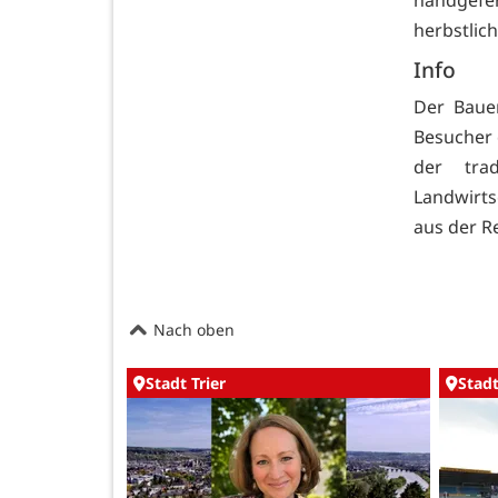
handgefer
herbstlic
Info
Der Baue
Besucher 
der tra
Landwirt
aus der R
Nach oben
Stadt Trier
Stadt