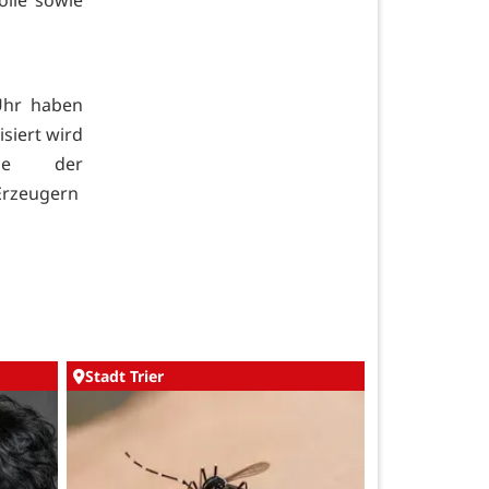
olle sowie
Uhr haben
siert wird
elle der
Erzeugern
Stadt Trier