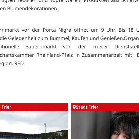
tigten Textilien und Töpferwaren, Produkten aus Schafw
hen Blumendekorationen.
rnmarkt vor der Porta Nigra öffnet um 9 Uhr. Bis 18 
die Gelegenheit zum Bummel, Kaufen und Genießen.Organi
ditionelle Bauernmarkt von der Trierer Dienstst
schaftskammer Rheinland-Pfalz in Zusammenarbeit mit 
egion. RED
 Trier
Stadt Trier