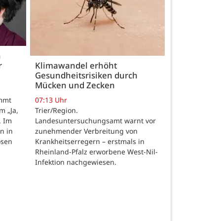
h
r
Klimawandel erhöht
Gesundheitsrisiken durch
Mücken und Zecken
07:13 Uhr
ommt
Trier/Region.
m „Ja,
Landesuntersuchungsamt warnt vor
. Im
zunehmender Verbreitung von
n in
Krankheitserregern – erstmals in
osen
Rheinland-Pfalz erworbene West-Nil-
Infektion nachgewiesen.