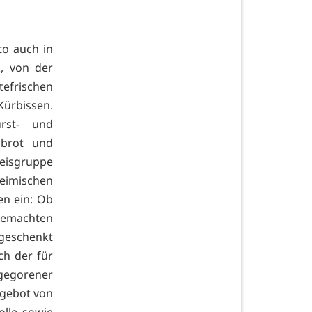
to auch in
, von der
tefrischen
ürbissen.
rst- und
nbrot und
reisgruppe
eimischen
en ein: Ob
gemachten
sgeschenkt
ch der für
gegorener
ngebot von