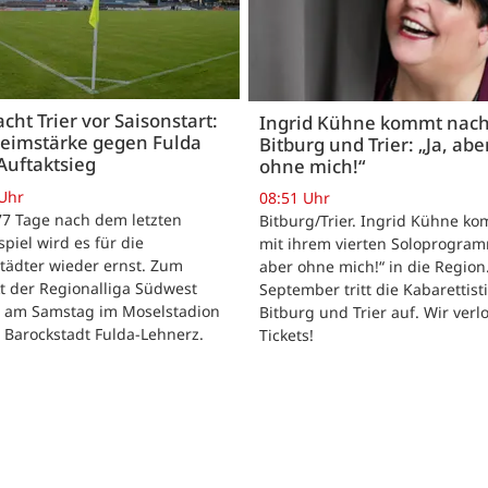
acht Trier vor Saisonstart:
Ingrid Kühne kommt nac
Heimstärke gegen Fulda
Bitburg und Trier: „Ja, abe
Auftaktsieg
ohne mich!“
 Uhr
08:51 Uhr
 77 Tage nach dem letzten
Bitburg/Trier. Ingrid Kühne k
tspiel wird es für die
mit ihrem vierten Soloprogram
tädter wieder ernst. Zum
aber ohne mich!“ in die Region
t der Regionalliga Südwest
September tritt die Kabarettisti
t am Samstag im Moselstadion
Bitburg und Trier auf. Wir verl
 Barockstadt Fulda-Lehnerz.
Tickets!