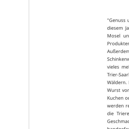
"Genuss u
diesem J
Mosel und
Produkte
Außerde
Schinken
vieles me
Trier-Sa
Wäldern. 
Wurst vo
Kuchen od
werden re
die Trie
Geschmack