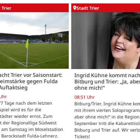
 Trier
Stadt Trier
acht Trier vor Saisonstart:
Ingrid Kühne kommt nac
Heimstärke gegen Fulda
Bitburg und Trier: „Ja, abe
Auftaktsieg
ohne mich!“
 Uhr
08:51 Uhr
 77 Tage nach dem letzten
Bitburg/Trier. Ingrid Kühne k
tspiel wird es für die
mit ihrem vierten Soloprogram
tädter wieder ernst. Zum
aber ohne mich!“ in die Region
t der Regionalliga Südwest
September tritt die Kabarettisti
t am Samstag im Moselstadion
Bitburg und Trier auf. Wir verl
 Barockstadt Fulda-Lehnerz.
Tickets!