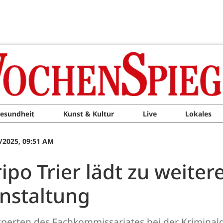
esundheit
Kunst & Kultur
Live
Lokales
/2025, 09:51 AM
ipo Trier lädt zu weiter
nstaltung
Experten des Fachkommissariates bei der Kriminald