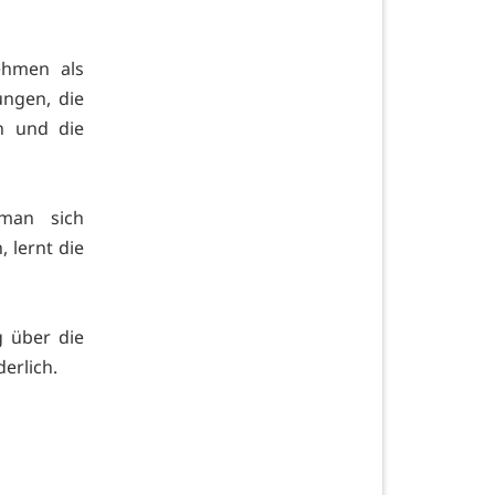
ehmen als
ungen, die
n und die
 man sich
 lernt die
g über die
derlich.