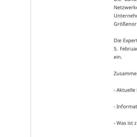
Netzwerke
Unterne
Größenord
Die Exper
5. Februa
ein.
Zusammen
- Aktuell
- Informa
- Was ist 