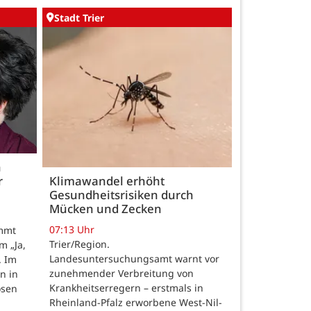
Stadt Trier
h
r
Klimawandel erhöht
Gesundheitsrisiken durch
Mücken und Zecken
07:13 Uhr
ommt
Trier/Region.
m „Ja,
Landesuntersuchungsamt warnt vor
. Im
zunehmender Verbreitung von
n in
Krankheitserregern – erstmals in
osen
Rheinland-Pfalz erworbene West-Nil-