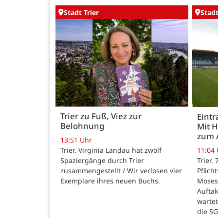
Stadt Trier
Stadt
Trier zu Fuß, Viez zur
Eintr
Belohnung
Mit 
zum 
13:51 Uhr
Trier. Virginia Landau hat zwölf
11:04
Spaziergänge durch Trier
Trier.
zusammengestellt / Wir verlosen vier
Pflich
Exemplare ihres neuen Buchs.
Moses
Auftak
warte
die SG