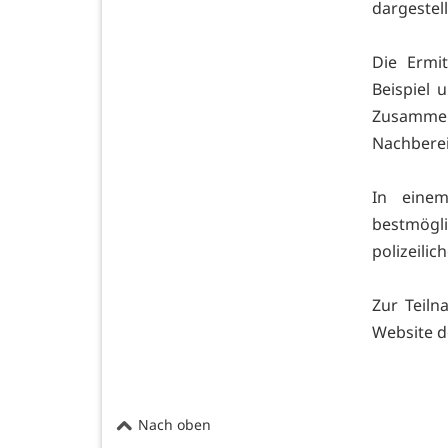
dargestel
Die Ermi
Beispiel 
Zusammen
Nachberei
In einem
bestmögli
polizeili
Zur Teiln
Website de
Nach oben