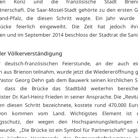
ssen Konz und die französische Stadt Brie
tnerschaft. Die Saar-Mosel-Stadt gehörte zu den ersten
land-Pfalz, die diesen Schritt wagte. Ein Jahr wurde
rücke feierlich eingeweiht. Die Zeit hat jedoch ih
sen und im September 2014 beschloss der Stadtrat die San
er Völkerverständigung
r deutsch-französischen Feierstunde, an der auch e
n aus Brienon teilnahm, wurde jetzt die Wiedereröffnung
 Pastor Georg Dehn gab dem Bauwerk seinen kirchlichen S
, dass die Brücke das Stadtbild weiterhin bereiche
ter Dr. Karl-Heinz Frieden in seiner Ansprache. Die „Revit
en diesen Schritt bezeichnete, kostete rund 470.000 Eur
von kommen vom Land. Wichtigstes Element ist 
ngsschutz, der wegen den Hochspannungsleitungen 
t wurde. „Die Brücke ist ein Symbol für Partnerschaft“ sag