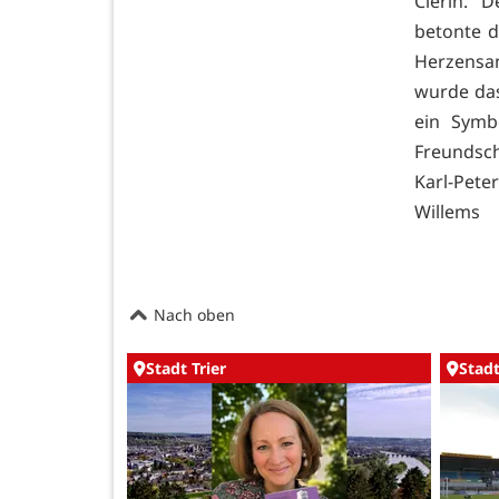
Clerin. 
betonte d
Herzensa
wurde das
ein Symb
Freundsch
Karl-Pet
Willems
Nach oben
Stadt Trier
Stadt