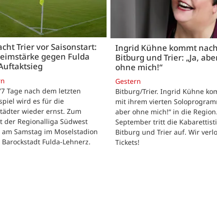
acht Trier vor Saisonstart:
Ingrid Kühne kommt nac
Heimstärke gegen Fulda
Bitburg und Trier: „Ja, abe
Auftaktsieg
ohne mich!“
rn
Gestern
 77 Tage nach dem letzten
Bitburg/Trier. Ingrid Kühne k
tspiel wird es für die
mit ihrem vierten Soloprogram
tädter wieder ernst. Zum
aber ohne mich!“ in die Region
t der Regionalliga Südwest
September tritt die Kabarettisti
t am Samstag im Moselstadion
Bitburg und Trier auf. Wir verl
 Barockstadt Fulda-Lehnerz.
Tickets!