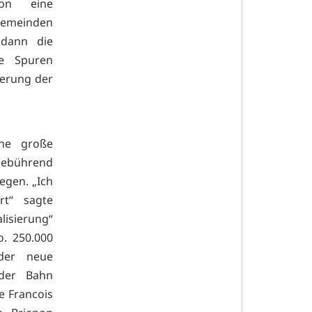
non eine
 Gemeinden
 dann die
re Spuren
ierung der
ine große
 gebührend
egen. „Ich
rt“ sagte
alisierung“
o. 250.000
der neue
der Bahn
te Francois