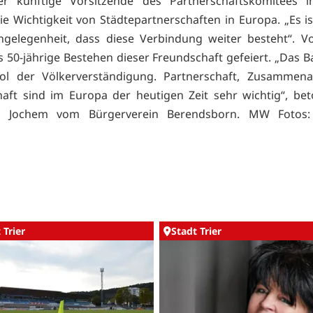
Der künftige Vorsitzende des Partnerschaftskomitees i
ie Wichtigkeit von Städtepartnerschaften in Europa. „Es is
ngelegenheit, dass diese Verbindung weiter besteht“. V
 50-jährige Bestehen dieser Freundschaft gefeiert. „Das B
ol der Völkerverständigung. Partnerschaft, Zusammena
aft sind im Europa der heutigen Zeit sehr wichtig“, be
er Jochem vom Bürgerverein Berendsborn. MW Fotos:
 Trier
Stadt Trier