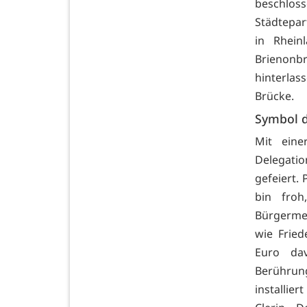
beschlo
Städtepar
in Rhein
Brienonb
hinterlas
Brücke.
Symbol d
Mit eine
Delegatio
gefeiert.
bin froh
Bürgermeis
wie Fried
Euro da
Berühru
installier