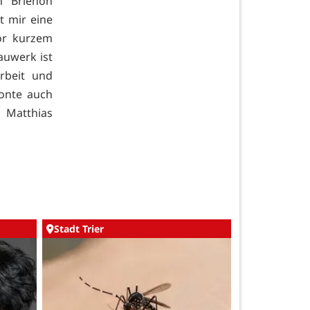
n Brienon
t mir eine
or kurzem
auwerk ist
rbeit und
tonte auch
 Matthias
Stadt Trier