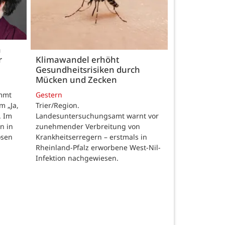
h
r
Klimawandel erhöht
Gesundheitsrisiken durch
Mücken und Zecken
Gestern
ommt
Trier/Region.
m „Ja,
Landesuntersuchungsamt warnt vor
. Im
zunehmender Verbreitung von
n in
Krankheitserregern – erstmals in
osen
Rheinland-Pfalz erworbene West-Nil-
Infektion nachgewiesen.