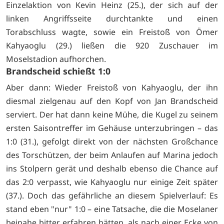
Einzelaktion von Kevin Heinz (25.), der sich auf der
linken Angriffsseite durchtankte und einen
Torabschluss wagte, sowie ein Freistoß von Ömer
Kahyaoglu (29.) ließen die 920 Zuschauer im
Moselstadion aufhorchen.
Brandscheid schießt 1:0
Aber dann: Wieder Freistoß von Kahyaoglu, der ihn
diesmal zielgenau auf den Kopf von Jan Brandscheid
serviert. Der hat dann keine Mühe, die Kugel zu seinem
ersten Saisontreffer im Gehäuse unterzubringen – das
1:0 (31.), gefolgt direkt von der nächsten Großchance
des Torschützen, der beim Anlaufen auf Marina jedoch
ins Stolpern gerät und deshalb ebenso die Chance auf
das 2:0 verpasst, wie Kahyaoglu nur einige Zeit später
(37.). Doch das gefährliche an diesem Spielverlauf: Es
stand eben "nur" 1:0 – eine Tatsache, die die Moselaner
beinahe bitter erfahren hätten, als nach einer Ecke von