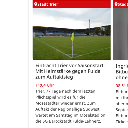
Stadt Trier
Stadt
Eintracht Trier vor Saisonstart:
Ingr
Mit Heimstärke gegen Fulda
Bitbu
zum Auftaktsieg
ohne
11:04 Uhr
08:51
Trier. 77 Tage nach dem letzten
Bitbur
Pflichtspiel wird es für die
mit ih
Mosestädter wieder ernst. Zum
aber o
Auftakt der Regionalliga Südwest
Septem
wartet am Samstag im Moselstadion
Bitbur
die SG Barockstadt Fulda-Lehnerz.
Ticket