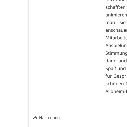
schafften
animiere
man sic
anschaue
Mitarbei
Anspielu
Stimmung
dann auch
Spaß und 
für Gespr
schönen R
Alloheim-
Nach oben