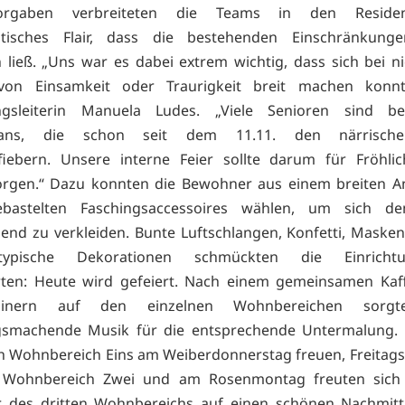
vorgaben verbreiteten die Teams in den Reside
istisches Flair, dass die bestehenden Einschränkunge
 ließ. „Uns war es dabei extrem wichtig, dass sich bei
von Einsamkeit oder Traurigkeit breit machen konnt
ungsleiterin Manuela Ludes. „Viele Senioren sind b
lfans, die schon seit dem 11.11. den närrisch
fiebern. Unsere interne Feier sollte darum für Fröhlic
orgen.“ Dazu konnten die Bewohner aus einem breiten A
ebastelten Faschingsaccessoires wählen, um sich d
end zu verkleiden. Bunte Luftschlangen, Konfetti, Masken
lstypische Dekorationen schmückten die Einrich
erten: Heute wird gefeiert. Nach einem gemeinsamen Kaf
linern auf den einzelnen Wohnbereichen sorgte
smachende Musik für die entsprechende Untermalung. A
ch Wohnbereich Eins am Weiberdonnerstag freuen, Freitags 
r Wohnbereich Zwei und am Rosenmontag freuten sich
 des dritten Wohnbereichs auf einen schönen Nachmitt