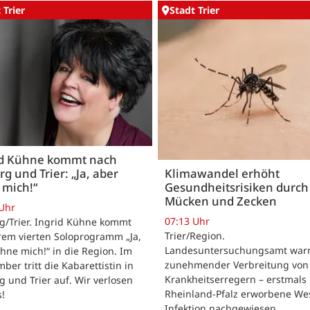
 Trier
Stadt Trier
id Kühne kommt nach
rg und Trier: „Ja, aber
Klimawandel erhöht
 mich!“
Gesundheitsrisiken durch
Mücken und Zecken
 Uhr
07:13 Uhr
g/Trier. Ingrid Kühne kommt
Trier/Region.
rem vierten Soloprogramm „Ja,
Landesuntersuchungsamt warn
hne mich!“ in die Region. Im
zunehmender Verbreitung von
ber tritt die Kabarettistin in
Krankheitserregern – erstmals 
g und Trier auf. Wir verlosen
Rheinland-Pfalz erworbene Wes
s!
Infektion nachgewiesen.