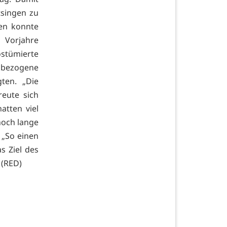
tsingen zu
en konnte
Vorjahre
stümierte
sbezogene
ten. „Die
eute sich
atten viel
noch lange
 „So einen
s Ziel des
 (RED)