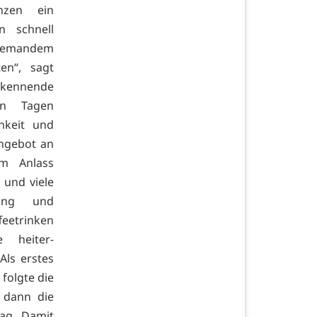
nzen ein
n schnell
 niemandem
en“, sagt
ekennende
en Tagen
hkeit und
ngebot an
em Anlass
 und viele
tung und
feetrinken
 heiter-
ls erstes
folgte die
 dann die
ag. Damit