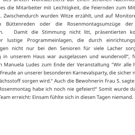
 es die Mitarbeiter mit Leichtigkeit, die Feiernden zum Mi
n. Zwischendurch wurden Witze erzählt, und auf Monitor
h Büttenreden oder die Rosenmontagsumzüge der 
n. Damit die Stimmung nicht litt, präsentierten ko
ter lustige Programmeinlagen, die durch einrichtung
ngen nicht nur bei den Senioren für viele Lacher sorg
 in unserem Haus war ausgelassen und wundervoll“, fr
 Manuela Ludes zum Ende der Veranstaltung "Wir alle h
Freude an unserer besonderen Karnevalsparty, die sicher 
ächsstoff sorgen wird.“ Auch die Bewohnerin Frau S. sagte
osenmontag habe ich noch nie gefeiert!“ Somit wurde da
Team erreicht: Einsam fühlte sich in diesen Tagen niemand.