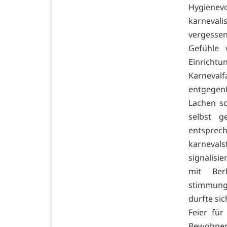
Hygiene
karneval
vergessen
Gefühle 
Einricht
Karneva
entgegen
Lachen s
selbst g
entsprech
karneva
signalisi
mit Ber
stimmung
durfte si
Feier fü
Bewohner