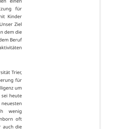
len einen
tzung für
it Kinder
Unser Ziel
 in dem die
 dem Beruf
ktivitäten
ität Trier,
ierung für
lligenz um
 sei heute
m neuesten
ch wenig
enborn oft
r auch die