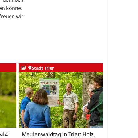
en könne.
freuen wir
Stadt Trier
alz:
Meulenwaldtag in Trier: Holz,