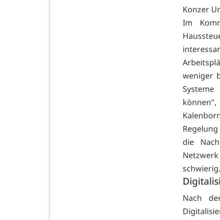
Konzer U
Im Komm
Haussteue
interessa
Arbeitspl
weniger 
Systeme 
können",
Kalenborn
Regelung 
die Nach
Netzwerk
schwierig
Digitali
Nach de
Digitalis