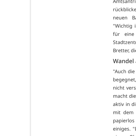
Amtsantri
rückblick
neuen Ba
"Wichtig 
für eine
Stadtzent
Bretter, 
Wandel 
"Auch die 
begegnet,
nicht ver
macht die
aktiv in 
mit dem 
papierlos
einiges. 