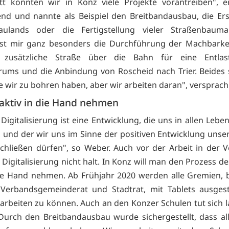
tt konnten wir in Konz viele Projekte vorantreiben", e
end und nannte als Beispiel den Breitbandausbau, die Er
ulands oder die Fertigstellung vieler Straßenbaum
ist mir ganz besonders die Durchführung der Machbarke
 zusätzliche Straße über die Bahn für eine Entla
rums und die Anbindung von Roscheid nach Trier. Beides 
die wir zu bohren haben, aber wir arbeiten daran", versprac
aktiv in die Hand nehmen
Digitalisierung ist eine Entwicklung, die uns in allen Lebe
 und der wir uns im Sinne der positiven Entwicklung unse
schließen dürfen", so Weber. Auch vor der Arbeit in der 
 Digitalisierung nicht halt. In Konz will man den Prozess d
die Hand nehmen. Ab Frühjahr 2020 werden alle Gremien,
Verbandsgemeinderat und Stadtrat, mit Tablets ausgest
 arbeiten zu können. Auch an den Konzer Schulen tut sich 
"Durch den Breitbandausbau wurde sichergestellt, dass al