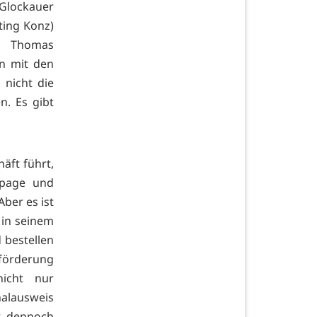
 Glockauer
ting Konz)
 Thomas
n mit den
nicht die
n. Es gibt
äft führt,
epage und
Aber es ist
 in seinem
 bestellen
förderung
nicht nur
nalausweis
r dennoch