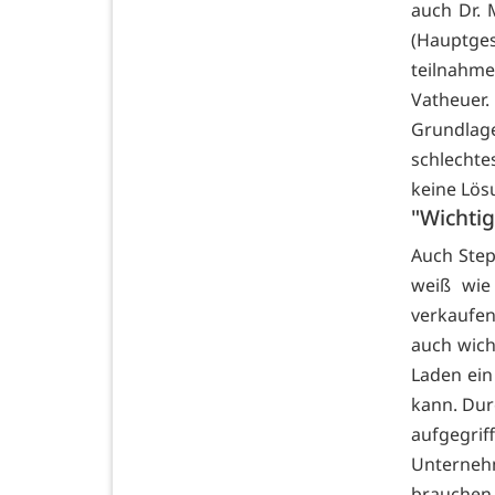
auch Dr. 
(Hauptges
teilna
Vatheuer
Grundlag
schlechte
keine Lös
"Wichtig
Auch Step
weiß wie
verkaufen 
auch wich
Laden ein
kann. Du
aufgegri
Unternehm
brauchen