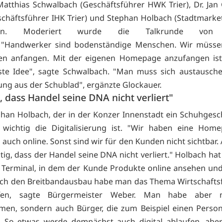
Matthias Schwalbach (Geschäftsführer HWK Trier), Dr. Jan
chäftsführer IHK Trier) und Stephan Holbach (Stadtmarke
hmen. Moderiert wurde die Talkrunde von
. "Handwerker sind bodenständige Menschen. Wir müsse
en anfangen. Mit der eigenen Homepage anzufangen ist 
ste Idee", sagte Schwalbach. "Man muss sich austausche
ung aus der Schublad", ergänzte Glockauer.
, dass Handel seine DNA nicht verliert"
han Holbach, der in der Konzer Innenstadt ein Schuhgesch
 wichtig die Digitalisierung ist. "Wir haben eine Hom
auch online. Sonst sind wir für den Kunden nicht sichtbar. 
tig, dass der Handel seine DNA nicht verliert." Holbach hat
 Terminal, in dem der Kunde Produkte online ansehen und
rch den Breitbandausbau habe man das Thema Wirtschafts
ffen, sagte Bürgermeister Weber. Man habe aber 
en, sondern auch Bürger, die zum Beispiel einen Perso
. So etwas werde demnächst auch digital ablaufen, abe