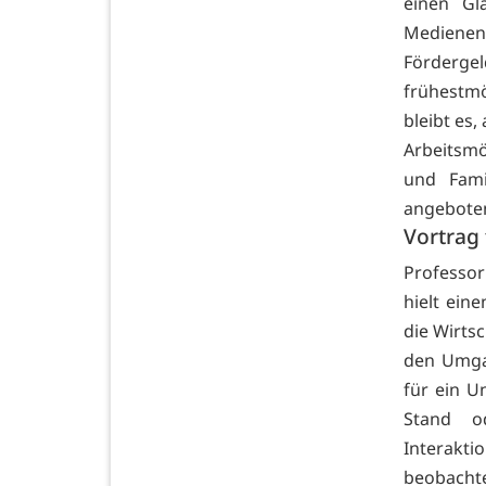
einen Gl
Medienen
Förderge
frühestmö
bleibt es,
Arbeitsmö
und Famil
angebote
Vortrag 
Professor 
hielt ein
die Wirts
den Umgan
für ein U
Stand o
Interakti
beobachte