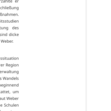
rzählte er
schließung
aßnahmen.
itsstudien
stung des
sind dicke
h Weber.
nssituation
rer Region
Verwaltung
es Wandels
 beginnend
attet, um
laut Weber
le Schulen