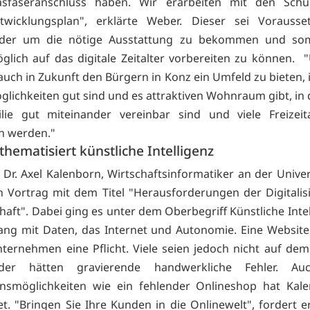
asfaseranschluss haben. Wir erarbeiten mit den Schu
twicklungsplan", erklärte Weber. Dieser sei Vorausse
lder um die nötige Ausstattung zu bekommen und som
glich auf das digitale Zeitalter vorbereiten zu können. "
 auch in Zukunft den Bürgern in Konz ein Umfeld zu bieten,
glichkeiten gut sind und es attraktiven Wohnraum gibt, in
ie gut miteinander vereinbar sind und viele Freizeita
n werden."
thematisiert künstliche Intelligenz
Dr. Axel Kalenborn, Wirtschaftsinformatiker an der Univers
en Vortrag mit dem Titel "Herausforderungen der Digitalis
chaft". Dabei ging es unter dem Oberbegriff Künstliche Inte
g mit Daten, das Internet und Autonomie. Eine Website
nternehmen eine Pflicht. Viele seien jedoch nicht auf de
der hätten gravierende handwerkliche Fehler. Au
onsmöglichkeiten wie ein fehlender Onlineshop hat Kal
t. "Bringen Sie Ihre Kunden in die Onlinewelt", fordert e