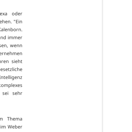
exa oder
ehen. "Ein
Kalenborn.
sind immer
sen, wenn
bernehmen
ren sieht
esetzliche
ntelligenz
komplexes
 sei sehr
um Thema
chim Weber