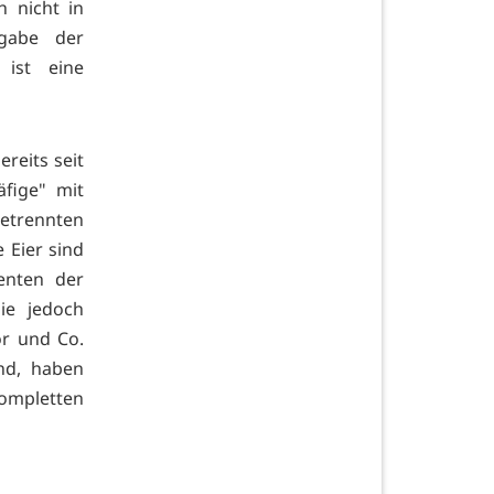
h nicht in
ngabe der
 ist eine
ereits seit
fige" mit
etrennten
 Eier sind
enten der
ie jedoch
ör und Co.
nd, haben
ompletten