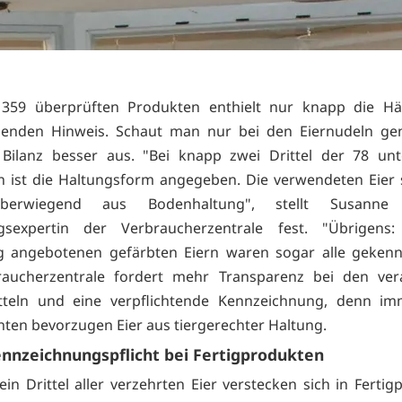
359 überprüften Produkten enthielt nur knapp die Häl
henden Hinweis. Schaut man nur bei den Eiernudeln gen
 Bilanz besser aus. "Bei knapp zwei Drittel der 78 un
n ist die Haltungsform angegeben. Die verwendeten Eie
berwiegend aus Bodenhaltung", stellt Susanne
gsexpertin der Verbraucherzentrale fest. "Übrigens
g angebotenen gefärbten Eiern waren sogar alle gekenn
raucherzentrale fordert mehr Transparenz bei den vera
tteln und eine verpflichtende Kennzeichnung, denn i
en bevorzugen Eier aus tiergerechter Haltung.
nnzeichnungspflicht bei Fertigprodukten
ein Drittel aller verzehrten Eier verstecken sich in Fertig