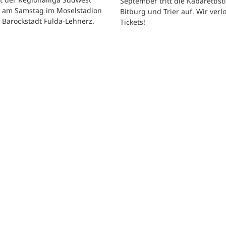
September tritt die Kabarettisti
t am Samstag im Moselstadion
Bitburg und Trier auf. Wir verl
 Barockstadt Fulda-Lehnerz.
Tickets!