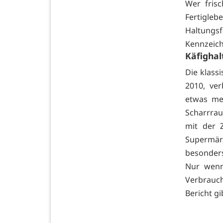
Wer frisc
Fertigle
Haltungs
Kennzeich
Käfigha
Die klassi
2010, ve
etwas me
Scharrrau
mit der 
Supermär
besonders
Nur wenn
Verbrauc
Bericht gi