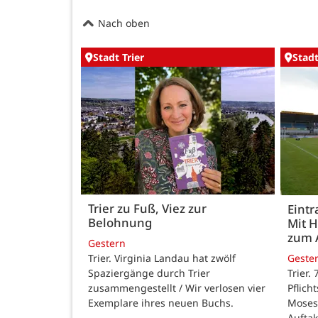
Nach oben
Stadt Trier
Stadt
Trier zu Fuß, Viez zur
Eintr
Belohnung
Mit 
zum 
Gestern
Trier. Virginia Landau hat zwölf
Geste
Spaziergänge durch Trier
Trier.
zusammengestellt / Wir verlosen vier
Pflich
Exemplare ihres neuen Buchs.
Moses
Auftak