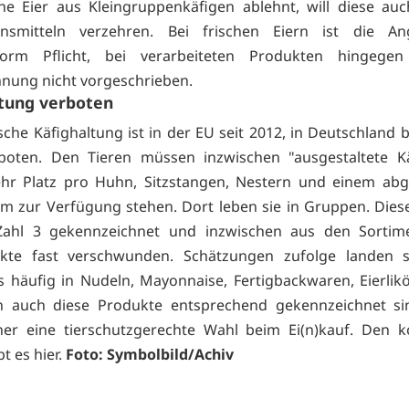
he Eier aus Kleingruppenkäfigen ablehnt, will diese auc
bensmitteln verzehren. Bei frischen Eiern ist die A
form Pflicht, bei verarbeiteten Produkten hingegen
nung nicht vorgeschrieben.
ltung verboten
sche Käfighaltung ist in der EU seit 2012, in Deutschland b
rboten. Den Tieren müssen inzwischen "ausgestaltete Kä
hr Platz pro Huhn, Sitzstangen, Nestern und einem abg
m zur Verfügung stehen. Dort leben sie in Gruppen. Diese
Zahl 3 gekennzeichnet und inzwischen aus den Sortim
kte fast verschwunden. Schätzungen zufolge landen s
 häufig in Nudeln, Mayonnaise, Fertigbackwaren, Eierlik
 auch diese Produkte entsprechend gekennzeichnet si
her eine tierschutzgerechte Wahl beim Ei(n)kauf. Den k
bt es
hier.
Foto: Symbolbild/Achiv