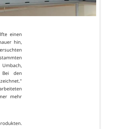
fte einen
auer hin,
tersuchten
r stammten
 Umbach,
: Bei den
zeichnet."
rbeiteten
mmer mehr
produkten.