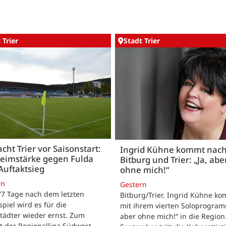
 Trier
Stadt Trier
acht Trier vor Saisonstart:
Ingrid Kühne kommt nac
Heimstärke gegen Fulda
Bitburg und Trier: „Ja, abe
Auftaktsieg
ohne mich!“
rn
Gestern
 77 Tage nach dem letzten
Bitburg/Trier. Ingrid Kühne k
tspiel wird es für die
mit ihrem vierten Soloprogram
tädter wieder ernst. Zum
aber ohne mich!“ in die Region
t der Regionalliga Südwest