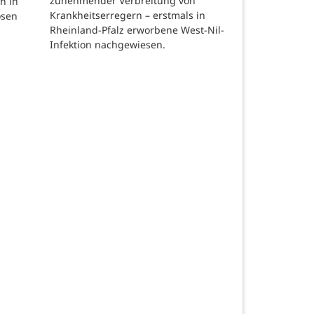
zunehmender Verbreitung von
n in
Krankheitserregern – erstmals in
osen
Rheinland-Pfalz erworbene West-Nil-
Infektion nachgewiesen.