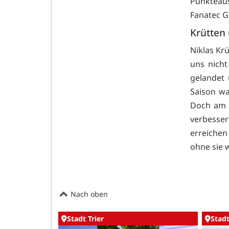
Punkteaus
Fanatec G
Krütten
Niklas Kr
uns nich
gelandet
Saison wa
Doch am 
verbesser
erreiche
ohne sie 
Nach oben
Stadt Trier
Stadt