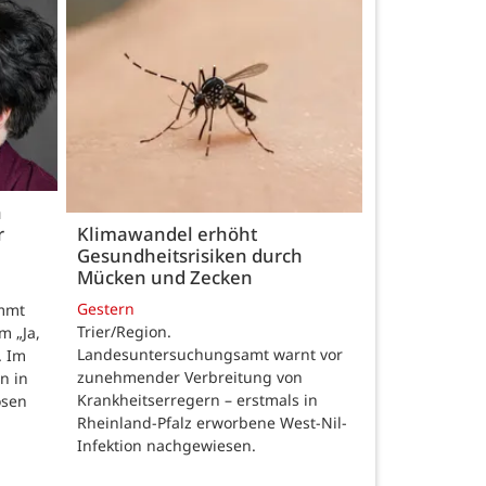
h
r
Klimawandel erhöht
Gesundheitsrisiken durch
Mücken und Zecken
Gestern
ommt
Trier/Region.
m „Ja,
Landesuntersuchungsamt warnt vor
. Im
zunehmender Verbreitung von
n in
Krankheitserregern – erstmals in
osen
Rheinland-Pfalz erworbene West-Nil-
Infektion nachgewiesen.