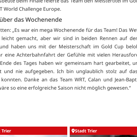
beute beim Finale feierte das Team den Meistertitel im Go
T World Challenge Europe.
 über das Wochenende
ütten: „Es war ein mega Wochenende für das Team! Das Wet
t leicht gemacht, aber wir sind in beiden Rennen auf d
 und haben uns mit der Meisterschaft im Gold Cup beloh
r eine Achterbahnfahrt der Gefühle mit vielen Herausfo
Ende des Tages haben wir gemeinsam hart gearbeitet, un
t und nie aufgegeben. Ich bin unglaublich stolz auf da
n konnten. Danke an das Team WRT, Calan und Jean-Bapti
wäre so eine erfolgreiche Saison nicht möglich gewesen.“
 Trier
Stadt Trier