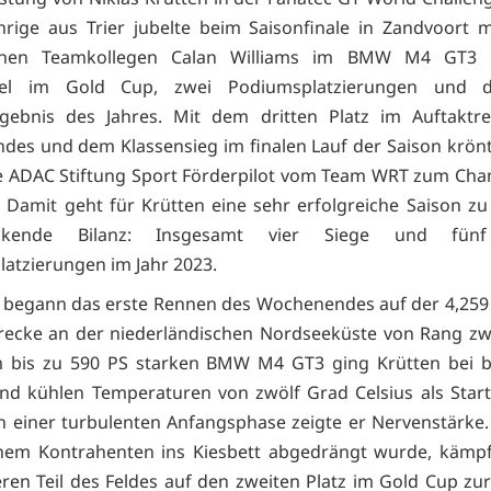
hrige aus Trier jubelte beim Saisonfinale in Zandvoort 
schen Teamkollegen Calan Williams im BMW M4 GT3
itel im Gold Cup, zwei Podiumsplatzierungen und 
gebnis des Jahres. Mit dem dritten Platz im Auftaktr
es und dem Klassensieg im finalen Lauf der Saison krönt
e ADAC Stiftung Sport Förderpilot vom Team WRT zum Cha
 Damit geht für Krütten eine sehr erfolgreiche Saison zu
uckende Bilanz: Insgesamt vier Siege und fünf
atzierungen im Jahr 2023.
begann das erste Rennen des Wochenendes auf der 4,259
recke an der niederländischen Nordseeküste von Rang zwe
Im bis zu 590 PS starken BMW M4 GT3 ging Krütten bei 
d kühlen Temperaturen von zwölf Grad Celsius als Start
n einer turbulenten Anfangsphase zeigte er Nervenstärk
nem Kontrahenten ins Kiesbett abgedrängt wurde, kämpf
ren Teil des Feldes auf den zweiten Platz im Gold Cup zu