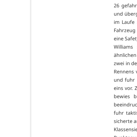
26 gefah
und überg
im Laufe 
Fahrzeug 
eine Safet
Williams
ähnliche
zwei in d
Rennens v
und fuhr
eins vor.
bewies b
beeindruc
fuhr takt
sicherte 
Klassens