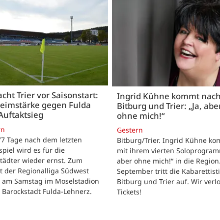
acht Trier vor Saisonstart:
Ingrid Kühne kommt nac
Heimstärke gegen Fulda
Bitburg und Trier: „Ja, abe
Auftaktsieg
ohne mich!“
rn
Gestern
 77 Tage nach dem letzten
Bitburg/Trier. Ingrid Kühne k
tspiel wird es für die
mit ihrem vierten Soloprogram
tädter wieder ernst. Zum
aber ohne mich!“ in die Region
t der Regionalliga Südwest
September tritt die Kabarettisti
t am Samstag im Moselstadion
Bitburg und Trier auf. Wir verl
 Barockstadt Fulda-Lehnerz.
Tickets!