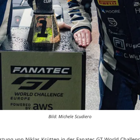
Bild: Michele Scudiero
istung von Niklas Krütten in der Fanatec GT World Challen