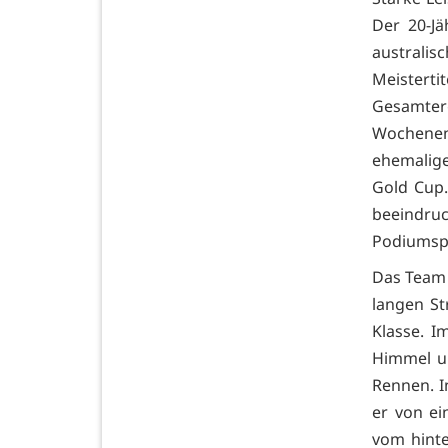
Der 20-Jä
australi
Meistert
Gesamter
Wochenend
ehemalig
Gold Cup.
beeindr
Podiumspl
Das Team 
langen St
Klasse. 
Himmel un
Rennen. I
er von ei
vom hinte