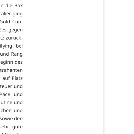
n die Box
alier ging
 Gold Cup-
oßes gegen
tz zurück.
fying bei
 und Rang
Beginn des
ntrahenten
auf Platz
Steuer und
 Pace und
outine und
machen und
 sowie den
sehr gute