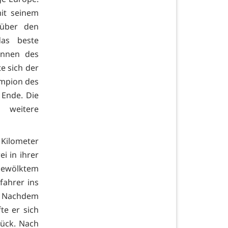
mit seinem
 über den
das beste
ennen des
e sich der
mpion des
 Ende. Die
 weitere
 Kilometer
i in ihrer
bewölktem
fahrer ins
e. Nachdem
te er sich
rück. Nach