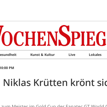
esundheit
Kunst & Kultur
Live
Lokales
10:00 PM
Niklas Krütten krönt si
ort zum Meister im Gold Cup der Fanatec GT World