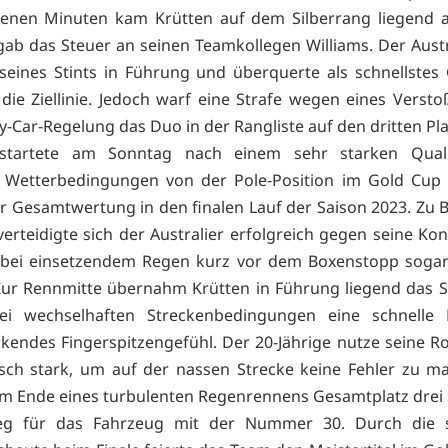
renen Minuten kam Krütten auf dem Silberrang liegend a
ab das Steuer an seinen Teamkollegen Williams. Der Austr
seines Stints in Führung und überquerte als schnellstes
die Ziellinie. Jedoch warf eine Strafe wegen eines Verst
y-Car-Regelung das Duo in der Rangliste auf den dritten Pla
 startete am Sonntag nach einem sehr starken Quali
n Wetterbedingungen von der Pole-Position im Gold Cup
er Gesamtwertung in den finalen Lauf der Saison 2023. Zu 
erteidigte sich der Australier erfolgreich gegen seine Ko
 bei einsetzendem Regen kurz vor dem Boxenstopp sogar 
 Zur Rennmitte übernahm Krütten in Führung liegend das 
ei wechselhaften Streckenbedingungen eine schnelle
kendes Fingerspitzengefühl. Der 20-Jährige nutze seine R
isch stark, um auf der nassen Strecke keine Fehler zu 
am Ende eines turbulenten Regenrennens Gesamtplatz drei
ieg für das Fahrzeug mit der Nummer 30. Durch die 