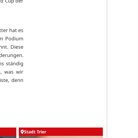
ld Cup der
ter hat es
em Podium
nt. Diese
rderungen.
s ständig
s, was wir
ste, denn
Stadt Trier