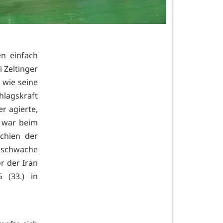
en einfach
i Zeltinger
 wie seine
lagskraft
er agierte,
 war beim
chien der
r schwache
r der Iran
 (33.) in