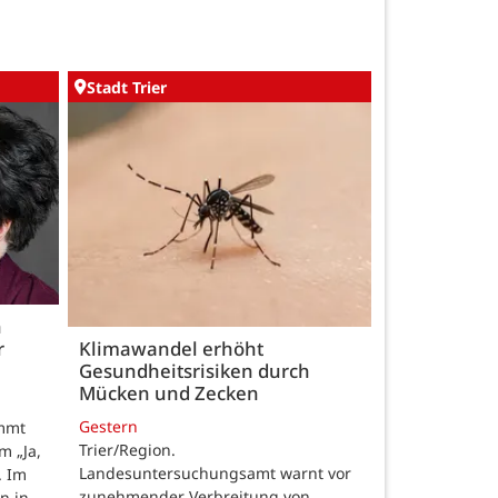
Stadt Trier
h
r
Klimawandel erhöht
Gesundheitsrisiken durch
Mücken und Zecken
Gestern
ommt
Trier/Region.
m „Ja,
Landesuntersuchungsamt warnt vor
. Im
zunehmender Verbreitung von
n in