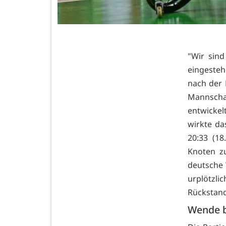
"Wir sind
eingestehe
nach der 
Mannscha
entwickelt
wirkte d
20:33 (1
Knoten zu
deutsche 
urplötzl
Rückstand
Wende ba