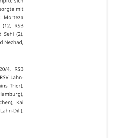
mpfte sich
sorgte mit
: Morteza
 (12, RSB
 Sehi (2),
d Nezhad,
20/4, RSB
 RSV Lahn-
ins Trier),
 Hamburg),
hen), Kai
hn-Dill).