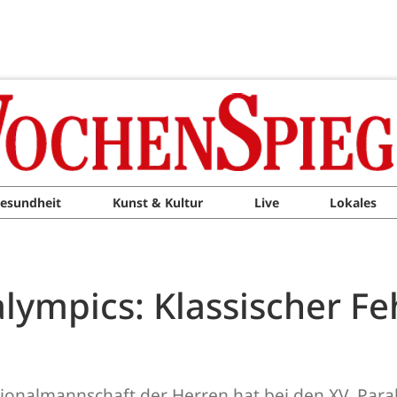
esundheit
Kunst & Kultur
Live
Lokales
lympics: Klassischer Fe
ionalmannschaft der Herren hat bei den XV. Paral