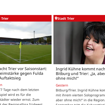
 Trier
Stadt Trier
acht Trier vor Saisonstart:
Ingrid Kühne kommt nac
Heimstärke gegen Fulda
Bitburg und Trier: „Ja, abe
Auftaktsieg
ohne mich!“
rn
Gestern
 77 Tage nach dem letzten
Bitburg/Trier. Ingrid Kühne k
tspiel wird es für die
mit ihrem vierten Soloprogram
tädter wieder ernst. Zum
aber ohne mich!“ in die Region
t der Regionalliga Südwest
September tritt die Kabarettisti