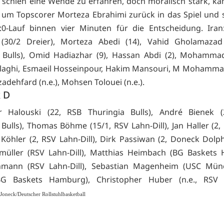
e schien eine Wende zu erfahren, doch moralisch stark, kä
um Topscorer Morteza Ebrahimi zurück in das Spiel und 
:0-Lauf binnen vier Minuten für die Entscheidung. Iran
 (30/2 Dreier), Morteza Abedi (14), Vahid Gholamazad
 Bulls), Omid Hadiazhar (9), Hassan Abdi (2), Mohammad
laghi, Esmaeil Hosseinpour, Hakim Mansouri, M Mohamma
adehfard (n.e.), Mohsen Tolouei (n.e.).
k D
dr Halouski (22, RSB Thuringia Bulls), André Bienek (
 Bulls), Thomas Böhme (15/1, RSV Lahn-Dill), Jan Haller (2,
k Köhler (2, RSV Lahn-Dill), Dirk Passiwan (2, Doneck Dolph
müller (RSV Lahn-Dill), Matthias Heimbach (BG Baskets
hmann (RSV Lahn-Dill), Sebastian Magenheim (USC Münc
BG Baskets Hamburg), Christopher Huber (n.e., RSV La
Joneck/Deutscher Rollstuhlbasketball