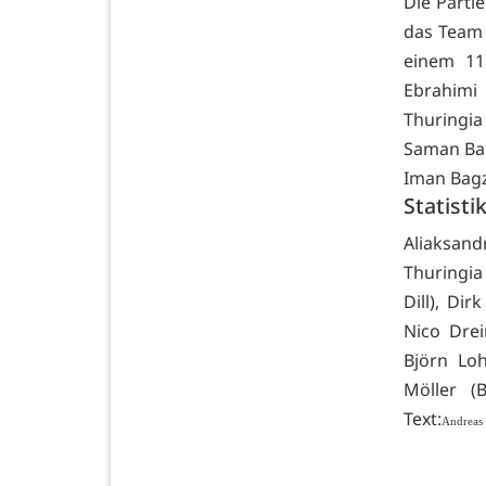
Die Parti
das Team 
einem 11
Ebrahimi
Thuringia
Saman Ba
Iman Bagz
Statisti
Aliaksan
Thuringia
Dill), Dir
Nico Drei
Björn Lo
Möller (
Text:
Andreas 