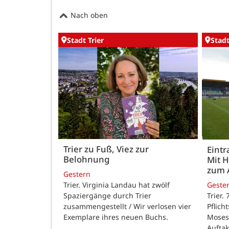
Nach oben
Stadt Trier
Stadt
Trier zu Fuß, Viez zur
Eintr
Belohnung
Mit 
zum 
Gestern
Trier. Virginia Landau hat zwölf
Geste
Spaziergänge durch Trier
Trier.
zusammengestellt / Wir verlosen vier
Pflich
Exemplare ihres neuen Buchs.
Moses
Auftak